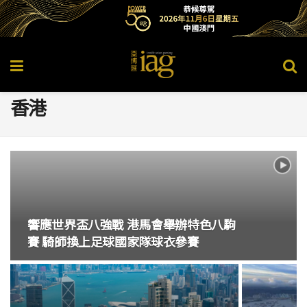
香港
響應世界盃八強戰 港馬會舉辦特色八駒
賽 騎師換上足球國家隊球衣參賽