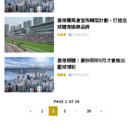
香港賽馬會宣佈轉型計劃，打造全
球體育娛樂品牌
本思齊
13/05/2025
香港媒體：最快明年9月才會推出
籃球博彩
陳嘉俊
05/03/2025
PAGE 2 OF 39
1
2
3
…
39