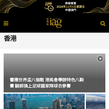
香港
響應世界盃八強戰 港馬會舉辦特色八駒
賽 騎師換上足球國家隊球衣參賽