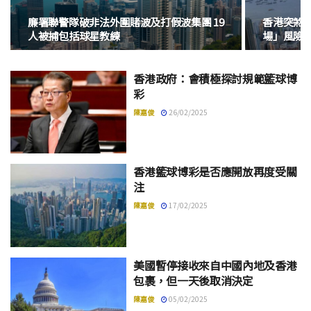
廉署聯警隊破非法外圍賭波及打假波集團 19
香港突煞
人被捕包括球星教練
場」風險
香港政府：會積極探討規範籃球博
彩
陳嘉俊
26/02/2025
香港籃球博彩是否應開放再度受關
注
陳嘉俊
17/02/2025
美國暫停接收來自中國內地及香港
包裹，但一天後取消決定
陳嘉俊
05/02/2025