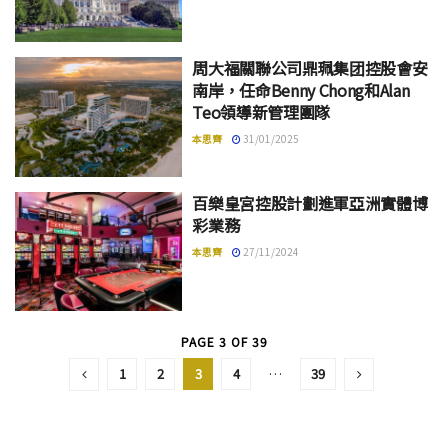
周大福關聯公司鼎珮集团控股會安
南岸，任命Benny Chong和Alan
Teo領導新管理團隊
本思齊
31/01/2025
百樂皇宮控股計劃進軍亞洲實體博
彩業務
本思齊
27/11/2024
PAGE 3 OF 39
1
2
3
4
…
39