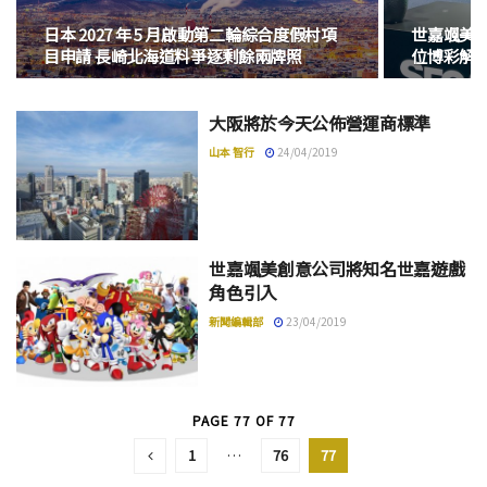
日本 2027 年 5 月啟動第二輪綜合度假村項
世嘉颯美
目申請 長崎北海道料爭逐剩餘兩牌照
位博彩解
大阪將於今天公佈營運商標準
山本 智行
24/04/2019
世嘉颯美創意公司將知名世嘉遊戲
角色引入
新聞編輯部
23/04/2019
PAGE 77 OF 77
1
…
76
77