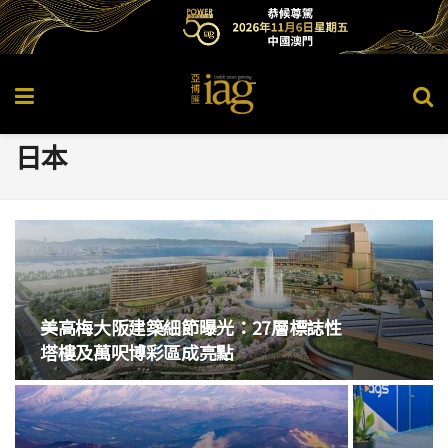
日本
美高梅大阪建築細節曝光：27層標誌性
塔樓及萬呎博彩區成亮點