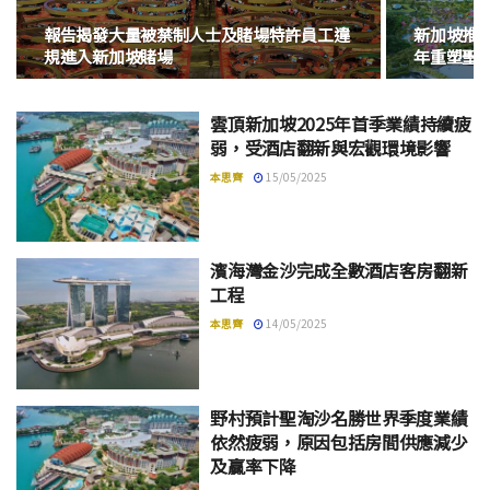
報告揭發大量被禁制人士及賭場特許員工違
新加坡推出G
規進入新加坡賭場
年重塑聖
雲頂新加坡2025年首季業績持續疲
弱，受酒店翻新與宏觀環境影響
本思齊
15/05/2025
濱海灣金沙完成全數酒店客房翻新
工程
本思齊
14/05/2025
野村預計聖淘沙名勝世界季度業績
依然疲弱，原因包括房間供應減少
及贏率下降