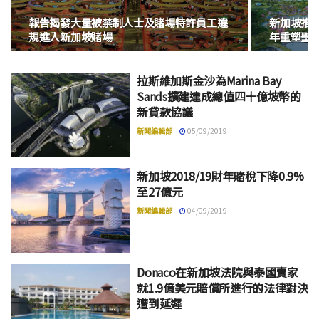
報告揭發大量被禁制人士及賭場特許員工違
新加坡推出G
規進入新加坡賭場
年重塑聖
拉斯維加斯金沙為Marina Bay
Sands擴建達成總值四十億坡幣的
新貸款協議
新聞編輯部
05/09/2019
新加坡2018/19財年賭稅下降0.9%
至27億元
新聞編輯部
04/09/2019
Donaco在新加坡法院與泰國賣家
就1.9億美元賠償所進行的法律對決
遭到延遲