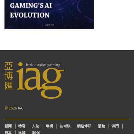
© 2026
IAG
新聞
特寫
人物
專欄
技術談
網絡博彩
活動
澳門
日本
區域
50强