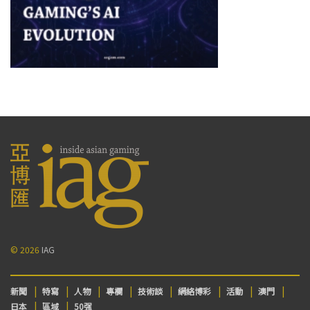
© 2026
IAG
新聞
特寫
人物
專欄
技術談
網絡博彩
活動
澳門
日本
區域
50强