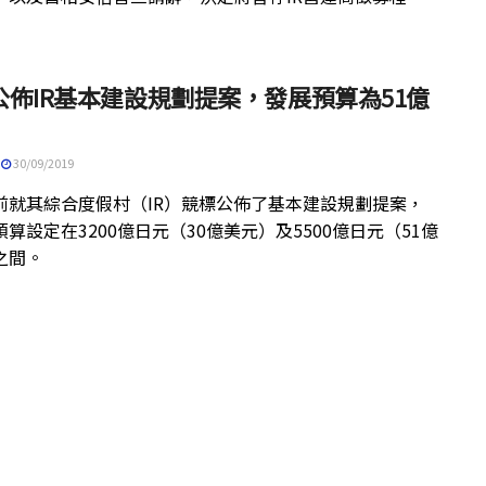
公佈IR基本建設規劃提案，發展預算為51億
30/09/2019
前就其綜合度假村（IR）競標公佈了基本建設規劃提案，
算設定在3200億日元（30億美元）及5500億日元（51億
之間。