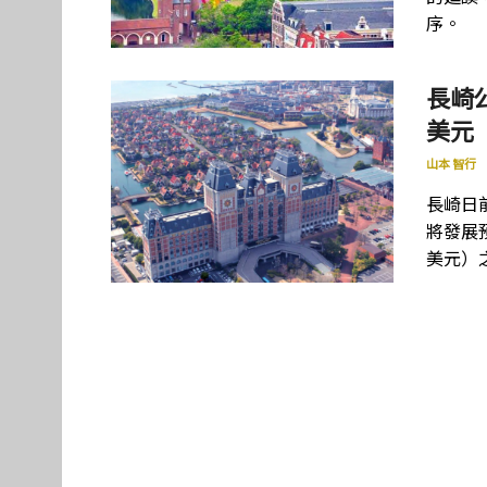
序。
長崎
美元
山本 智行
長崎日
將發展預
美元）