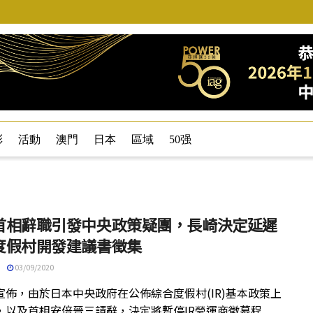
彩
活動
澳門
日本
區域
50强
首相辭職引發中央政策疑團，長崎決定延遲
度假村開發建議書徵集
03/09/2020
宣佈，由於日本中央政府在公佈綜合度假村(IR)基本政策上
，以及首相安倍晉三請辭，決定將暫停IR營運商徵募程