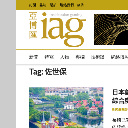
訂閱
雜誌
關於
聯絡我們
廣告
新聞
特寫
人物
專欄
技術談
網絡博
Tag:
佐世保
日本
綜合
新聞編輯部
長崎已
的延誤