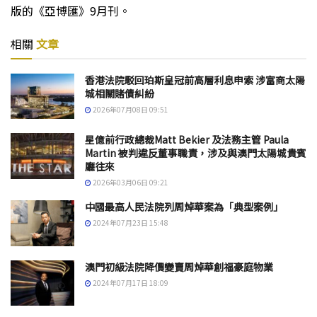
版的《亞博匯》9月刊。
相關
文章
香港法院駁回珀斯皇冠前高層利息申索 涉富商太陽
城相關賭債糾紛
2026年07月08日 09:51
星億前行政總裁Matt Bekier 及法務主管 Paula
Martin 被判違反董事職責，涉及與澳門太陽城貴賓
廳往來
2026年03月06日 09:21
中國最高人民法院列周焯華案為「典型案例」
2024年07月23日 15:48
澳門初級法院降價變賣周焯華創福豪庭物業
2024年07月17日 18:09