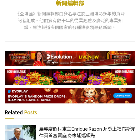
新聞編輯部
《亞博匯》新聞編輯部由多名專注於亞洲博彩多年的資深
記者組成。他們擁有數十年的從業經驗及廣泛的專業知
識，專注報道多個國家的各種博彩類專題新聞。
Related
Posts
晨麗度假村東主Enrique Razon Jr 登上福布斯菲
律賓首富寶座 身家遙遙領先