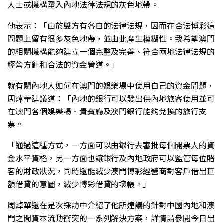
人士或機構墮入內地法律法規的灰色地帶。
他表示：「由於雙方有各自的法律法規，因而在合法博彩這
問題上留有很多灰色地帶，並由此產生模糊性。我希望澳門
的相關機構能夠建立一個完整及完善、符合兩地法律法規的
經營方針和合法的資金管道。」
就有關內地人如何在澳門的娛樂場中使用自己的資金問題，
周焯華建議道：「內地的銀行可以發出供內地旅客使用並可
在澳門各個娛樂場、貴賓廳及澳門銀行能夠兌換的旅行支
票。
「通過這種方式，一方面可以由銀行去審批每個開票人的資
金水平資格，另一方面也讓銀行及內地政府可以監管每位賭
客的財政狀況，同時還能減少澳門博彩經營商對客戶借出巨
額借貸的意圖，減少博彩借貸的壞帳。」
周焯華還在是次採訪中介紹了他所建議的針對中國內地和澳
門之間資本流動衝突的一系列解決方案，詳情請參閱今日出