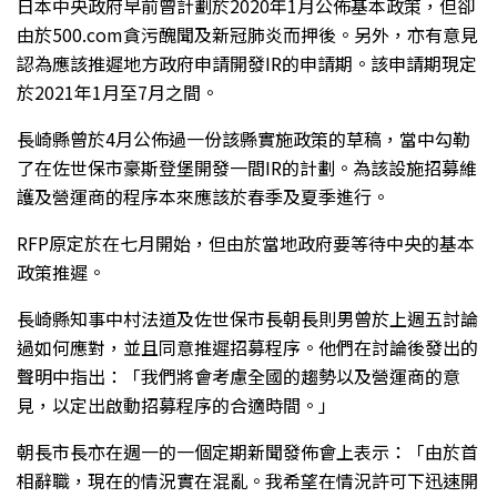
日本中央政府早前曾計劃於2020年1月公佈基本政策，但卻
由於500.com貪污醜聞及新冠肺炎而押後。另外，亦有意見
認為應該推遲地方政府申請開發IR的申請期。該申請期現定
於2021年1月至7月之間。
長崎縣曾於4月公佈過一份該縣實施政策的草稿，當中勾勒
了在佐世保市豪斯登堡開發一間IR的計劃。為該設施招募維
護及營運商的程序本來應該於春季及夏季進行。
RFP原定於在七月開始，但由於當地政府要等待中央的基本
政策推遲。
長崎縣知事中村法道及佐世保市長朝長則男曾於上週五討論
過如何應對，並且同意推遲招募程序。他們在討論後發出的
聲明中指出：「我們將會考慮全國的趨勢以及營運商的意
見，以定出啟動招募程序的合適時間。」
朝長市長亦在週一的一個定期新聞發佈會上表示：「由於首
相辭職，現在的情況實在混亂。我希望在情況許可下迅速開