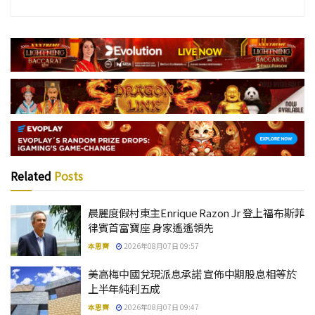
Related
Posts
晨麗度假村東主Enrique Razon Jr 登上福布斯菲
律賓首富寶座 身家遙遙領先
本思齊
2026年08月07日 09:57
美高梅中國兌現派息承諾 宣佈中期股息相等於
上半年純利五成
本思齊
2026年08月07日 09:47