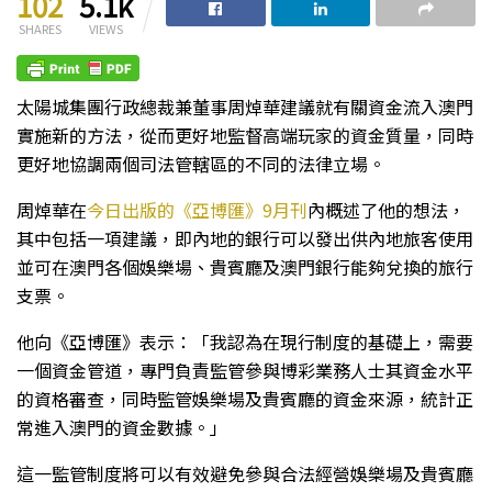
102
5.1k
SHARES
VIEWS
太陽城集團行政總裁兼董事周焯華建議就有關資金流入澳門
實施新的方法，從而更好地監督高端玩家的資金質量，同時
更好地協調兩個司法管轄區的不同的法律立場。
周焯華在
今日出版的《亞博匯》9月刊
內概述了他的想法，
其中包括一項建議，即內地的銀行可以發出供內地旅客使用
並可在澳門各個娛樂場、貴賓廳及澳門銀行能夠兌換的旅行
支票。
他向《亞博匯》表示：「我認為在現行制度的基礎上，需要
一個資金管道，專門負責監管參與博彩業務人士其資金水平
的資格審查，同時監管娛樂場及貴賓廳的資金來源，統計正
常進入澳門的資金數據。」
這一監管制度將可以有效避免參與合法經營娛樂場及貴賓廳