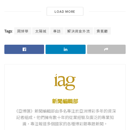
LOAD MORE
Tags:
周焯華
太陽城
專訪
解決資金外流
貴賓廳
新聞編輯部
《亞博匯》新聞編輯部由多名專注於亞洲博彩多年的資深
記者組成。他們擁有數十年的從業經驗及廣泛的專業知
識，專注報道多個國家的各種博彩類專題新聞。