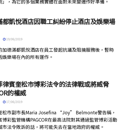
劃」，為它的多個業務實體在面對未來變遷作好準備。
滿都凱悅酒店因職工糾紛停止酒店及娛樂場
19/06/2019
的加德滿都凱悅酒店在員工發起抗議及阻撓服務後，暫時
括娛樂場在內的所有運作。
菲律賓奎松市博彩法令的法律戰或將威脅
COR的權威
17/06/2019
市副市長Maria Josefina “Joy” Belmonte警告稱，
賓博彩監管機構PAGCOR在最高法院對其通過監管博彩活動
城市法令敗訴的話，將可能失去在當地政府的權威。