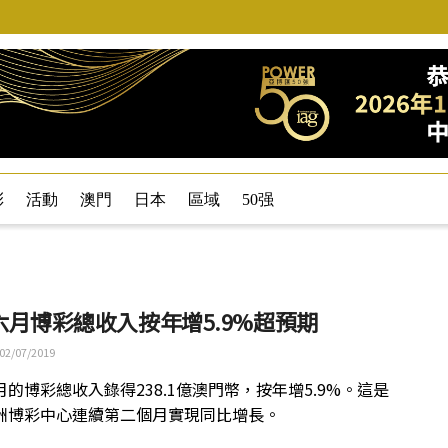
彩
活動
澳門
日本
區域
50强
六月博彩總收入按年增5.9%超預期
02/07/2019
的博彩總收入錄得238.1億澳門幣，按年增5.9%。這是
洲博彩中心連續第二個月實現同比增長。