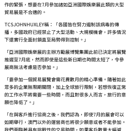
作的緊張，想要在7月參加諸如亞洲國際娛樂展此類的大型
貿易展是不合適的。
TCSJOHNHUXLEY稱：「各國皆在努力遏制該病毒的傳
播，多國政府已經禁止了大型活動、大規模機會，許多情況
下還實行全面封鎖直至局勢得到控制。」
「亞洲國際娛樂展的主辦方勵展博覽集團此前已決定將展覽
推遲至7月底，然而即使是這些新日期也時間太短了，令參
展商無法考慮是否參加。」
「要參加一個貿易展覽會需花費數月的精心準備。隨著如此
眾多的企業無限期關閉，加上全球旅行限制，若想恢復正常
的工作水平將需要一些時間，而且對很多人而言，旅行的意
願也降低了。」
「在與客戶進行協商之後，我們認為，即使7月的展會可以
如期舉行，澳門以外的運營商也將很少願意或者不能參加。
我們面臨著具有挑戰性的交易時間，如果客戶數量大幅減