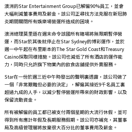
澳洲的Star Entertainment Group已解僱90%員工，並會
大幅削減董事費用及薪金。該公司正尋找方法克服在新冠肺
炎期間關閉所有娛樂場營運所造成的困境。
澳洲總理莫里遜在週末命令該國所有賭場將無限期暫停營
運，而Star於其後就停止在Star Sydney的博彩運作，並於
週一中午起在布里斯本的The Star Gold Coast和Treasury
Casino採取同樣措施。該公司也減低了所有酒店的運作能
力，同時只允許旗下物業內的飲食店舖提供外賣服務。
Star在一份於週三近中午時發出的聲明裏透露，該公司做了
一個「非常艱難但必要的決定」，解僱其接近9千名員工裏
超過九成的人手，以減少暫停營運所帶來的財政影響，以及
保留流動資金。
所有被解僱的員工都已被支付兩個星期的大流行休假，並可
得到所有應計年假及長期服務假期。該公司亦補充，其董事
局及高級管理層將放棄很大百分比的董事費用及薪金。