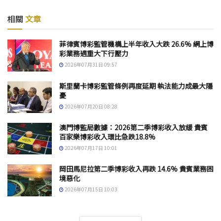
相關
文章
菲律賓博彩監管機構上半年收入大跌 26.6% 網上博
彩業務遇重大下行壓力
2026年07月31日 09:57
斯里蘭卡博彩監管條例再度延期 執法能力成最大隱
憂
2026年07月20日 08:28
澳門博監局數據：2026第二季博彩收入放緩 貴賓
百家樂博彩收入環比急跌18.8%
2026年07月17日 10:01
岡田馬尼拉第二季博彩收入再跌 14.6% 貴賓業務困
境惡化
2026年07月15日 10:03