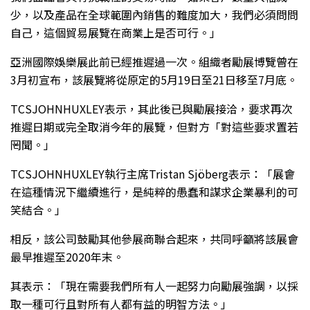
少，以及產品在全球範圍內銷售的難度加大，我們必須問問
自己，這個貿易展覽在商業上是否可行。」
亞洲國際娛樂展此前已經推遲過一次。組織者勵展博覽曾在
3月初宣布，該展覽將從原定的5月19日至21日移至7月底。
TCSJOHNHUXLEY表示，其此後已與勵展接洽，要求再次
推遲日期或完全取消今年的展覽，但對方「對這些要求置若
罔聞。」
TCSJOHNHUXLEY執行主席Tristan Sjöberg表示：「展會
在這種情況下繼續進行，是純粹的愚蠢和謀求企業暴利的可
笑結合。」
相反，該公司鼓勵其他參展商聯合起來，共同呼籲將該展會
最早推遲至2020年末。
其表示：「現在需要我們所有人一起努力向勵展強調，以採
取一種可行且對所有人都有益的明智方法。」