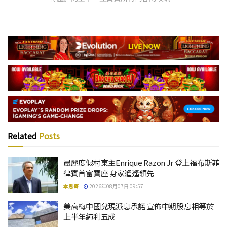
Related
Posts
晨麗度假村東主Enrique Razon Jr 登上福布斯菲
律賓首富寶座 身家遙遙領先
本思齊
2026年08月07日 09:57
美高梅中國兌現派息承諾 宣佈中期股息相等於
上半年純利五成