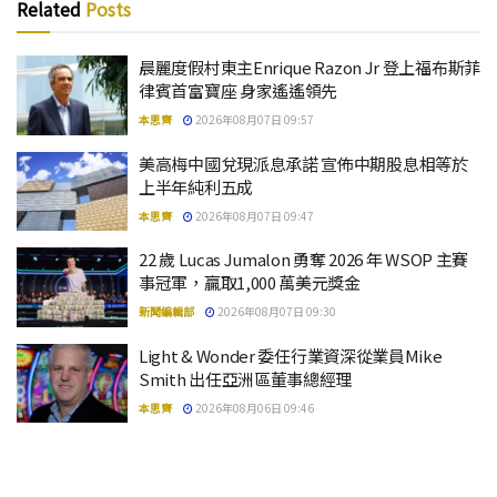
Related
Posts
晨麗度假村東主Enrique Razon Jr 登上福布斯菲
律賓首富寶座 身家遙遙領先
本思齊
2026年08月07日 09:57
美高梅中國兌現派息承諾 宣佈中期股息相等於
上半年純利五成
本思齊
2026年08月07日 09:47
22 歲 Lucas Jumalon 勇奪 2026 年 WSOP 主賽
事冠軍，贏取1,000 萬美元獎金
新聞編輯部
2026年08月07日 09:30
Light & Wonder 委任行業資深從業員Mike
Smith 出任亞洲區董事總經理
本思齊
2026年08月06日 09:46