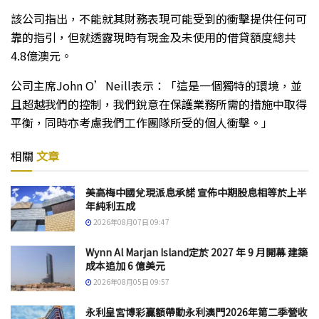
該公司指出，不能就其財務表現可能受到的衝擊提供任何可
靠的指引，但就透露現時有現金及未使用的借貸額度總共
4.8億澳元。
公司主席John O’Neill表示：「這是一個獨特的環境，並
且超越我們的控制，我們銳意在保護業務所需的措施中取得
平衡，同時亦考慮我們工作團隊所受的個人衝擊。」
相關
文章
美高梅中國兌現派息承諾 宣佈中期股息相等於上半
年純利五成
2026年08月07日 09:47
Wynn Al Marjan Island定於 2027 年 9 月開幕 建築
成本追加 6 億美元
2026年08月05日 09:57
永利皇宮博彩贏額帶動永利澳門2026年第二季營收