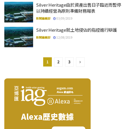
Silver Heritage由於資產出售日子臨近而暫停
以持續經營為原則準備財務報表
新聞編輯部
03/09/2019
Silver Heritage就土地侵佔的指控進行辯護
新聞編輯部
12/08/2019
1
2
3