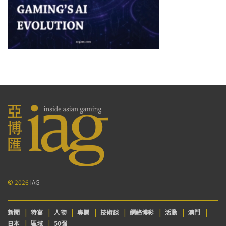
© 2026
IAG
新聞
特寫
人物
專欄
技術談
網絡博彩
活動
澳門
日本
區域
50强