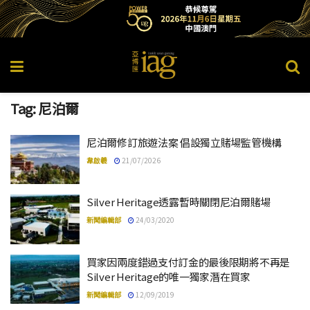
Tag:
尼泊爾
尼泊爾修訂旅遊法案 倡設獨立賭場監管機構
韋啟羲
21/07/2026
Silver Heritage透露暫時關閉尼泊爾賭場
新聞編輯部
24/03/2020
買家因兩度錯過支付訂金的最後限期將不再是
Silver Heritage的唯一獨家潛在買家
新聞編輯部
12/09/2019