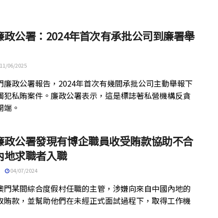
廉政公署：2024年首次有承批公司到廉署舉
11/06/2025
門廉政公署報告，2024年首次有幾間承批公司主動舉報下
觸犯私賄案件。廉政公署表示，這是標誌著私營機構反貪
開端。
廉政公署發現有博企職員收受賄款協助不合
內地求職者入職
04/07/2024
澳門某間綜合度假村任職的主管，涉嫌向來自中國內地的
取賄款，並幫助他們在未經正式面試過程下，取得工作機