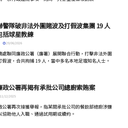
聯警隊破非法外圍賭波及打假波集團 19 人
包括球星教練
29/06/2026
務處聯同廉政公署（廉署）展開聯合行動，打擊非法外圍
打假波，合共拘捕 19 人，當中多名本地足壇知名人士。
廉政公署再揭有承批公司總廚索賄案
11/12/2025
政公署再次接獲舉報，指某間承批公司的餐飲部總廚涉嫌
以協助他人入職、通過試用期或續約。