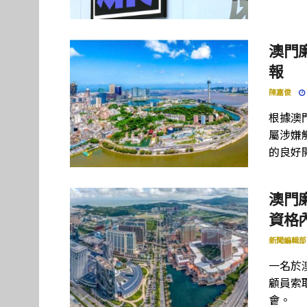
澳門
報
陳嘉俊
根據澳
屬涉嫌
的良好
澳門
資格
新聞編輯部
一名於
顧員索
會。