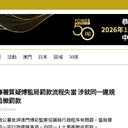
彩
活動
澳門
日本
區域
50强
廉署質疑博監局罰款流程失當 涉就同一違規
追徵罰款
01/07/2026
政公署批評澳門博彩監察協調局行政程序有問題，當局曾
同一宗行政違規事項，向同一人士重複徵收罰款。