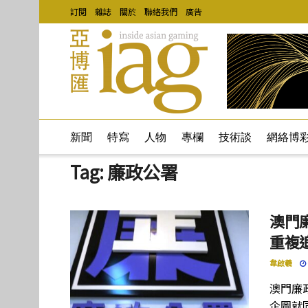
訂閱
雜誌
關於
聯絡我們
廣告
新聞
特寫
人物
專欄
技術談
網絡博
Tag:
廉政公署
澳門
重複
韋啟羲
澳門廉
企圖就