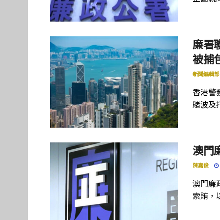
廉署
被捕
新聞編輯部
香港警
賭波及
澳門
陳嘉俊
澳門廉
索賄，