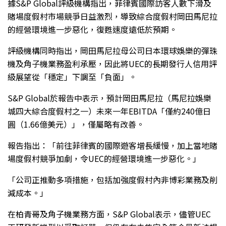
據S&P Global評級機構指出，菲律賓國際訪客人數下滑及
賭場度假村市場競爭日益激烈，導致綜合度假村岡田馬尼拉
的經營環境進一步惡化，復甦速度遠低於預期。
評級機構同時指出，岡田馬尼拉母公司日本環球娛樂的彈珠
機及角子機業務盈利承壓，因此將UEC的長期發行人信用評
級展望從「穩定」下調至「負面」。
S&P Global於報告中表示，預計岡田馬尼拉（馬尼拉娛樂
城四大綜合度假村之一）未來一年EBITDA「僅約240億日
圓（1.66億美元）」，僅屬略有改善。
報告指出：「前往菲律賓的國際遊客增長緩慢，加上當地賭
場度假村競爭加劇，令UEC的經營環境進一步惡化。」
「公司正推動多項措施，包括加強度假村內非博彩業務及削
減成本。」
在柏青哥及角子機業務方面，S&P Global表示，儘管UEC