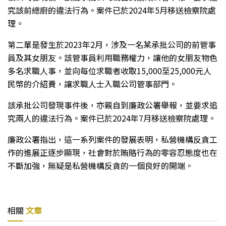
究該前總廚的違法行為。案件已於2024年5月移送檢察院處
理。
第二單是發生於2023年2月，涉及一名某承批公司的前管事
員及其女朋友。該管事員利用職務權力，讓他的女朋友物色
多名求職人事，並向每位求職者收取15,000至25,000元人
民幣的介紹費，讓求職人士入職公司管事部門。
該承批公司發現事件後，亦親自到廉政公署舉報，並要求追
究兩人的違法行為。案件已於2024年7月移送檢察院處理。
廉政公署指出，這一系列案件的發展表明，私營機構反貪工
作的進展正逐步顯現，社會對於賄賂行為的零容忍態度也在
不斷加強，無疑是私營機構反貪的一個良好的開端。
相關
文章