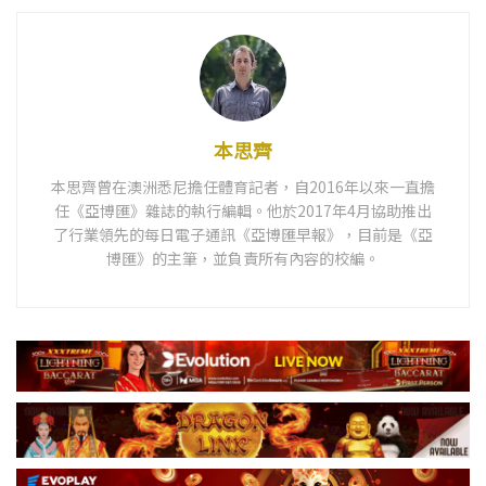
本思齊
本思齊曾在澳洲悉尼擔任體育記者，自2016年以來一直擔
任《亞博匯》雜誌的執行編輯。他於2017年4月協助推出
了行業領先的每日電子通訊《亞博匯早報》，目前是《亞
博匯》的主筆，並負責所有內容的校編。