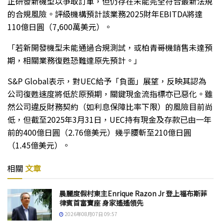
正研發新機型以爭取訂單，但仍存在未能完全符合最新法規
的合規風險。評級機構預計該業務2025財年EBITDA將達
110億日圓（7,600萬美元）。
「若新開發機型未能通過合規測試，或柏青哥機銷售未達預
期，相關業務復甦恐難達原先預計。」
S&P Global表示，對UEC給予「負面」展望，反映其認為
公司復甦速度將低於原預期，關鍵現金流指標亦已惡化。雖
然公司違反財務契約（如利息保障比率下限）的風險目前尚
低，但截至2025年3月31日，UEC持有現金及存款已由一年
前的400億日圓（2.76億美元）幾乎腰斬至210億日圓
（1.45億美元）。
相關
文章
晨麗度假村東主Enrique Razon Jr 登上福布斯菲
律賓首富寶座 身家遙遙領先
2026年08月07日 09:57