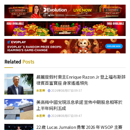
Related
Posts
晨麗度假村東主Enrique Razon Jr 登上福布斯菲
律賓首富寶座 身家遙遙領先
本思齊
2026年08月07日 09:57
美高梅中國兌現派息承諾 宣佈中期股息相等於
上半年純利五成
本思齊
2026年08月07日 09:47
22 歲 Lucas Jumalon 勇奪 2026 年 WSOP 主賽