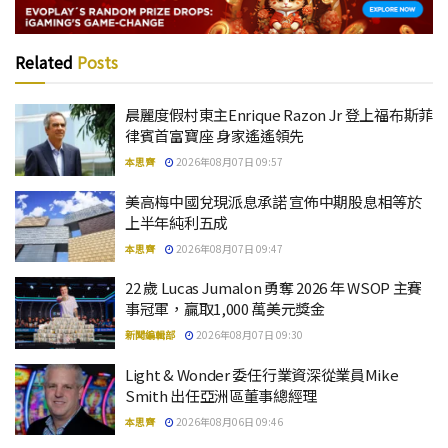
Related
Posts
晨麗度假村東主Enrique Razon Jr 登上福布斯菲
律賓首富寶座 身家遙遙領先
本思齊
2026年08月07日 09:57
美高梅中國兌現派息承諾 宣佈中期股息相等於
上半年純利五成
本思齊
2026年08月07日 09:47
22 歲 Lucas Jumalon 勇奪 2026 年 WSOP 主賽
事冠軍，贏取1,000 萬美元獎金
新聞編輯部
2026年08月07日 09:30
Light & Wonder 委任行業資深從業員Mike
Smith 出任亞洲區董事總經理
本思齊
2026年08月06日 09:46