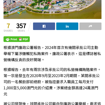
7
357
SHARES
VIEWS
根據澳門廉政公署報告，2024年首次有幾間承批公司主動
舉報下屬涉嫌觸犯私賄案件。廉政公署表示，這是標誌著私
營機構反貪的良好開端。
根據報告，去年有兩宗涉及承批公司的私營機構賄賂案件。
第一宗是發生在2020年9月至2023年2月期間，某間承批公
司的一名餐飲部前總廚，被指控要求入職員工每月支付
1,000至5,000澳門元的介紹費。涉案總金額高達24萬澳門
元
被公司發現後，該間承批公司親自到廉政公署舉報，要求追