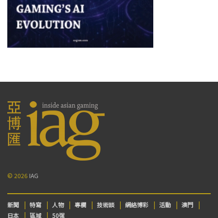
© 2026
IAG
新聞
特寫
人物
專欄
技術談
網絡博彩
活動
澳門
日本
區域
50强