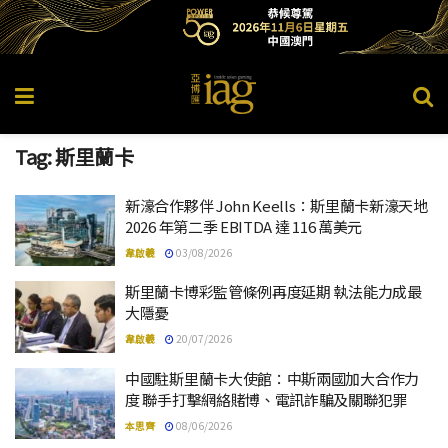
Tag:
斯里蘭卡
新濠合作夥伴 John Keells：斯里蘭卡新濠天地
2026 年第二季 EBITDA 達 116 萬美元
韋啟羲
03/08/2026
斯里蘭卡博彩監管條例再度延期 執法能力成最
大隱憂
韋啟羲
20/07/2026
中國駐斯里蘭卡大使館：中斯兩國加大合作力
度 聯手打擊網絡賭博、電訊詐騙及關聯犯罪
本思齊
08/06/2026