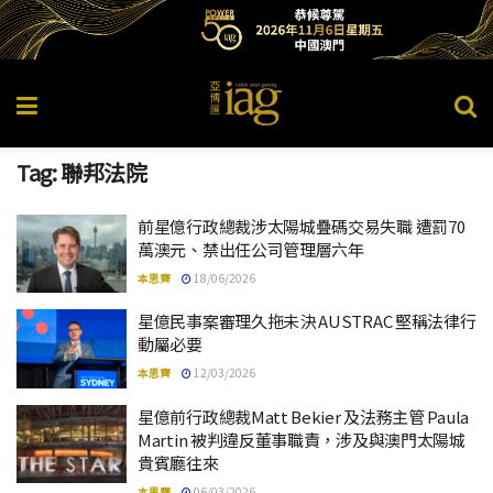
Tag:
聯邦法院
前星億行政總裁涉太陽城疊碼交易失職 遭罰70
萬澳元、禁出任公司管理層六年
本思齊
18/06/2026
星億民事案審理久拖未決 AUSTRAC 堅稱法律行
動屬必要
本思齊
12/03/2026
星億前行政總裁Matt Bekier 及法務主管 Paula
Martin 被判違反董事職責，涉及與澳門太陽城
貴賓廳往來
本思齊
06/03/2026