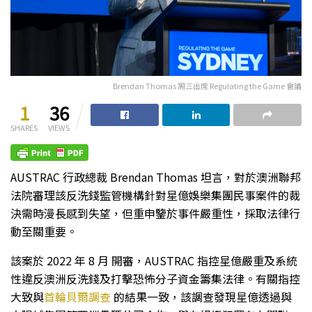
Brendan Thomas 周三出席 Regulating the Game 會議
1
36
SHARES
VIEWS
AUSTRAC 行政總裁 Brendan Thomas 坦言，對於澳洲聯邦
法院審理該反洗錢監管機構針對星億娛樂集團民事案件的裁
決需時漫長感到失望，但重申鑒於事件嚴重性，採取法律行
動至關重要。
該案於 2022 年 8 月 開審，AUSTRAC 指控星億嚴重及系統
性違反澳洲反洗錢及打擊恐怖分子資金籌集法律。有關指控
大致與
首輪貝爾調查
的結果一致，該調查發現星億透過與