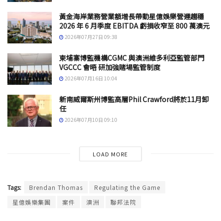
黃金海岸業務營業額增長帶動星億娛樂營運趨穩
2026 年 6 月季度 EBITDA 虧損收窄至 800 萬澳元
2026年07月27日 09:38
柬埔寨博監機構CGMC 與澳洲維多利亞監管部門
VGCCC 會晤 研加強賭場監管制度
2026年07月16日 10:04
新南威爾斯州博監高層Phil Crawford將於11月卸
任
2026年07月10日 09:10
LOAD MORE
Tags:
Brendan Thomas
Regulating the Game
星億娛樂集團
案件
澳洲
聯邦法院