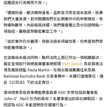
這種惡劣行為視而不見。」
「遺憾的是，解決需時漫長，且對各方而言成本高昂，耗費
我們大量資源。若你閱讀我們在此類案件中的申索陳述，有
時需時數年。內容極其詳細，我們需要獨立及分別證明每一
項指控，屬極度勞動密集型工作。」
「由於案件仍在審理，我無法過多評論性質，但希望我們很
快能獲得裁決。」
在該案尚未裁決同時，聯邦法院上周已作出一項相關裁決：
裁定星億前行政總裁兼董事總經理
Matt Bekier
及前首席法
律及風險總監 Paula Martin，在與太陽城集團往來及與
National Australia Bank 交易事務中，未履行謹慎責任，違
反《公司法》下的法定責任。
澳洲證券及投資事務監察委員會 ASIC 針對包括前董事長
John O’Neill 在內的其他 7 名董事提出的訴訟被駁回，法
院認為 ASIC 未能證明存在違規行為。