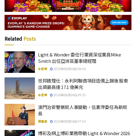
Related
Posts
Light & Wonder 委任行業資深從業員Mike
Smith 出任亞洲區董事總經理
本思齊
2026年08月06日 09:46
世邦魏理仕：永利阿聯酋項目造價上調後 股東
出資最高達 17.1 億美元
本思齊
2026年08月06日 09:35
澳門治安警察局人事變動，伍素萍委任為新局
長
陳嘉俊
2026年08月06日 07:43
博彩及網上博彩業務帶動 Light & Wonder 2026