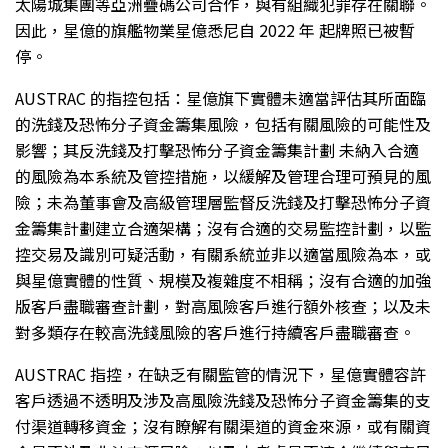
太陽城集團等亞洲疊碼公司合作，與有組織犯罪存在關聯。
因此，星億的旗艦物業星億悉尼自 2022 年 起牌照已被暫
停。
AUSTRAC 的指控包括：星億旗下實體未適當評估其所面臨
的洗錢及恐怖分子資金籌集風險，包括有關風險的可能性及
影響；其反洗錢及打擊恐怖分子資金籌集計劃 未納入合適
的風險為本系統及管控措施，以緩解及管理合理可預見的風
險；未為董事會及高級管理層監督反洗錢及打擊恐怖分子資
金籌集計劃建立合適架構；沒有合適的交易監控計劃，以監
控交易及識別可疑活動，有關系統並非以適當風險為本，或
與星億實體的性質、規模及複雜度不相稱；沒有合適的加強
版客戶盡職審查計劃，對高風險客戶進行額外核查；以及未
對多類存在較高洗錢風險的客戶進行持續客戶盡職審查。
AUSTRAC 指控，在缺乏有關監管的情況下，星億實體容許
客戶透過不透明及涉及高風險洗錢及恐怖分子資金籌集的支
付渠道轉移資金；沒有瞭解有關渠道的資金來源，或有關資