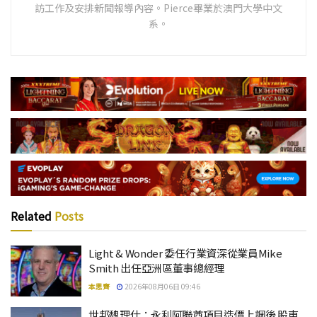
訪工作及安排新聞報導內容。Pierce畢業於澳門大學中文
系。
Related
Posts
Light & Wonder 委任行業資深從業員Mike
Smith 出任亞洲區董事總經理
本思齊
2026年08月06日 09:46
世邦魏理仕：永利阿聯酋項目造價上調後 股東