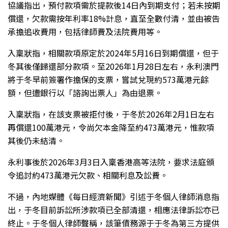
協議指出，預付款項需於提款後14日內到期支付；若未按期
償還，欠款需按年利率18%計息，直至全數付清，並由被告
承擔追收費用，包括律師費及法院費用等。
入稟狀指，相關款項原定於2024年5月16日到期償還，但于
冬其後僅歸還部分款項。至2026年1月28日左右，永利澳門
將于冬早前簽署作擔保的支票，嘗試兌現約573萬港元餘
額，但遭銀行以「諮詢出票人」為由退票。
入稟狀指，在該支票被拒付後，于冬於2026年2月1日左右
再償還100萬港元，令尚欠本金降至約473萬港元，惟款項
其後仍未結清。
永利事後於2026年3月3日入稟香港高等法院，要求法庭頒
令追討約473萬港元欠款、相關利息及訟費。
不過，內地媒體《每日經濟新聞》引述于冬個人律師消息指
出，于冬目前訴訟所涉款項已全部清還，相應法律訴訟亦已
終止。于冬個人律師聲稱，該筆債務源于于冬為第三方提供