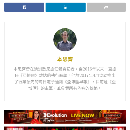
本思齊
本思齊曾在澳洲悉尼擔任體育記者，自2016年以來一直擔
任《亞博匯》雜誌的執行編輯。他於2017年4月協助推出
了行業領先的每日電子通訊《亞博匯早報》，目前是《亞
博匯》的主筆，並負責所有內容的校編。