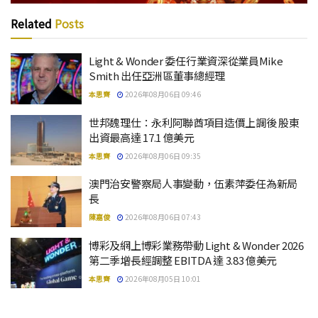
Related
Posts
Light & Wonder 委任行業資深從業員Mike
Smith 出任亞洲區董事總經理
本思齊
2026年08月06日 09:46
世邦魏理仕：永利阿聯酋項目造價上調後 股東
出資最高達 17.1 億美元
本思齊
2026年08月06日 09:35
澳門治安警察局人事變動，伍素萍委任為新局
長
陳嘉俊
2026年08月06日 07:43
博彩及網上博彩業務帶動 Light & Wonder 2026
第二季增長經調整 EBITDA 達 3.83 億美元
本思齊
2026年08月05日 10:01