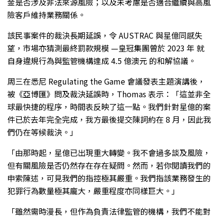
金是否涉及非法來源風險；以及未考慮是否適合繼續與高風
險客戶維持業務關係。
該民事案件的裁決長期延誤，令 AUSTRAC 與星億同感失
望，市場亦猜測最終罰款規模 —皇冠集團曾於 2023 年 就
自身違規行為與監管機構達成 4.5 億澳元 的和解協議。
周三在悉尼 Regulating the Game 會議發表主題演講後，
被《亞博匯》問及裁決延誤時，Thomas 表示：「這並非全
球最快捷的程序，時間表反映了這一點。我們針對星億的案
件已於去年完全完成，我方最後提交陳詞約在 8 月，因此我
們仍在等候裁決。」
「由那時起，星億已出現重大轉變。我不會過多談及風險，
但有關風險是否仍然存在存在疑問。然而，若你閱讀我們的
申索陳述，可見我們的指控極其嚴重。我們指該業務發生的
犯罪行為數量極其龐大，嚴重程度亦同樣巨大。」
「雖然需時漫長，但作為負責法律監管的機構，我們不能對