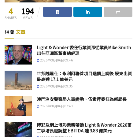
4
194
SHARES
VIEWS
相關
文章
Light & Wonder 委任行業資深從業員Mike Smith
出任亞洲區董事總經理
2026年08月06日 09:46
世邦魏理仕：永利阿聯酋項目造價上調後 股東出資
最高達 17.1 億美元
2026年08月06日 09:35
澳門治安警察局人事變動，伍素萍委任為新局長
2026年08月06日 07:43
博彩及網上博彩業務帶動 Light & Wonder 2026第
二季增長經調整 EBITDA 達 3.83 億美元