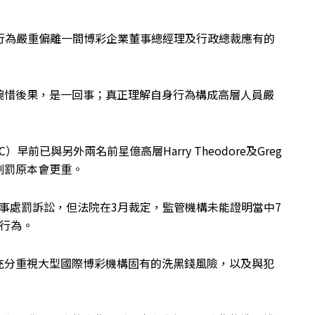
其行為嚴重偏離一間博彩企業董事總經理及行政總裁應有的
而惋惜後果，是一回事；真正理解自身行為構成高層人員嚴
前已與另外兩名前星億高層Harry Theodore及Greg
n的刑罰原本會更重。
開民事處罰訴訟，但法院在3月裁定，監管機構未能證明當中7
規行為。
充分重視大型國際博彩機構固有的洗黑錢風險，以及與犯