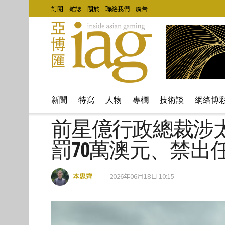
訂閱
雜誌
關於
聯絡我們
廣告
新聞
特寫
人物
專欄
技術談
網絡博
前星億行政總裁涉
罰70萬澳元、禁出
本思齊
2026年06月18日 10:15