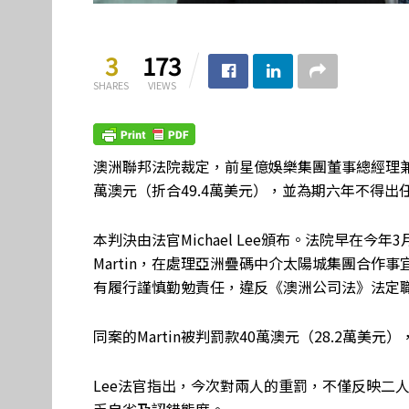
3
173
SHARES
VIEWS
澳洲聯邦法院裁定，前星億娛樂集團董事總經理兼行政
萬澳元（折合49.4萬美元），並為期六年不得出
本判決由法官Michael Lee頒布。法院早在今年3
Martin，在處理亞洲疊碼中介太陽城集團合作
有履行謹慎勤勉責任，違反《澳洲公司法》法定
同案的Martin被判罰款40萬澳元（28.2萬美
Lee法官指出，今次對兩人的重罰，不僅反映二