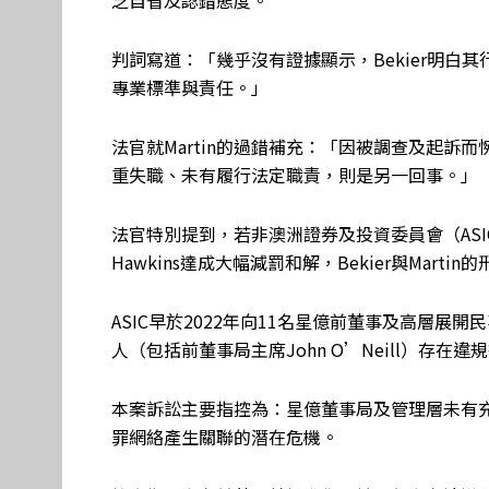
乏自省及認錯態度。
判詞寫道：「幾乎沒有證據顯示，Bekier明白
專業標準與責任。」
法官就Martin的過錯補充：「因被調查及起訴
重失職、未有履行法定職責，則是另一回事。」
法官特別提到，若非澳洲證券及投資委員會（ASIC）早
Hawkins達成大幅減罰和解，Bekier與Marti
ASIC早於2022年向11名星億前董事及高層展
人（包括前董事局主席John O’Neill）存在違
本案訴訟主要指控為：星億董事局及管理層未有
罪網絡產生關聯的潛在危機。