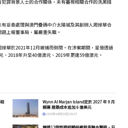
有犯罪背景人士的合作關係，未有審視相關合作的洗黑錢
ns斯三人未有妥善處理與澳門疊碼中介太陽城及其創辦人周焯華合
問題上報董事局，屬嚴重失職。
焯華於2021年12月被捕而倒閉。在涉案期間，星億透過
、2018年升至40億澳元、2019年更達59億澳元。
息相
Wynn Al Marjan Island定於 2027 年 9 月
開幕 建築成本追加 6 億美元
2026年08月05日 09:57
年
韓國12個旅遊相關組織發表聯合聲明，反