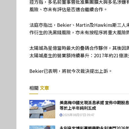
控方指，多名前董事曾批准集團擴大與多名涉嫌
風險、亦未有評估是否適合繼續合作。
法庭亦指出，Bekier、Martin及Hawki
作衍生的洗黑錢風險，亦未有按程序將重大風險
太陽城為星億當時最大的疊碼合作夥伴，其後因周
太陽城產生的營業額持續暴升：2017年約21億澳元
Bekier已表明，將就今次裁決提出上訴。
相關
文章
美高梅中國兌現派息承諾 宣佈中期股
等於上半年純利五成
2026年08月07日 09:47
永利皇宮博彩贏額帶動永利澳門2026