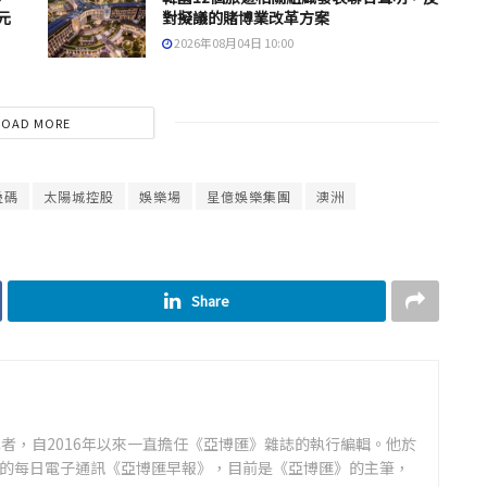
元
對擬議的賭博業改革方案
2026年08月04日 10:00
LOAD MORE
叠碼
太陽城控股
娛樂場
星億娛樂集團
澳洲
Share
者，自2016年以來一直擔任《亞博匯》雜誌的執行編輯。他於
領先的每日電子通訊《亞博匯早報》，目前是《亞博匯》的主筆，