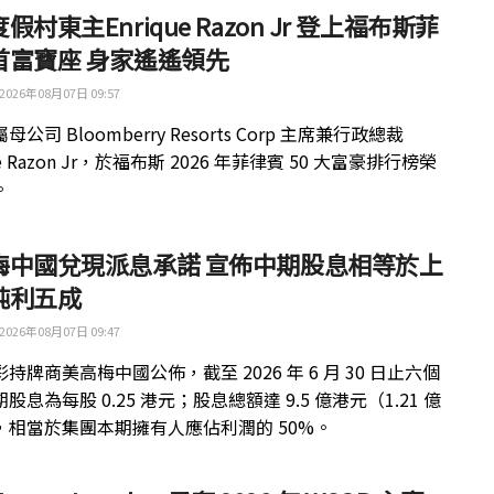
假村東主Enrique Razon Jr 登上福布斯菲
首富寶座 身家遙遙領先
2026年08月07日 09:57
公司 Bloomberry Resorts Corp 主席兼行政總裁
ue Razon Jr，於福布斯 2026 年菲律賓 50 大富豪排行榜榮
。
梅中國兌現派息承諾 宣佈中期股息相等於上
純利五成
2026年08月07日 09:47
持牌商美高梅中國公佈，截至 2026 年 6 月 30 日止六個
股息為每股 0.25 港元；股息總額達 9.5 億港元（1.21 億
，相當於集團本期擁有人應佔利潤的 50%。