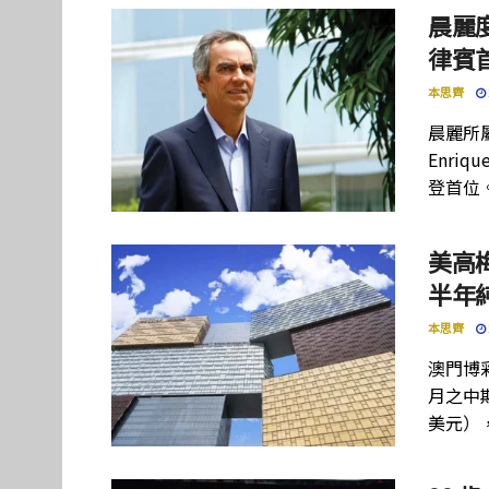
晨麗度
律賓
本思齊
晨麗所屬母
Enriq
登首位
美高
半年
本思齊
澳門博彩
月之中期
美元）