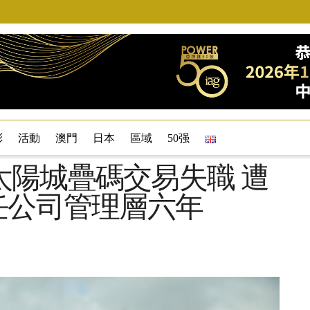
彩
活動
澳門
日本
區域
50强
太陽城疊碼交易失職 遭
任公司管理層六年