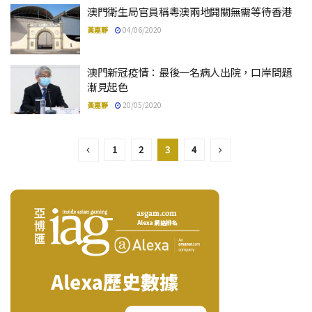
澳門衛生局官員稱粵澳兩地開關無需等待香港
黃嘉靜
04/06/2020
澳門新冠疫情：最後一名病人出院，口岸問題
漸見起色
黃嘉靜
20/05/2020
1
2
3
4