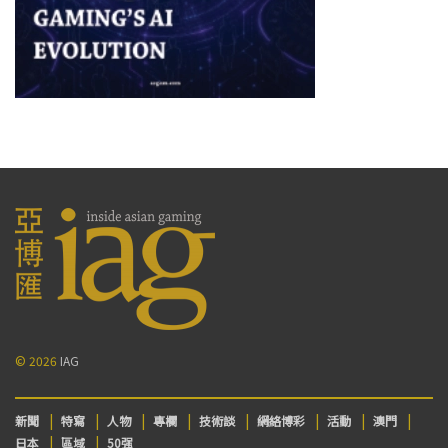
© 2026
IAG
新聞
特寫
人物
專欄
技術談
網絡博彩
活動
澳門
日本
區域
50强