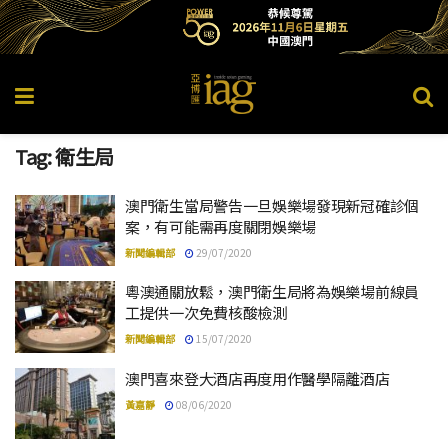
Tag:
衛生局
澳門衛生當局警告一旦娛樂場發現新冠確診個
案，有可能需再度關閉娛樂場
新聞編輯部
29/07/2020
粵澳通關放鬆，澳門衛生局將為娛樂場前線員
工提供一次免費核酸檢測
新聞編輯部
15/07/2020
澳門喜來登大酒店再度用作醫學隔離酒店
黃嘉靜
08/06/2020