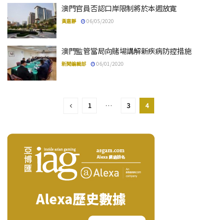
澳門官員否認口岸限制將於本週放寛
黃嘉靜
06/05/2020
澳門監管當局向賭場講解新疾病防控措施
新聞編輯部
06/01/2020
1
…
3
4