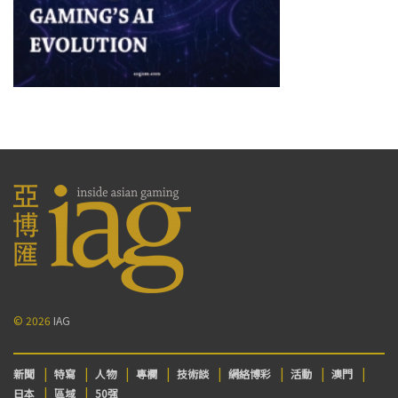
© 2026
IAG
新聞
特寫
人物
專欄
技術談
網絡博彩
活動
澳門
日本
區域
50强