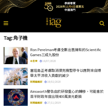
Tag:
角子機
Ron Perelman考慮全數出售擁有的Scientific
Games三成九股份
本思齊
16/07/2020
塞班島正考慮取消撲克機暫停令以應對來自博
華太平洋收入貢獻的減少
新聞編輯部
18/02/2020
Ainsworth警告由於研發重心的轉移，可能會於
首半財政年度出現400萬澳元虧損
新聞編輯部
27/11/2019