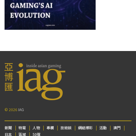
© 2026
IAG
新聞
特寫
人物
專欄
技術談
網絡博彩
活動
澳門
日本
區域
50强