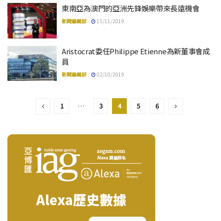
東南亞為澳門的亞洲先鋒娛樂帶來長遠機會
新聞編輯部
15/11/2019
Aristocrat委任Philippe Etienne為新董事會成
員
新聞編輯部
02/10/2019
1
…
3
4
5
6