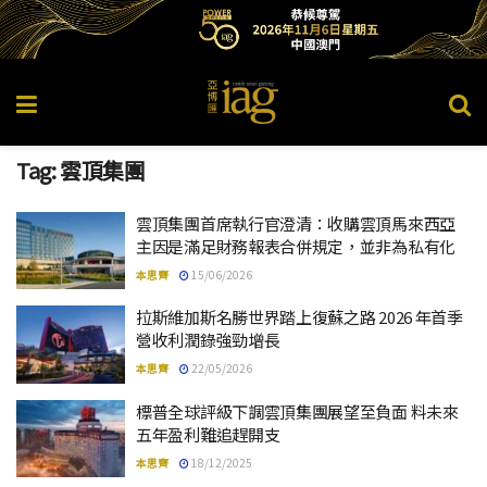
Tag:
雲頂集團
雲頂集團首席執行官澄清：收購雲頂馬來西亞
主因是滿足財務報表合併規定，並非為私有化
本思齊
15/06/2026
拉斯維加斯名勝世界踏上復蘇之路 2026 年首季
營收利潤錄強勁增長
本思齊
22/05/2026
標普全球評級下調雲頂集團展望至負面 料未來
五年盈利難追趕開支
本思齊
18/12/2025