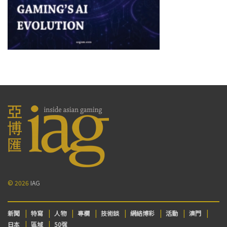
© 2026
IAG
新聞
特寫
人物
專欄
技術談
網絡博彩
活動
澳門
日本
區域
50强