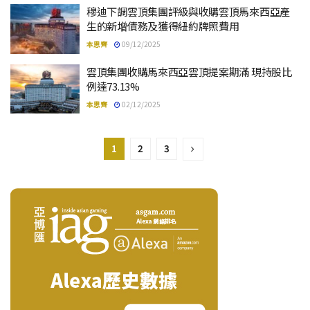
穆迪下調雲頂集團評級與收購雲頂馬來西亞產
生的新增債務及獲得紐約牌照費用
本思齊
09/12/2025
雲頂集團收購馬來西亞雲頂提案期滿 現持股比
例達73.13%
本思齊
02/12/2025
1
2
3