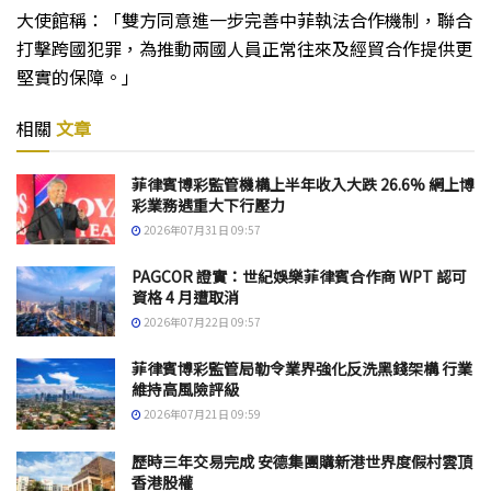
大使館稱：「雙方同意進一步完善中菲執法合作機制，聯合
打擊跨國犯罪，為推動兩國人員正常往來及經貿合作提供更
堅實的保障。」
相關
文章
菲律賓博彩監管機構上半年收入大跌 26.6% 網上博
彩業務遇重大下行壓力
2026年07月31日 09:57
PAGCOR 證實：世紀娛樂菲律賓合作商 WPT 認可
資格 4 月遭取消
2026年07月22日 09:57
菲律賓博彩監管局勒令業界強化反洗黑錢架構 行業
維持高風險評級
2026年07月21日 09:59
歷時三年交易完成 安德集團購新港世界度假村雲頂
香港股權