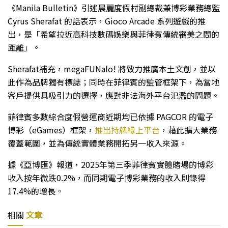
《Manila Bulletin》引述晨麗度假村副總裁兼博彩業務總監
Cyrus Sherafat 的話表示，Gioco Arcade 系列遊戲的推
出，是「希望拉近高科技數碼娛樂與菲律賓傳統審美之間的
距離」。
Sherafat補充，megaFUNalo! 將致力推廣本土文創，並以
此作為品牌獨有標誌；同時在菲律賓的監管框架下，為當地
客戶提供具吸引力的選擇，應對非法海外平台氾濫的問題。
菲律賓多數綜合度假營運商近期均已依據 PAGCOR 的電子
博彩（eGames）框架，
推出持牌線上平台
，藉此擴大業務
覆蓋範圍，並為傳統實體業務開拓另一收入來源。
據《亞博匯》報道，2025年第三季菲律賓實體賭場的博彩
收入按年微跌0.2%，而同期電子博彩業務的收入則錄得
17.4%的增長。
相關
文章