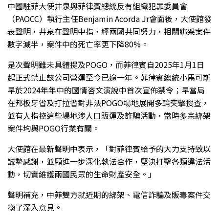
中國駐菲大使井泉與菲律賓總統反有組織犯罪委員會
（PAOCC）執行主任
Benjamin Acorda Jr
會面後，大使館發
表聲明，井泉在聲明中指，經兩國共同努力，相關綁架案件
數字減半，案件中的死亡率更下降80%。
是次聲明雖未具體提及POGO，而菲律賓自2025年1月1日
起正式禁止該公司營運至今已逾一年。菲律賓總統小馬可斯
早於2024年年中的國情咨文演說中首次宣佈禁令；早當局
在邦板牙省及打拉省對非法POGO場地展開多輪突擊搜查，
並有人指控這些場地涉人口販運及詐騙活動，當時多宗綁架
案件均與POGO行業有關。
大使館在最新聲明中表示，「對菲律賓給予的大力支持致以
誠摯感謝，並願進一步深化執法合作，堅決打擊各類違法活
動，切實維護兩國民眾的生命財產安全。」
聲明補充，中菲雙方就近期的綁架、電信詐騙及販毒案件交
換了深入意見。