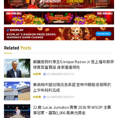
Related
Posts
晨麗度假村東主Enrique Razon Jr 登上福布斯菲
律賓首富寶座 身家遙遙領先
本思齊
2026年08月07日 09:57
美高梅中國兌現派息承諾 宣佈中期股息相等於
上半年純利五成
本思齊
2026年08月07日 09:47
22 歲 Lucas Jumalon 勇奪 2026 年 WSOP 主賽
事冠軍，贏取1,000 萬美元獎金