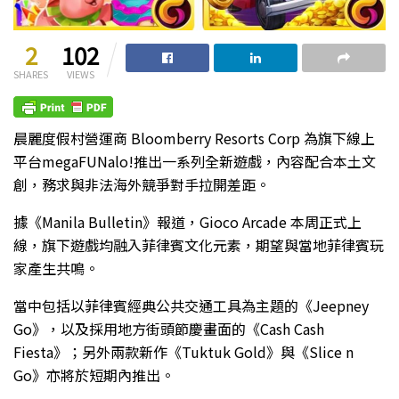
2
102
SHARES
VIEWS
晨麗度假村營運商 Bloomberry Resorts Corp 為旗下線上
平台megaFUNalo!推出一系列全新遊戲，內容配合本土文
創，務求與非法海外競爭對手拉開差距。
據《Manila Bulletin》報道，Gioco Arcade 本周正式上
線，旗下遊戲均融入菲律賓文化元素，期望與當地菲律賓玩
家產生共鳴。
當中包括以菲律賓經典公共交通工具為主題的《Jeepney
Go》，以及採用地方街頭節慶畫面的《Cash Cash
Fiesta》；另外兩款新作《Tuktuk Gold》與《Slice n
Go》亦將於短期內推出。