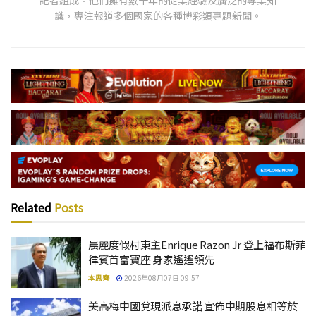
記者組成。他們擁有數十年的從業經驗及廣泛的專業知
識，專注報道多個國家的各種博彩類專題新聞。
Related
Posts
晨麗度假村東主Enrique Razon Jr 登上福布斯菲
律賓首富寶座 身家遙遙領先
本思齊
2026年08月07日 09:57
美高梅中國兌現派息承諾 宣佈中期股息相等於