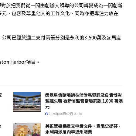
都對於把我們從一間由創辦人領導的公司轉變成為一間創新
多元、包容及尊重他人的工作文化，同時亦把專注力放在
公司已經於週二支付兩筆分別是永利的3,500萬及麥馬度
on Harbor項目。
元
悉尼星億賭場過往涉財務犯罪及負責博彩
監控失職 被新省監管當局罰款 1,000 萬澳
元
2026年06月02日 09:56
n
美監管機構提交申訴文件，意阻史提芬．
永利再涉足內華達州賭業