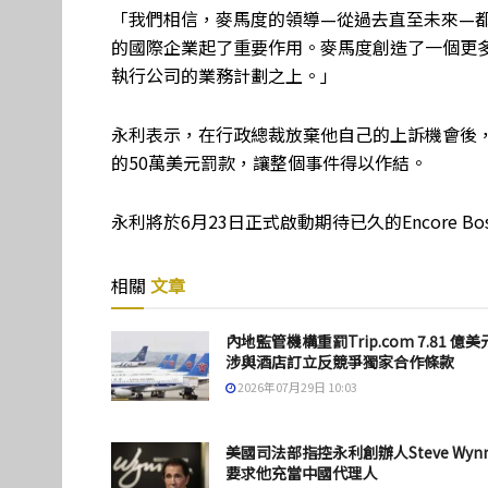
「我們相信，麥馬度的領導—從過去直至未來—
的國際企業起了重要作用。麥馬度創造了一個更
執行公司的業務計劃之上。」
永利表示，在行政總裁放棄他自己的上訴機會後，
的50萬美元罰款，讓整個事件得以作結。
永利將於6月23日正式啟動期待已久的Encore Bost
相關
文章
內地監管機構重罰Trip.com 7.81 億美
涉與酒店訂立反競爭獨家合作條款
2026年07月29日 10:03
美國司法部指控永利創辦人Steve Wyn
要求他充當中國代理人