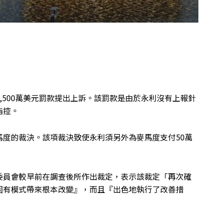
,500萬美元罰款提出上訴。該罰款是由於永利沒有上報針
指控。
度的裁決。該項裁決致使永利須另外為麥馬度支付50萬
委員會較早前在調查後所作出裁定，表示該裁定「再次確
固有模式帶來根本改變』，而且『出色地執行了改善措