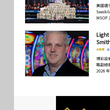
美國選手
Saas
WSOP
Lig
Smi
本思齊
博彩設備
略副總裁
2026 