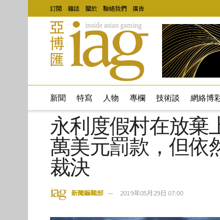
訂閱
雜誌
關於
聯絡我們
廣告
新聞
特寫
人物
專欄
技術談
網絡博
永利度假村在放棄上訴
萬美元罰款，但依
裁決
新聞編輯部
2019年05月29日 07:00