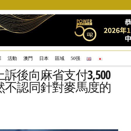
彩
活動
澳門
日本
區域
50强
後向麻省支付3,500
然不認同針對麥馬度的