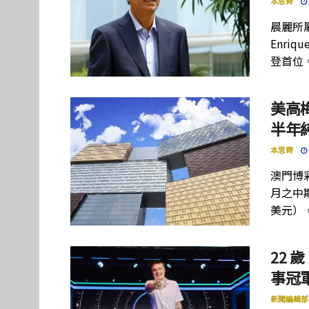
本思齊
晨麗所屬母
Enriq
登首位
美高
半年
本思齊
澳門博彩
月之中期
美元）
22 歲
事冠軍
新聞編輯部