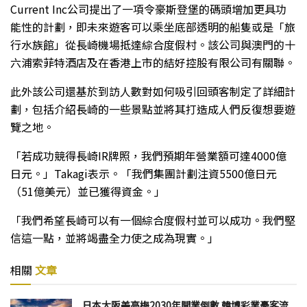
Current Inc公司提出了一項令豪斯登堡的碼頭增加更具功
能性的計劃，即未來遊客可以乘坐底部透明的船隻或是「旅
行水族館」從長崎機場抵達綜合度假村。該公司與澳門的十
六浦索菲特酒店及在香港上市的結好控股有限公司有關聯。
此外該公司還基於到訪人數對如何吸引回頭客制定了詳細計
劃，包括介紹長崎的一些景點並將其打造成人們反復想要遊
覽之地。
「若成功競得長崎IR牌照，我們預期年營業額可達4000億
日元。」Takagi表示。「我們集團計劃注資5500億日元
（51億美元）並已獲得資金。」
「我們希望長崎可以有一個綜合度假村並可以成功。我們堅
信這一點，並將竭盡全力使之成為現實。」
相關
文章
日本大阪美高梅2030年開業倒數 韓博彩業憂客流