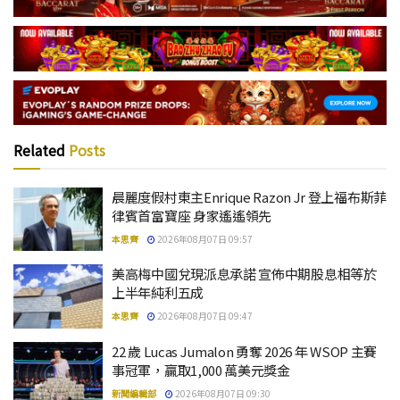
Related
Posts
晨麗度假村東主Enrique Razon Jr 登上福布斯菲
律賓首富寶座 身家遙遙領先
本思齊
2026年08月07日 09:57
美高梅中國兌現派息承諾 宣佈中期股息相等於
上半年純利五成
本思齊
2026年08月07日 09:47
22 歲 Lucas Jumalon 勇奪 2026 年 WSOP 主賽
事冠軍，贏取1,000 萬美元獎金
新聞編輯部
2026年08月07日 09:30