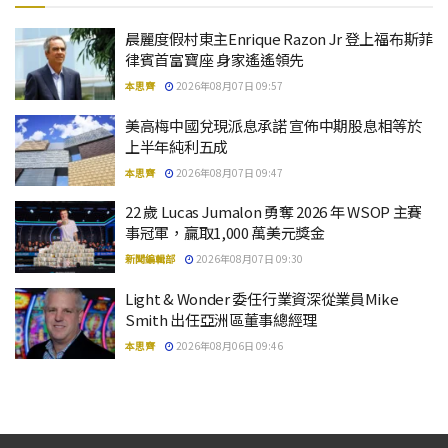
晨麗度假村東主Enrique Razon Jr 登上福布斯菲
律賓首富寶座 身家遙遙領先
本思齊
2026年08月07日 09:57
美高梅中國兌現派息承諾 宣佈中期股息相等於
上半年純利五成
本思齊
2026年08月07日 09:47
22 歲 Lucas Jumalon 勇奪 2026 年 WSOP 主賽
事冠軍，贏取1,000 萬美元獎金
新聞編輯部
2026年08月07日 09:30
Light & Wonder 委任行業資深從業員Mike
Smith 出任亞洲區董事總經理
本思齊
2026年08月06日 09:46