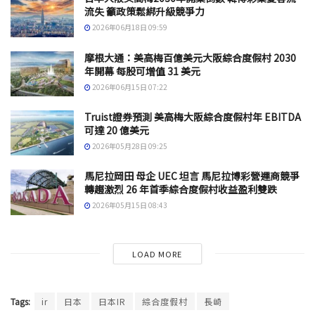
流失 籲政策鬆綁升級競爭力
2026年06月18日 09:59
摩根大通：美高梅百億美元大阪綜合度假村 2030
年開幕 每股可增值 31 美元
2026年06月15日 07:22
Truist證券預測 美高梅大阪綜合度假村年 EBITDA
可達 20 億美元
2026年05月28日 09:25
馬尼拉岡田 母企 UEC 坦言 馬尼拉博彩營運商競爭
轉趨激烈 26 年首季綜合度假村收益盈利雙跌
2026年05月15日 08:43
LOAD MORE
Tags:
ir
日本
日本IR
綜合度假村
長崎