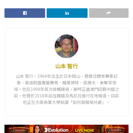
山本 智行
山本 智行，1964年出生於日本岡山，曾擔任體育賽事記
者，報道範圍覆蓋賽馬、職業棒球、高爾夫、拳擊等領
域。他在1999年首次接觸賭場，彼時正值澳門回歸中國之
前。他曾於2018年前往韓國及馬尼拉進行在地報道。目前
他正在大阪商業大學就讀「如何與賭場共處」。