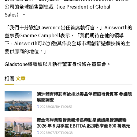
公司的全球銷售副總裁（ice President of Global
Sales）。
「我們十分歡迎Lawrence出任首席執行官，」Ainsworth的
董事長Graeme Campbell表示，「我們期待在他的領導
下，Ainsworth可以加強其作為全球市場創新遊戲技術的主
要供應商的地位。」
Gladstone將繼續以非執行董事身份留在董事會。
相關
文章
澳洲體育博彩商被指以毒品伴遊招待貴賓客 參議院
展開調查
2026年08月04日 09:51
黃金海岸業務營業額增長帶動星億娛樂營運趨穩
2026 年 6 月季度 EBITDA 虧損收窄至 800 萬澳元
2026年07月27日 09:38