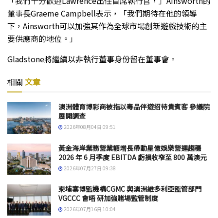
「我們十分歡迎Lawrence出任首席執行官，」Ainsworth的
董事長Graeme Campbell表示，「我們期待在他的領導
下，Ainsworth可以加強其作為全球市場創新遊戲技術的主
要供應商的地位。」
Gladstone將繼續以非執行董事身份留在董事會。
相關
文章
澳洲體育博彩商被指以毒品伴遊招待貴賓客 參議院
展開調查
2026年08月04日 09:51
黃金海岸業務營業額增長帶動星億娛樂營運趨穩
2026 年 6 月季度 EBITDA 虧損收窄至 800 萬澳元
2026年07月27日 09:38
柬埔寨博監機構CGMC 與澳洲維多利亞監管部門
VGCCC 會晤 研加強賭場監管制度
2026年07月16日 10:04