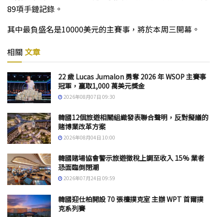
89項手鏈記錄。
其中最負盛名是10000美元的主賽事，將於本周三開幕。
相關
文章
22 歲 Lucas Jumalon 勇奪 2026 年 WSOP 主賽事
冠軍，贏取1,000 萬美元獎金
2026年08月07日 09:30
韓國12個旅遊相關組織發表聯合聲明，反對擬議的
賭博業改革方案
2026年08月04日 10:00
韓國賭場協會警示旅遊徵稅上調至收入 15% 業者
恐面臨倒閉潮
2026年07月24日 09:59
韓國迎仕柏開設 70 張檯撲克室 主辦 WPT 首爾撲
克系列賽