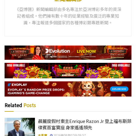
《亞博匯》新聞編輯部由多名專注於亞洲博彩多年的資深
記者組成。他們擁有數十年的從業經驗及廣泛的專業知
識，專注報道多個國家的各種博彩類專題新聞。
Related
Posts
晨麗度假村東主Enrique Razon Jr 登上福布斯菲
律賓首富寶座 身家遙遙領先
本思齊
2026年08月07日 09:57