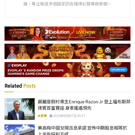
識，專注報道多個國家的各種博彩類專題新聞。
Related
Posts
晨麗度假村東主Enrique Razon Jr 登上福布斯菲
律賓首富寶座 身家遙遙領先
本思齊
2026年08月07日 09:57
美高梅中國兌現派息承諾 宣佈中期股息相等於
上半年純利五成