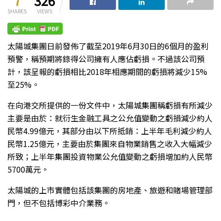
7
326
SHARES
VIEWS
太陽城集團日前發佈了截至2019年6月30日的6個月的盈利
預警，稱預期將錄得公司擁有人應佔虧損。不過該公司預
計，該呈報的虧損相比2018年相應期間的虧損將減少15%
至25%。
在向港交所提供的一份文件中，太陽城集團稱虧損有所減少
主要是由於：就衍生金融工具之公允值變動之虧損減少約人
民幣4.99億元，其部分由以下所抵銷：上半年毛利減少約人
民幣1.25億元，主要由於集團來自物業銷售之收入大幅減少
所致；上半年集團投資物業公允值變動之虧損增加約人民幣
5700萬元。
太陽城的上市實體包括該集團的房地產、旅遊和賭場管理部
門，但不包括博彩中介業務。