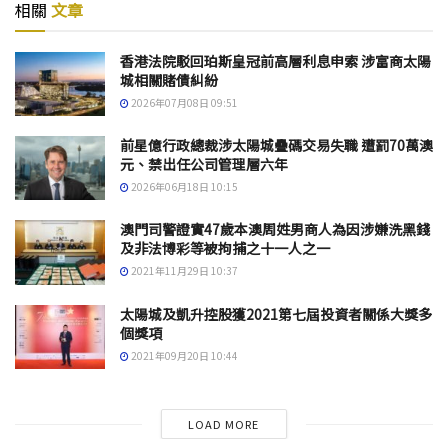
相關
文章
香港法院駁回珀斯皇冠前高層利息申索 涉富商太陽
城相關賭債糾紛
2026年07月08日 09:51
前星億行政總裁涉太陽城疊碼交易失職 遭罰70萬澳
元、禁出任公司管理層六年
2026年06月18日 10:15
澳門司警證實47歲本澳周姓男商人為因涉嫌洗黑錢
及非法博彩等被拘捕之十一人之一
2021年11月29日 10:37
太陽城及凱升控股獲2021第七屆投資者關係大獎多
個獎項
2021年09月20日 10:44
LOAD MORE