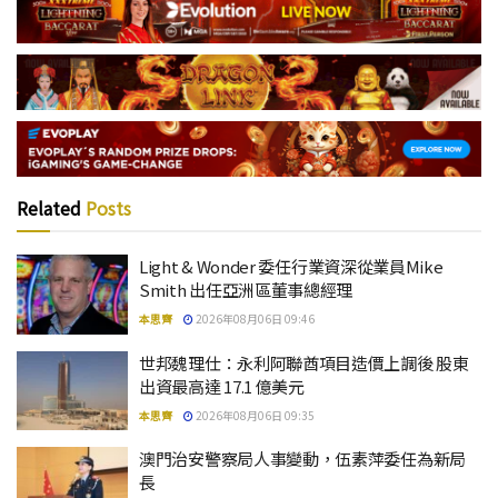
Related
Posts
Light & Wonder 委任行業資深從業員Mike
Smith 出任亞洲區董事總經理
本思齊
2026年08月06日 09:46
世邦魏理仕：永利阿聯酋項目造價上調後 股東
出資最高達 17.1 億美元
本思齊
2026年08月06日 09:35
澳門治安警察局人事變動，伍素萍委任為新局
長