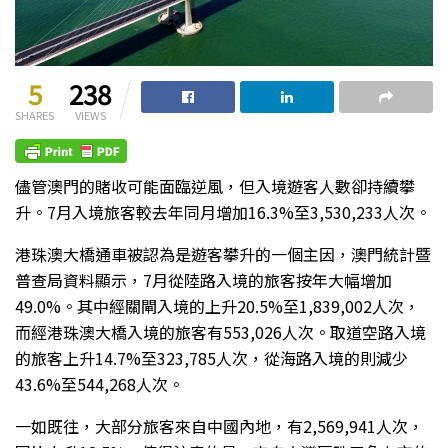
5
238
SHARES
VIEWS
儘管澳門的賭收可能面臨逆風，但入境遊客人數卻持續攀
升。7月入境旅客較去年同月增加16.3%至3,530,233人次。
港珠澳大橋通車被認為是遊客攀升的一個主因，澳門統計暨
普查局資料顯示，7月從陸路入境的旅客按年大幅增加
49.0%。其中經關閘入境的上升20.5%至1,839,002人次，
而經港珠澳大橋入境的旅客有553,026人次。取道空路入境
的旅客上升14.7%至323,785人次，從海路入境的則減少
43.6%至544,268人次。
一如既往，大部分旅客來自中國內地，有2,569,941人次，