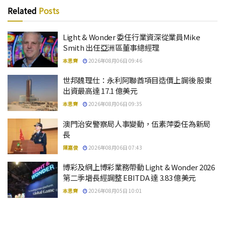
Related
Posts
Light & Wonder 委任行業資深從業員Mike
Smith 出任亞洲區董事總經理
本思齊
2026年08月06日 09:46
世邦魏理仕：永利阿聯酋項目造價上調後 股東
出資最高達 17.1 億美元
本思齊
2026年08月06日 09:35
澳門治安警察局人事變動，伍素萍委任為新局
長
陳嘉俊
2026年08月06日 07:43
博彩及網上博彩業務帶動 Light & Wonder 2026
第二季增長經調整 EBITDA 達 3.83 億美元
本思齊
2026年08月05日 10:01