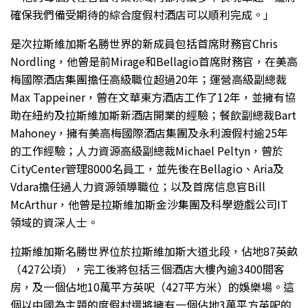
確保我們備受期待的綜合度假村酒店可以順利完成。」
是次拉斯維加斯名勝世界的新成員包括首席財務官Chris
Nordling，他曾是前Mirage和Bellagio首席財務官，在美高
梅國際酒店集團擔任高級職位超過20年；運營高級副總裁
Max Tappeiner，曾在文華東方酒店工作了12年，並擁有協
助在紐約及拉斯維加斯新酒店開業的經驗；餐飲副總裁Bart
Mahoney，擁有美高梅國際酒店集團及永利渡假村逾25年
的工作經驗；人力資源高級副總裁Michael Peltyn，曾於
CityCenter管理8000名員工，並先後在Bellagio、Aria及
Vdara擔任過人力資源領導職位；以及首席信息官Bill
McArthur，他曾是拉斯維加斯金沙集團及科學遊戲公司IT
領域的資深人士。
拉斯維加斯名勝世界位於拉斯維加斯大道北段，佔地87英畝
（427公頃），完工後將包括三個酒店大樓內逾3400間客
房，及一個佔地10萬平方英呎（427平方米）的娛樂場。這
個以中國為主題的度假村還將擁有一個佔地3萬平方英呎的