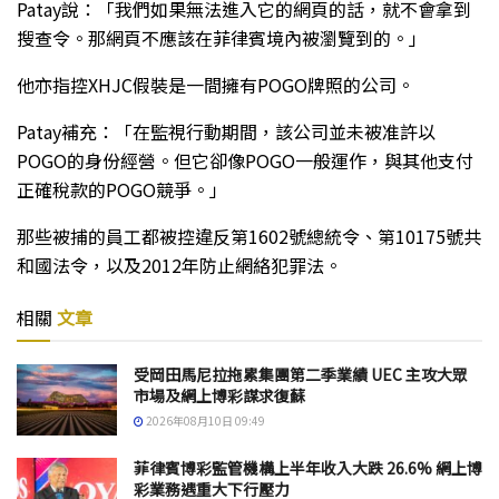
Patay說：「我們如果無法進入它的網頁的話，就不會拿到
搜查令。那網頁不應該在菲律賓境內被瀏覽到的。」
他亦指控XHJC假裝是一間擁有POGO牌照的公司。
Patay補充：「在監視行動期間，該公司並未被准許以
POGO的身份經營。但它卻像POGO一般運作，與其他支付
正確稅款的POGO競爭。」
那些被捕的員工都被控違反第1602號總統令、第10175號共
和國法令，以及2012年防止網絡犯罪法。
相關
文章
受岡田馬尼拉拖累集團第二季業績 UEC 主攻大眾
市場及網上博彩謀求復蘇
2026年08月10日 09:49
菲律賓博彩監管機構上半年收入大跌 26.6% 網上博
彩業務遇重大下行壓力