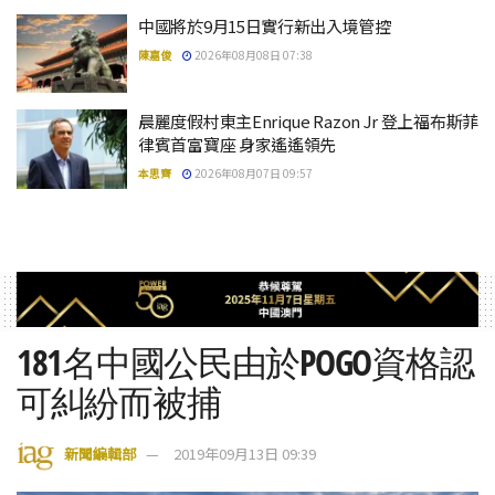
中國將於9月15日實行新出入境管控
陳嘉俊
2026年08月08日 07:38
晨麗度假村東主Enrique Razon Jr 登上福布斯菲
律賓首富寶座 身家遙遙領先
本思齊
2026年08月07日 09:57
181名中國公民由於POGO資格認
可糾紛而被捕
新聞編輯部
2019年09月13日 09:39