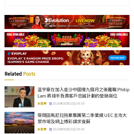
Related
Posts
温宇豪在加入金沙中國僅九個月之後離職 Philip
Lam 將接手負責客戶忠誠計劃的營銷崗位
本思齊
2026年08月10日 09:59
受岡田馬尼拉拖累集團第二季業績 UEC 主攻大
眾市場及網上博彩謀求復蘇
本思齊
2026年08月10日 09:49