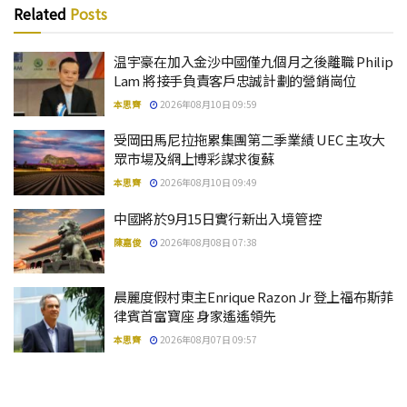
Related
Posts
温宇豪在加入金沙中國僅九個月之後離職 Philip
Lam 將接手負責客戶忠誠計劃的營銷崗位
本思齊
2026年08月10日 09:59
受岡田馬尼拉拖累集團第二季業績 UEC 主攻大
眾市場及網上博彩謀求復蘇
本思齊
2026年08月10日 09:49
中國將於9月15日實行新出入境管控
陳嘉俊
2026年08月08日 07:38
晨麗度假村東主Enrique Razon Jr 登上福布斯菲
律賓首富寶座 身家遙遙領先
本思齊
2026年08月07日 09:57