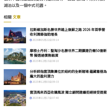
湖泊以及一個中式花園。
相關
文章
拉斯維加斯名勝世界踏上復蘇之路 2026 年首季營
收利潤錄強勁增長
2026年05月22日 09:14
摩根士丹利：聖淘沙名勝世界二期擴建仍需50億新
幣 擬透過債務融資
2025年12月15日 08:10
分析師指雲頂集團位於紐約的全新賭場 蘊藏着極為
龐大的盈利潛力
2025年12月03日 09:33
雲頂馬來西亞收購風波 獨立顧問建議拒絕接受提案
2025年11月17日 07:40