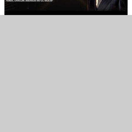
402
VIEWS
創始人、控股股東及行政總裁
金界控股有限公司
權能指數: 1,535
去年排名: 14
名成事跡
• 作為首家於香港上市的博彩及娛樂公司 – 金界控股有限
公司的控股股東
• 金界在柬埔寨金邊持有為期達70年的娛樂場牌照、並享