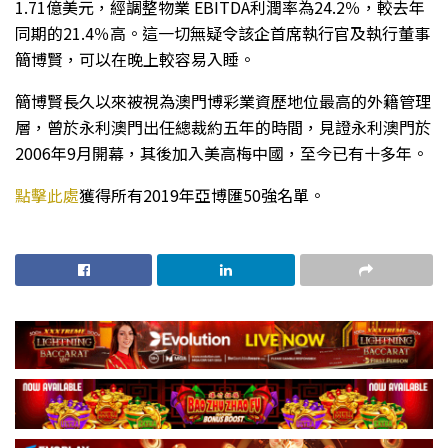
1.71億美元，經調整物業 EBITDA利潤率為24.2％，較去年
同期的21.4％高。這一切無疑令該企首席執行官及執行董事
簡博賢，可以在晚上較容易入睡。
簡博賢長久以來被視為澳門博彩業資歷地位最高的外籍管理
層，曾於永利澳門出任總裁約五年的時間，見證永利澳門於
2006年9月開幕，其後加入美高梅中國，至今已有十多年。
點擊此處
獲得所有2019年亞博匯50強名單。