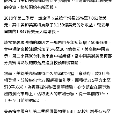
假村項目美獅美高梅時遇到不少難題，但這筆高達34億美元
的投資，終於開始有所回報。
2019年第二季度，該企淨收益按年增長26%至7.061億美
元，其中美獅美高梅貢獻了3.159億美元的淨收益，較去年
同期的1.847億美元大幅增長。
該物業表現強勁的原因之一場內自今年初新增了50張賭桌，
令中場賭桌投注額增加了5%至20.4億美元。美高梅中國表
示，第二季其80%利潤來自中場業務，當中與美獅美高梅部
分貴賓博彩設施的落成進度較預期慢有關。
然而，美獅美高梅期待而久的酒店別墅「雍華府」於3月亮
相登場，該設施包含27間超豪華別墅，面積從215平方米至
570平方米，為賓客提供私密豪華體驗，亦令該企在競爭激
烈的澳門市場上，佔取更大的市場份額，從一年前的7%，
上升至目前的9%以上。
美高梅中國今年第二季經調整物業 EBITDA按年增長43%至