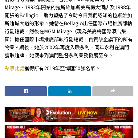
Mirage、1993年開業的拉斯維加斯美高梅大酒店及1998年
開張的Bellagio，助力塑造了今時今日我們認知的拉斯維加
斯賭城大道的形象。她曾在Bellagio出任國際市場推廣部執
行副總裁，然後在MGM Mirage（現為美高梅國際酒店集
團）擔任國際市場推廣部執行副總裁，負責該企旗下的所有
物業。期後，她於2002年再度入職永利，同年永利在澳門
獲取賭牌，她便來到澳門監督永利業務發展至今。
點擊此處
獲得所有2019年亞博匯50強名單。