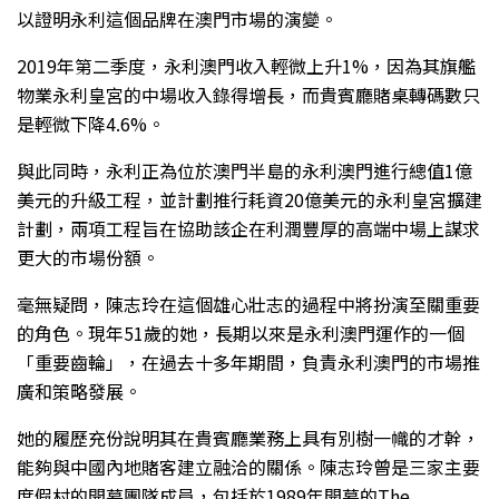
以證明永利這個品牌在澳門市場的演變。
2019年第二季度，永利澳門收入輕微上升1%，因為其旗艦
物業永利皇宮的中場收入錄得增長，而貴賓廳賭桌轉碼數只
是輕微下降4.6%。
與此同時，永利正為位於澳門半島的永利澳門進行總值1億
美元的升級工程，並計劃推行耗資20億美元的永利皇宮擴建
計劃，兩項工程旨在協助該企在利潤豐厚的高端中場上謀求
更大的市場份額。
毫無疑問，陳志玲在這個雄心壯志的過程中將扮演至關重要
的角色。現年51歲的她，長期以來是永利澳門運作的一個
「重要齒輪」，在過去十多年期間，負責永利澳門的市場推
廣和策略發展。
她的履歷充份說明其在貴賓廳業務上具有別樹一幟的才幹，
能夠與中國內地賭客建立融洽的關係。陳志玲曾是三家主要
度假村的開幕團隊成員，包括於1989年開幕的The