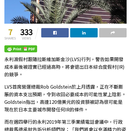
7
333
SHARES
VIEWS
永利渡假村跟隨拉斯維加斯金沙(LVS)行列，警告如果開發
成本最後被證實已經過高時，將會退出日本綜合度假村(IR)
的競爭。
LVS首席營運總裁Rob Goldstein於上月透露，正在不斷膨
脹的資本支出預期，令到收回必要成本的可能性蒙上陰影。
Goldstein指出，高達120億美元的投資額被認為很可能是
現在於日本主要城市開發任何IR的條件。
而在週四舉行的永利2019年第三季業績電話會議中，行政
總裁馬德承就告訴分析師們說：「我們將會以充滿精力的姿