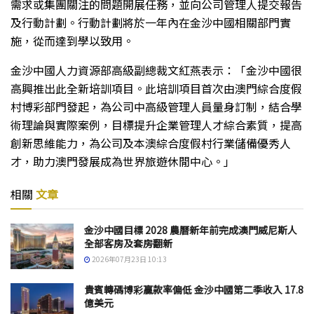
需求或集團關注的問題開展任務，並向公司管理人提交報告
及行動計劃。行動計劃將於一年內在金沙中國相關部門實
施，從而達到學以致用。
金沙中國人力資源部高級副總裁文紅燕表示：「金沙中國很
高興推出此全新培訓項目。此培訓項目首次由澳門綜合度假
村博彩部門發起，為公司中高級管理人員量身訂制，結合學
術理論與實際案例，目標提升企業管理人才綜合素質，提高
創新思維能力，為公司及本澳綜合度假村行業儲備優秀人
才，助力澳門發展成為世界旅遊休閒中心。」
相關
文章
金沙中國目標 2028 農曆新年前完成澳門威尼斯人
全部客房及套房翻新
2026年07月23日 10:13
貴賓轉碼博彩贏款率偏低 金沙中國第二季收入 17.8
億美元