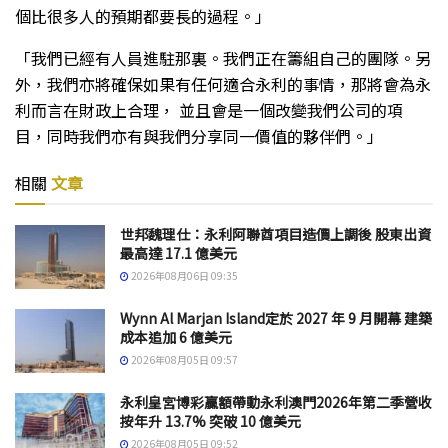
個比很多人的預期都要長的過程。」
「我們已經有人員進駐那裏。我們正在籌組自己的團隊。另
外，我們亦將確保如果有任何適合永利的事情，那將會為永
利而言在財政上合理， 並且會是一個改變我們公司的項
目，同時我們亦有與我們分享同一價值的夥伴們。」
相關
文章
世邦魏理仕：永利阿聯酋項目造價上調後 股東出資
最高達 17.1 億美元
2026年08月06日 09:35
Wynn Al Marjan Island定於 2027 年 9 月開幕 建築
成本追加 6 億美元
2026年08月05日 09:57
永利皇宮博彩贏額帶動永利澳門2026年第二季營收
按年升 13.7% 突破 10 億美元
2026年08月05日 09:52