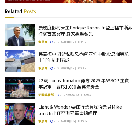
Related
Posts
晨麗度假村東主Enrique Razon Jr 登上福布斯菲
律賓首富寶座 身家遙遙領先
本思齊
2026年08月07日 09:57
美高梅中國兌現派息承諾 宣佈中期股息相等於
上半年純利五成
本思齊
2026年08月07日 09:47
22 歲 Lucas Jumalon 勇奪 2026 年 WSOP 主賽
事冠軍，贏取1,000 萬美元獎金
新聞編輯部
2026年08月07日 09:30
Light & Wonder 委任行業資深從業員Mike
Smith 出任亞洲區董事總經理
本思齊
2026年08月06日 09:46