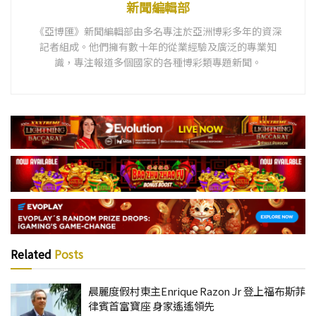
新聞編輯部
《亞博匯》新聞編輯部由多名專注於亞洲博彩多年的資深
記者組成。他們擁有數十年的從業經驗及廣泛的專業知
識，專注報道多個國家的各種博彩類專題新聞。
Related
Posts
晨麗度假村東主Enrique Razon Jr 登上福布斯菲
律賓首富寶座 身家遙遙領先