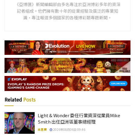
《亞博匯》新聞編輯部由多名專注於亞洲博彩多年的資深
記者組成。他們擁有數十年的從業經驗及廣泛的專業知
識，專注報道多個國家的各種博彩類專題新聞。
Related
Posts
Light & Wonder 委任行業資深從業員Mike
Smith 出任亞洲區董事總經理
本思齊
2026年08月06日 09:46