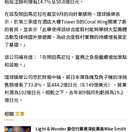
枱投注額則增長14.7％至50.8億日元。
在談及岡田馬尼拉在截至9月的向好業績時，環球娛樂表
示，於第三季度在酒店大樓Tower B的Coral Wing開業了新
的客房，並表示「此舉使得該綜合度假村能夠舉辦大型團體
活動及接待國外旅遊團，為綜合度假村業務的持續增長奠定
了基礎。」
該公司補充道：「在岡田馬尼拉，當務之急是繼續增加景點
和設施。」
環球娛樂公司亦於財報中稱，其日本彈珠機及角子機的淨銷
售額增長了33.8％，至444.2億日元（8.749億美元），營業
利潤為102億日元。相較之下，去年前9個月則虧損為19.2
億日元。
相關
文章
Light & Wonder 委任行業資深從業員Mike Smith