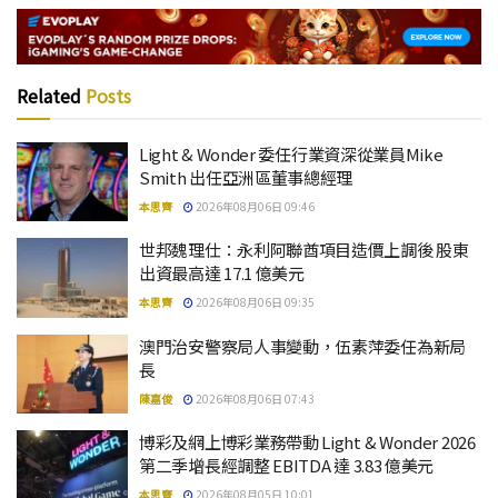
Related
Posts
Light & Wonder 委任行業資深從業員Mike
Smith 出任亞洲區董事總經理
本思齊
2026年08月06日 09:46
世邦魏理仕：永利阿聯酋項目造價上調後 股東
出資最高達 17.1 億美元
本思齊
2026年08月06日 09:35
澳門治安警察局人事變動，伍素萍委任為新局
長
陳嘉俊
2026年08月06日 07:43
博彩及網上博彩業務帶動 Light & Wonder 2026
第二季增長經調整 EBITDA 達 3.83 億美元
本思齊
2026年08月05日 10:01