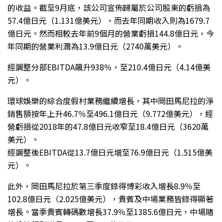
的收益。截至9月底，該公司宣佈歸屬於公司股東的虧損為
57.4億日元（1.131億美元），而去年同期收入則為1679.7
億日元。然而相較去年前9個月的營業虧損144.8億日元，今
年同期的營業利潤為13.9億日元（2740萬美元）。
經調整分部EBITDA飆升938％，至210.4億日元（4.14億美
元）。
環球娛樂的綜合度假村業務繼續增長，其中岡田馬尼拉的淨
銷售額按年上升46.7％至496.1億日元（9.772億美元），經
營虧損從2018年的47.8億日元收窄至18.4億日元（3620萬
美元）。
經調整後EBITDA從13.7億日元增至76.9億日元（1.515億美
元）。
此外，岡田馬尼拉於第三季度錄得博彩收入增長8.9％至
102.8億日元（2.025億美元），貴賓及中場業務皆錄得顯著
增長。當季貴賓轉碼數增長37.9％至1385.6億日元，中場賭