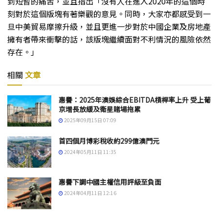
到短暫的痛苦，並且指出「沒有人在進入2020年的這個時
刻對於這個版塊有著樂觀的意見。同時，大家亦都感受到一
旦中美貿易摩擦升級，並且更進一步對於中國企業及房地產
擁有者帶來衝擊的話，該版塊繼續面對不利情況的風險依然
存在。」
相關
文章
惠譽：2025年澳娛綜合EBITDA槓桿率上升 受上葡
京增長放緩及衛星賭場拖累
2025年09月15日 07:09
首四個月博彩稅收約299億澳門元
2024年05月11日 11:35
惠譽下調中國主權信用評級至負面
2024年04月11日 12:16