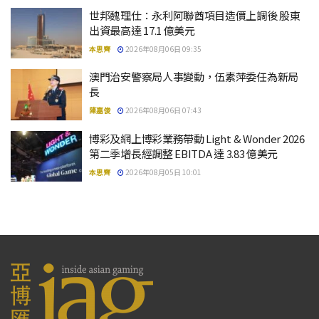
世邦魏理仕：永利阿聯酋項目造價上調後 股東
出資最高達 17.1 億美元
本思齊
2026年08月06日 09:35
澳門治安警察局人事變動，伍素萍委任為新局
長
陳嘉俊
2026年08月06日 07:43
博彩及網上博彩業務帶動 Light & Wonder 2026
第二季增長經調整 EBITDA 達 3.83 億美元
本思齊
2026年08月05日 10:01