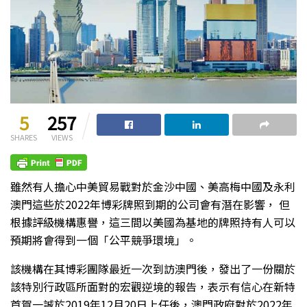
5
257
SHARES
VIEWS
雖然有人擔心中美貿易戰對於金沙中國、美高梅中國及永利
澳門這些於2022年博彩牌照到期的公司會有潛在影響， 但
根據評級機構惠譽，這三間以美國為基地的牌照持有人可以
預期將會得到一個「公平競爭環境」。
該機構在其博彩團隊最近一次到訪澳門後，發出了一份關於
該特別行政區所面對的宏觀逆境的報告，表示有信心在新特
首賀一誠於2019年12月20日上任後，澳門政府對於2022年