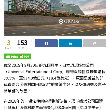
3
153
SHARES
VIEWS
截至2019年9月30日的九個月中，日本環球娛樂公司
（Universal Entertainment Corp）錄得淨銷售額按年增長
39.5％，至934.8億日元（18.4億美元），原因是獲益於菲
律賓綜合度假村岡田馬尼拉的業績向好，以及彈珠機及角子
機業務的改善。
在2018年的一場法律糾紛得到解決後，環球娛樂公司因贖
回其永利渡假村股票而損失1,588.0億日圓（31.3億美元）