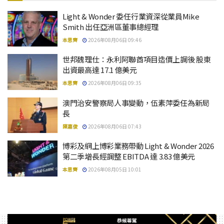
Light & Wonder 委任行業資深從業員Mike
Smith 出任亞洲區董事總經理
本思齊
2026年08月06日 09:46
世邦魏理仕：永利阿聯酋項目造價上調後 股東
出資最高達 17.1 億美元
本思齊
2026年08月06日 09:35
澳門治安警察局人事變動，伍素萍委任為新局
長
陳嘉俊
2026年08月06日 07:43
博彩及網上博彩業務帶動 Light & Wonder 2026
第二季增長經調整 EBITDA 達 3.83 億美元
本思齊
2026年08月05日 10:01