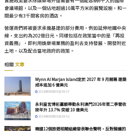
實施政策要求除娛樂場外還需要有一個能容納6千人的國際
會議場館，以及一個佔地超過10萬平方米的展覽設施，和一
間最少有3千間客房的酒店。
營運商們將被要求承擔基建的部分費用，例如延伸地鐵中央
線，支出約為202億日元。同樣包括在政策當中的是「再投
資義務」，即利用娛樂場業務的盈利去支持發展、開發附近
土地，以及配合當地政府的政策。
相關
文章
Wynn Al Marjan Island定於 2027 年 9 月開幕 建築
成本追加 6 億美元
2026年08月05日 09:57
永利皇宮博彩贏額帶動永利澳門2026年第二季營收
按年升 13.7% 突破 10 億美元
2026年08月05日 09:52
韓國12個旅遊相關組織發表聯合聲明，反對擬議的