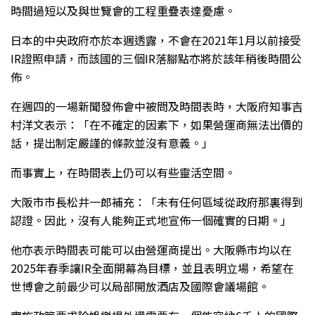
時間過短以及與世覽會的工程重疊表達憂慮。
日本的中央政府亦於本週透露，不會在2021年1月以前接受
IR證照申請，而該國的三個IR落腳點亦將於該年稍後時間公
佈。
在週四的一場新聞發佈會中被問及時間表時，大阪府知事吉
村洋文表示：「在不確定的因素下，如果營運商無法出價的
話，提出制定嚴謹的條款並沒有意義。」
而事實上，在時間表上仍可以有些靈活空間。
大阪市市長松井一郎補充：「未有任何區域從政府那裏得到
認證。因此，沒有人能夠正式地宣佈一個確實的日期。」
他亦表示時間表可能可以由營運商提出。大阪縣市均以在
2025年春季讓IR全面開幕為目標，並且表明立場，希望在
世博會之前最少可以局部開放酒店及國際會議場館。