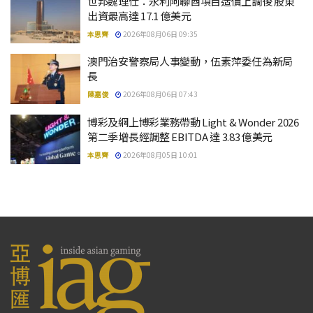
世邦魏理仕：永利阿聯酋項目造價上調後 股東
出資最高達 17.1 億美元
本思齊
2026年08月06日 09:35
澳門治安警察局人事變動，伍素萍委任為新局
長
陳嘉俊
2026年08月06日 07:43
博彩及網上博彩業務帶動 Light & Wonder 2026
第二季增長經調整 EBITDA 達 3.83 億美元
本思齊
2026年08月05日 10:01