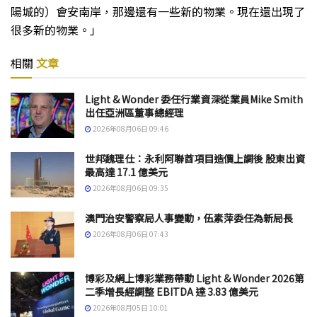
陽城的）會安南岸，那邊還有一些新的物業。現在還出現了
很多新的物業。」
相關
文章
Light & Wonder 委任行業資深從業員Mike Smith
出任亞洲區董事總經理
2026年08月06日 09:46
世邦魏理仕：永利阿聯酋項目造價上調後 股東出資
最高達 17.1 億美元
2026年08月06日 09:35
澳門治安警察局人事變動，伍素萍委任為新局長
2026年08月06日 07:43
博彩及網上博彩業務帶動 Light & Wonder 2026第
二季增長經調整 EBITDA 達 3.83 億美元
2026年08月05日 10:01