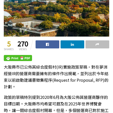
5
270
SHARES
VIEWS
大阪縣市已公佈其綜合度假村(IR)實施政策草稿，對在夢洲
經營IR的營運商需要擁有的條件作出規範，並列出於今年結
束以前啟動建議書徵集程序(Request for Proposal, RFP)的
計劃。
政策的草稿特別提到2020年6月為大阪公佈其營運商夥伴的
目標日期。大阪縣市均希望可趕及在2025年世界博覽會
時，讓一間綜合度假村開幕。但是，多個營運商已對於施工