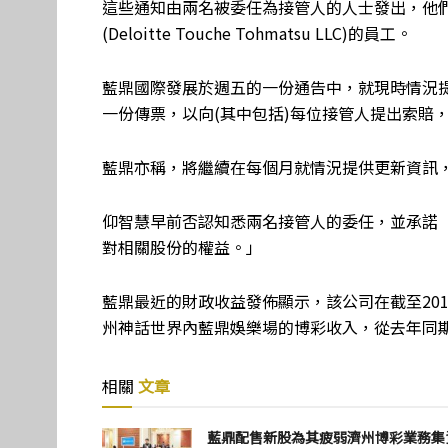
這些通知由兩名被委任為接管人的人士發出，他
(Deloitte Touche Tohmatsu LLC)的員工。
藍鼎國際發展於週五的一份通告中，就現時情況提
一份傳票，以向(其中包括)每位接管人提出索賠
藍鼎亦稱，將繼續在每個月就情況提供更新資訊
仰智慧早前否認知悉兩名接管人的委任，並承諾
對相關股份的權益。」
藍鼎最近的財政收益發佈顯示，該公司在截至2019
州神話世界內藍鼎娛樂場的博彩收入，從去年同期的
相關
文章
藍鼎配售新股為其疲弱濟州博彩業務集