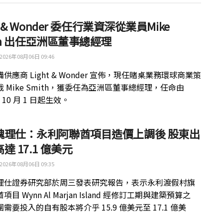
ht & Wonder 委任行業資深從業員Mike
th 出任亞洲區董事總經理
2026年08月06日 09:46
供應商 Light & Wonder 宣佈，現任賭桌業務環球商業策
 Mike Smith，獲委任為亞洲區董事總經理，任命由
年 10 月 1 日起生效。
魏理仕：永利阿聯酋項目造價上調後 股東出
達 17.1 億美元
2026年08月06日 09:35
理仕證券研究部於周三發表研究報告，表示永利渡假村旗
目 Wynn Al Marjan Island 經修訂工期與建築預算之
需要投入的自有股本將介乎 15.9 億美元至 17.1 億美