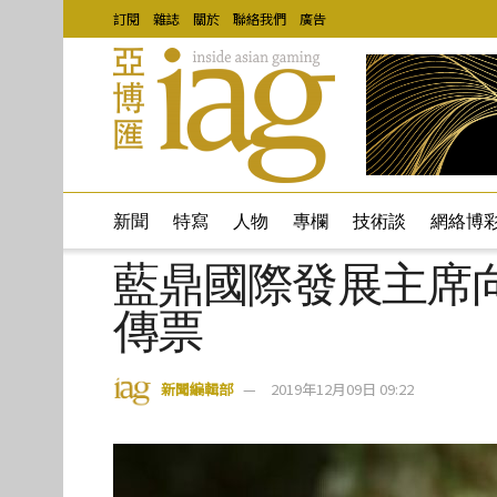
訂閱
雜誌
關於
聯絡我們
廣告
新聞
特寫
人物
專欄
技術談
網絡博
藍鼎國際發展主席
傳票
新聞編輯部
2019年12月09日 09:22