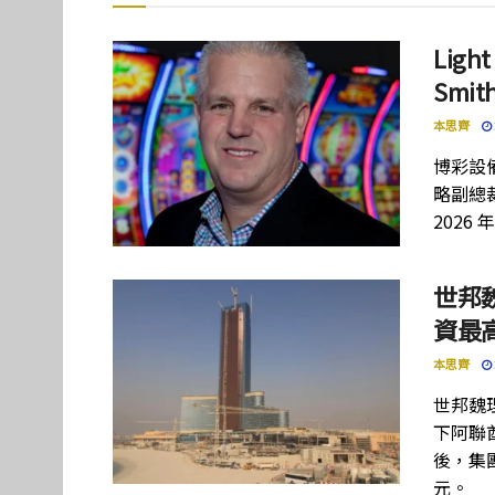
Lig
Smi
本思齊
博彩設備
略副總裁
2026 
世邦
資最高
本思齊
世邦魏
下阿聯酋項
後，集團
元。