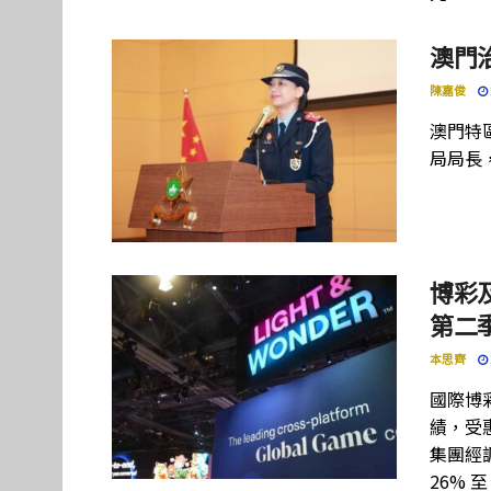
澳門
陳嘉俊
澳門特
局局長
博彩及
第二季
本思齊
國際博彩設
績，受惠
集團經調
26% 至