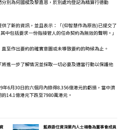
們分別為何國樑及黎嘉恩，於別處均登記為精算行德勤
供了新的資訊，並且表示：「(仰智慧作為原告)已提交了
，其中包括要求一份指接管人的任命契約為無效的聲明。」
，直至作出要約的確實意圖或未導致要約的時候為止。
「將進一步了解情況並採取一切必要及適當行動以保護他
年6月30日的六個月內錄得8.356億港元的虧損，當中濟
14.1億港元下跌至7980萬港元。
資
藍鼎委任資深業內人士楊魯為董事會成員