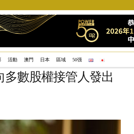
彩
活動
澳門
日本
區域
50强
向多數股權接管人發出