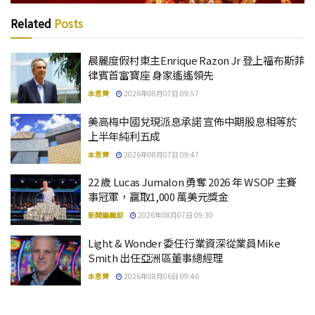
Related
Posts
晨麗度假村東主Enrique Razon Jr 登上福布斯菲
律賓首富寶座 身家遙遙領先
本思齊
2026年08月07日 09:57
美高梅中國兌現派息承諾 宣佈中期股息相等於
上半年純利五成
本思齊
2026年08月07日 09:47
22 歲 Lucas Jumalon 勇奪 2026 年 WSOP 主賽
事冠軍，贏取1,000 萬美元獎金
新聞編輯部
2026年08月07日 09:30
Light & Wonder 委任行業資深從業員Mike
Smith 出任亞洲區董事總經理
本思齊
2026年08月06日 09:46