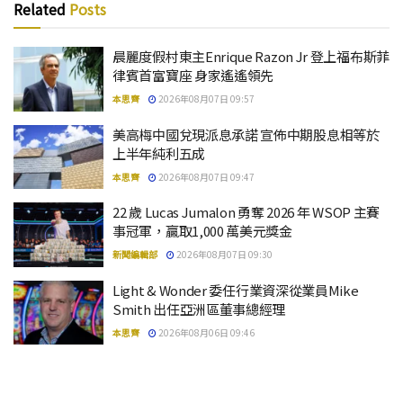
Related
Posts
晨麗度假村東主Enrique Razon Jr 登上福布斯菲
律賓首富寶座 身家遙遙領先
本思齊
2026年08月07日 09:57
美高梅中國兌現派息承諾 宣佈中期股息相等於
上半年純利五成
本思齊
2026年08月07日 09:47
22 歲 Lucas Jumalon 勇奪 2026 年 WSOP 主賽
事冠軍，贏取1,000 萬美元獎金
新聞編輯部
2026年08月07日 09:30
Light & Wonder 委任行業資深從業員Mike
Smith 出任亞洲區董事總經理
本思齊
2026年08月06日 09:46