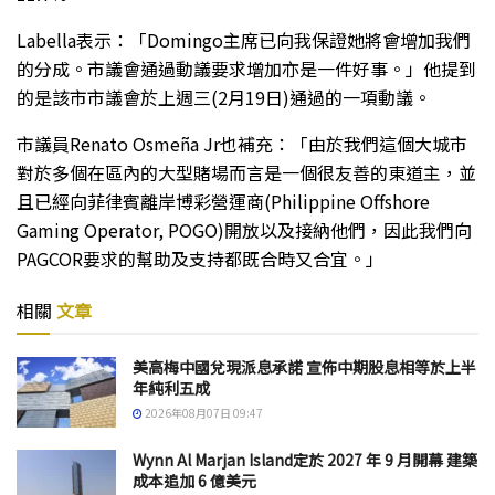
Labella表示：「Domingo主席已向我保證她將會增加我們
的分成。市議會通過動議要求增加亦是一件好事。」他提到
的是該市市議會於上週三(2月19日)通過的一項動議。
市議員Renato Osmeña Jr也補充：「由於我們這個大城市
對於多個在區內的大型賭場而言是一個很友善的東道主，並
且已經向菲律賓離岸博彩營運商(Philippine Offshore
Gaming Operator, POGO)開放以及接納他們，因此我們向
PAGCOR要求的幫助及支持都既合時又合宜。」
相關
文章
美高梅中國兌現派息承諾 宣佈中期股息相等於上半
年純利五成
2026年08月07日 09:47
Wynn Al Marjan Island定於 2027 年 9 月開幕 建築
成本追加 6 億美元