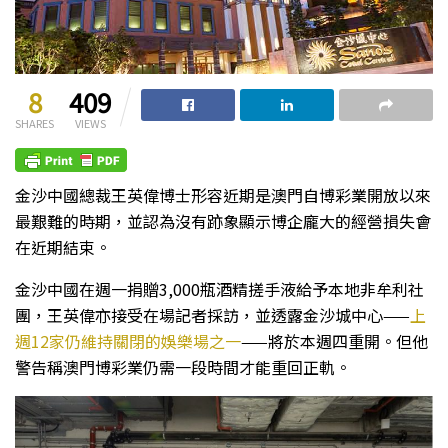
8
409
SHARES
VIEWS
金沙中國總裁王英偉博士形容近期是澳門自博彩業開放以來
最艱難的時期，並認為沒有跡象顯示博企龐大的經營損失會
在近期結束。
金沙中國在週一捐贈3,000瓶酒精搓手液給予本地非牟利社
團，王英偉亦接受在場記者採訪，並透露金沙城中心——
上
週12家仍維持關閉的娛樂場之一
——將於本週四重開。但他
警告稱澳門博彩業仍需一段時間才能重回正軌。