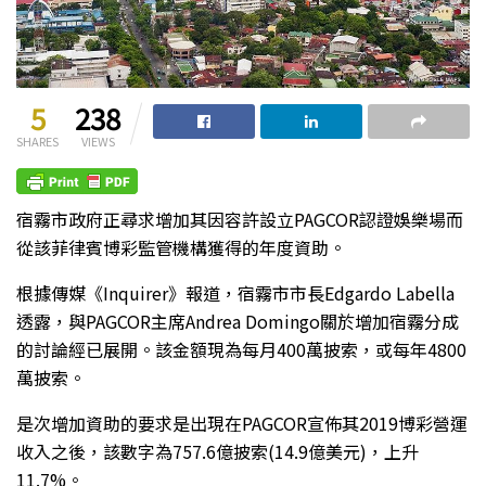
5
238
SHARES
VIEWS
宿霧市政府正尋求增加其因容許設立PAGCOR認證娛樂場而
從該菲律賓博彩監管機構獲得的年度資助。
根據傳媒《Inquirer》報道，宿霧市市長Edgardo Labella
透露，與PAGCOR主席Andrea Domingo關於增加宿霧分成
的討論經已展開。該金額現為每月400萬披索，或每年4800
萬披索。
是次增加資助的要求是出現在PAGCOR宣佈其2019博彩營運
收入之後，該數字為757.6億披索(14.9億美元)，上升
11.7%。