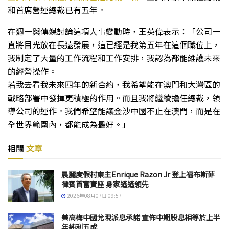
和首席營運總裁已有五年。
在週一與傳媒討論這項人事變動時，王英偉表示：「公司一
直將目光放在長遠發展，這已經是我第五年在這個職位上，
我制定了大量的工作流程和工作安排，我認為都能維護未來
的經營操作。
若我去看我未來四年的新合約，我希望能在澳門和大灣區的
戰略部署中發揮更積極的作用。而且我將繼續擔任總裁，領
導公司的運作。我們希望能讓金沙中國不止在澳門，而是在
全世界範圍內，都能成為最好。」
相關
文章
晨麗度假村東主Enrique Razon Jr 登上福布斯菲
律賓首富寶座 身家遙遙領先
2026年08月07日 09:57
美高梅中國兌現派息承諾 宣佈中期股息相等於上半
年純利五成