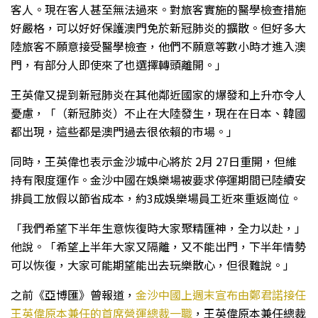
客人。現在客人甚至無法過來。對旅客實施的醫學檢查措施
好嚴格，可以好好保護澳門免於新冠肺炎的擴散。但好多大
陸旅客不願意接受醫學檢查，他們不願意等數小時才進入澳
門，有部分人即使來了也選擇轉頭離開。」
王英偉又提到新冠肺炎在其他鄰近國家的爆發和上升亦令人
憂慮，「（新冠肺炎）不止在大陸發生，現在在日本、韓國
都出現，這些都是澳門過去很依賴的市場。」
同時，王英偉也表示金沙城中心將於 2月 27日重開，但維
持有限度運作。金沙中國在娛樂場被要求停運期間已陸續安
排員工放假以節省成本，約3成娛樂場員工近來重返崗位。
「我們希望下半年生意恢復時大家聚精匯神，全力以赴，」
他說。「希望上半年大家又隔離，又不能出門，下半年情勢
可以恢復，大家可能期望能出去玩樂散心，但很難說。」
之前《亞博匯》曾報道，
金沙中國上週末宣布由鄭君諾接任
王英偉原本兼任的首席營運總裁一職
，王英偉原本兼任總裁