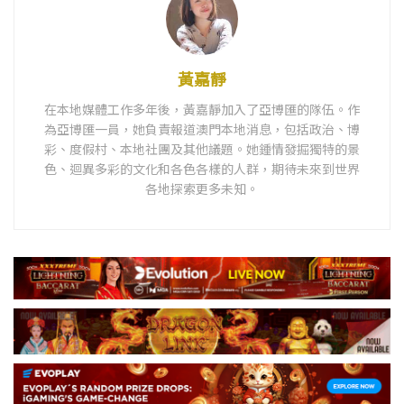
黃嘉靜
在本地媒體工作多年後，黃嘉靜加入了亞博匯的隊伍。作
為亞博匯一員，她負責報道澳門本地消息，包括政治、博
彩、度假村、本地社團及其他議題。她鍾情發掘獨特的景
色、迴異多彩的文化和各色各樣的人群，期待未來到世界
各地探索更多未知。