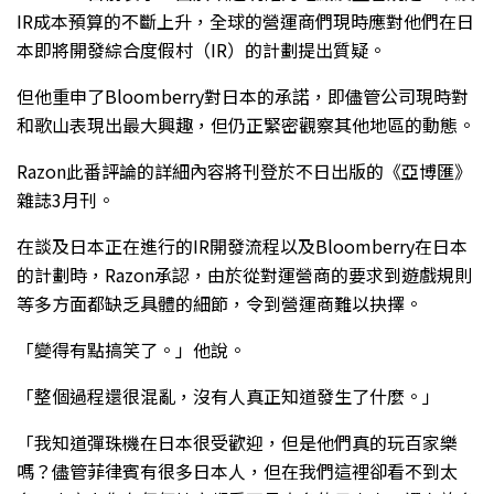
IR成本預算的不斷上升，全球的營運商們現時應對他們在日
本即將開發綜合度假村（IR）的計劃提出質疑。
但他重申了Bloomberry對日本的承諾，即儘管公司現時對
和歌山表現出最大興趣，但仍正緊密觀察其他地區的動態。
Razon此番評論的詳細內容將刊登於不日出版的《亞博匯》
雜誌3月刊。
在談及日本正在進行的IR開發流程以及Bloomberry在日本
的計劃時，Razon承認，由於從對運營商的要求到遊戲規則
等多方面都缺乏具體的細節，令到營運商難以抉擇。
「變得有點搞笑了。」他說。
「整個過程還很混亂，沒有人真正知道發生了什麼。」
「我知道彈珠機在日本很受歡迎，但是他們真的玩百家樂
嗎？儘管菲律賓有很多日本人，但在我們這裡卻看不到太