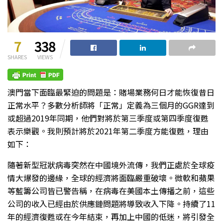
7
338
SHARES
VIEWS
澳門當下面臨最緊迫的問題是：賭場業務何日才能恢復昔日
正常水平？多數分析師將「正常」定義為三個月的GGR達到
或超過2019年同期，他們對將於第三季度或第四季度復甦
表示樂觀。我則預計將於2021年第二季度方能復甦，理由
如下：
隨著新型冠狀病毒突然在中國境外流傳，我們正處於全球疫
情大爆發的邊緣，全球的經濟將面臨嚴重破壞。微軟和蘋果
等藍籌公司皆已警告稱，在病毒在美國本土傳播之前，這些
公司的收入已經由於供應鏈問題將導致收入下降。持續了11
年的經濟復甦或在今年結束，再加上中國的低迷，將引發全