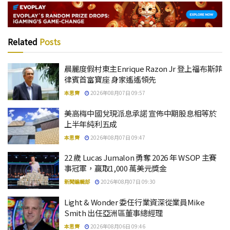
Related
Posts
晨麗度假村東主Enrique Razon Jr 登上福布斯菲
律賓首富寶座 身家遙遙領先
本思齊
2026年08月07日 09:57
美高梅中國兌現派息承諾 宣佈中期股息相等於
上半年純利五成
本思齊
2026年08月07日 09:47
22 歲 Lucas Jumalon 勇奪 2026 年 WSOP 主賽
事冠軍，贏取1,000 萬美元獎金
新聞編輯部
2026年08月07日 09:30
Light & Wonder 委任行業資深從業員Mike
Smith 出任亞洲區董事總經理
本思齊
2026年08月06日 09:46