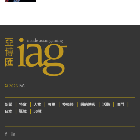
© 2026
IAG
新聞
特寫
人物
專欄
技術談
網絡博彩
活動
澳門
日本
區域
50强