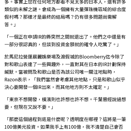
多。事實上您在任何地方都看不見太多的日本人，還有許多
類似的未解之謎。會成為一個擁有大量彈珠機區域的綜合度
假村嗎？那樣才是最終的結局嗎？仍有很多問題尚需解
答。」
「一個正在申請IR的縣突然之間就退出了。他們之中還是有
一部分很認真的，但談到投資金額就的確令人吃驚了。」
於馬尼拉營運晨麗娛樂場及渡假城的Bloomberry迄今除了
對和歌山表達了一些興趣外，一直對其在日本的IR計劃保持
緘默。當被問及和歌山是否為該公司唯一關注地點時，
Razon表示，「我們當然會考慮其他地點，只是和歌山似乎
決心要開發一個IR出來，而其他地方則不太確定。」
「東京不想開發，橫濱則也許想也許不想。千葉曾經說過想
要，但現在又說不要。」
「那麼這個過程到底是什麼呢？透明度在哪裡？這將是一筆
100億美元投資。如果我手上有100億，我不清楚自己會否