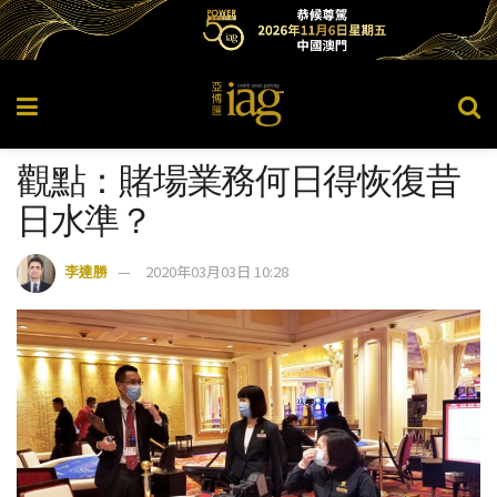
觀點：賭場業務何日得恢復昔
日水準？
李達勝
2020年03月03日 10:28