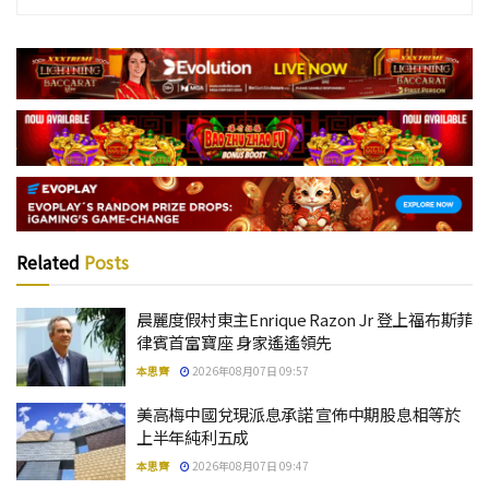
Related
Posts
晨麗度假村東主Enrique Razon Jr 登上福布斯菲
律賓首富寶座 身家遙遙領先
本思齊
2026年08月07日 09:57
美高梅中國兌現派息承諾 宣佈中期股息相等於
上半年純利五成
本思齊
2026年08月07日 09:47