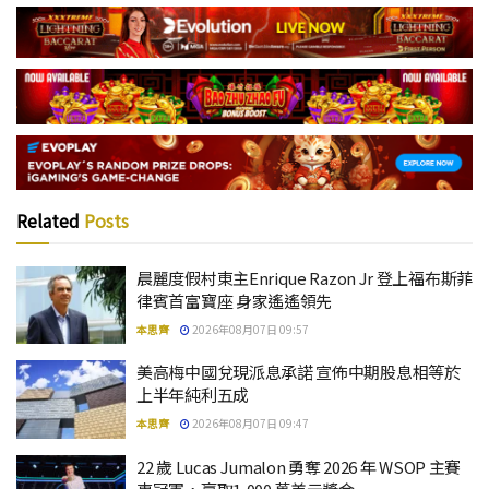
Related
Posts
晨麗度假村東主Enrique Razon Jr 登上福布斯菲
律賓首富寶座 身家遙遙領先
本思齊
2026年08月07日 09:57
美高梅中國兌現派息承諾 宣佈中期股息相等於
上半年純利五成
本思齊
2026年08月07日 09:47
22 歲 Lucas Jumalon 勇奪 2026 年 WSOP 主賽