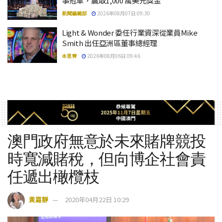
事冠軍，贏取1,000 萬美元獎金
新聞編輯部
2026年08月07日 09:30
Light & Wonder 委任行業資深從業員Mike
Smith 出任亞洲區董事總經理
本思齊
2026年08月06日 09:46
澳門政府無意於未來賭牌競投
時寬減賭稅，但向博企社會責
任遞出橄欖枝
黃嘉靜
2020年04月22日 10:29