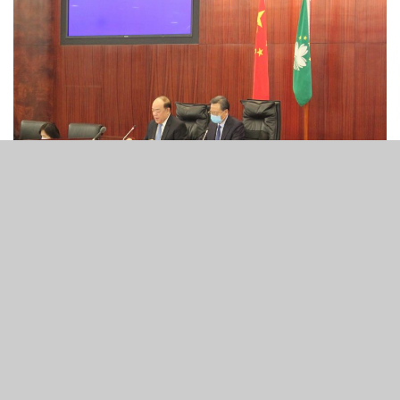
7
374
SHARES
VIEWS
澳門行政長官賀一誠在週二強調，不會於2022年賭牌重新
競投的博彩法修訂中，減少收取博彩稅。
在發表首份施政報告次日，賀一誠週二列席立法會回答議員
對於施政報告的提問。