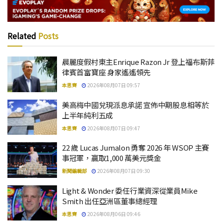
Related
Posts
晨麗度假村東主Enrique Razon Jr 登上福布斯菲
律賓首富寶座 身家遙遙領先
本思齊
2026年08月07日 09:57
美高梅中國兌現派息承諾 宣佈中期股息相等於
上半年純利五成
本思齊
2026年08月07日 09:47
22 歲 Lucas Jumalon 勇奪 2026 年 WSOP 主賽
事冠軍，贏取1,000 萬美元獎金
新聞編輯部
2026年08月07日 09:30
Light & Wonder 委任行業資深從業員Mike
Smith 出任亞洲區董事總經理
本思齊
2026年08月06日 09:46