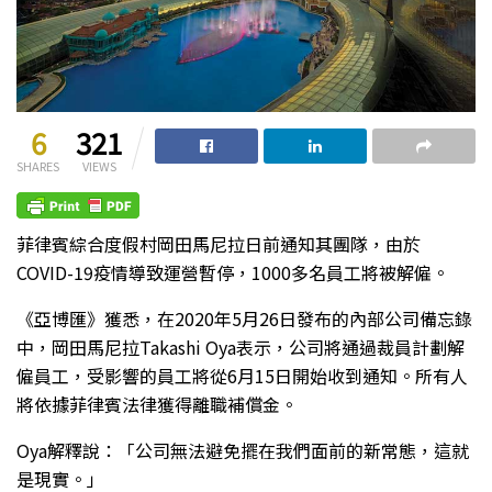
6
321
SHARES
VIEWS
菲律賓綜合度假村岡田馬尼拉日前通知其團隊，由於
COVID-19疫情導致運營暫停，1000多名員工將被解僱。
《亞博匯》獲悉，在2020年5月26日發布的內部公司備忘錄
中，岡田馬尼拉Takashi Oya表示，公司將通過裁員計劃解
僱員工，受影響的員工將從6月15日開始收到通知。所有人
將依據菲律賓法律獲得離職補償金。
Oya解釋說：「公司無法避免擺在我們面前的新常態，這就
是現實。」