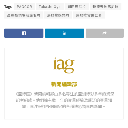
Tags:
PAGCOR
Takashi Oya
岡田馬尼拉
新濠天地馬尼拉
晨麗娛樂場及渡假城
馬尼拉娛樂城
馬尼拉雲頂世界
新聞編輯部
《亞博匯》新聞編輯部由多名專注於亞洲博彩多年的資深
記者組成。他們擁有數十年的從業經驗及廣泛的專業知
識，專注報道多個國家的各種博彩類專題新聞。