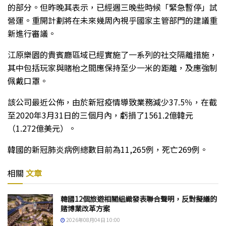
的部分。但昨晚其表示，已經週三晚些時候「緊急暫停」試
營運。重開計劃將在未來幾周內視乎國家主管部門的建議重
新進行審議。
江原樂園的貴賓廳區域已經實施了一系列的社交隔離措施，
其中包括玩家與賭枱之間應保持至少一米的距離，及應強制
佩戴口罩。
該公司最近公佈，由於新冠疫情導致業務減少37.5％，在截
至2020年3月31日的三個月內，虧損了1561.2億韓元
（1.272億美元）。
韓國的新冠肺炎病例總數目前為11,265例，死亡269例。
相關
文章
韓國12個旅遊相關組織發表聯合聲明，反對擬議的
賭博業改革方案
2026年08月04日 10:00