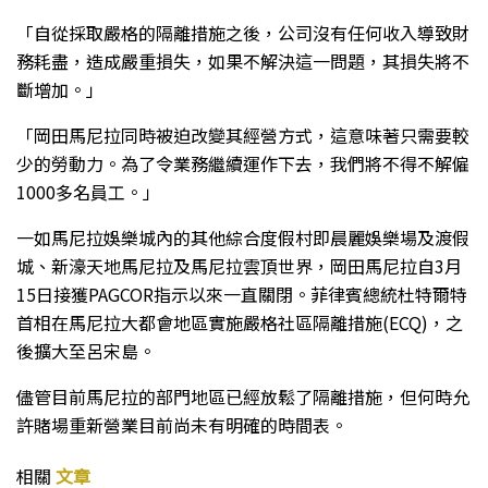
「自從採取嚴格的隔離措施之後，公司沒有任何收入導致財
務耗盡，造成嚴重損失，如果不解決這一問題，其損失將不
斷增加。」
「岡田馬尼拉同時被迫改變其經營方式，這意味著只需要較
少的勞動力。為了令業務繼續運作下去，我們將不得不解僱
1000多名員工。」
一如馬尼拉娛樂城內的其他綜合度假村即晨麗娛樂場及渡假
城、新濠天地馬尼拉及馬尼拉雲頂世界，岡田馬尼拉自3月
15日接獲PAGCOR指示以來一直關閉。菲律賓總統杜特爾特
首相在馬尼拉大都會地區實施嚴格社區隔離措施(ECQ)，之
後擴大至呂宋島。
儘管目前馬尼拉的部門地區已經放鬆了隔離措施，但何時允
許賭場重新營業目前尚未有明確的時間表。
相關
文章