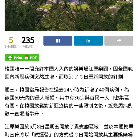
5
235
SHARES
VIEWS
韓國唯一一間允許本國人入內的娛樂場江原樂園，因全國範
圍內新冠病例突然激增，而取消了今日重新開放的計劃。
週三，韓國當局報告在過去24小時內新增了40例病例，為
該國50天內的最大增幅。其中有36宗與首爾一人口密集區
有關。在韓國放鬆對新冠疫情的一些限制之後，近幾周病例
數一直逐漸攀升。
江原樂園於5月8日星期五開放了貴賓廳區域。並於本週較早
時宣佈將以「試運營」的方式從今日開始開放其主要娛樂場