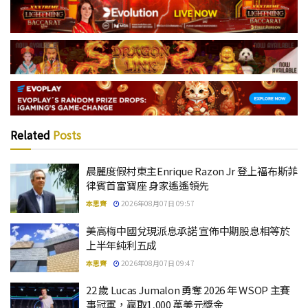
Related
Posts
晨麗度假村東主Enrique Razon Jr 登上福布斯菲
律賓首富寶座 身家遙遙領先
本思齊
2026年08月07日 09:57
美高梅中國兌現派息承諾 宣佈中期股息相等於
上半年純利五成
本思齊
2026年08月07日 09:47
22 歲 Lucas Jumalon 勇奪 2026 年 WSOP 主賽
事冠軍，贏取1,000 萬美元獎金