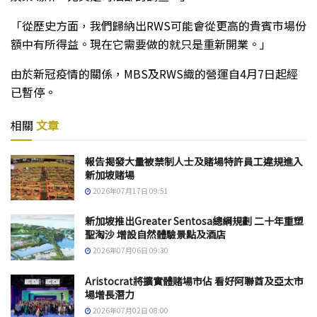
「從歷史方面，我們歸納出RWS可能會從更高的貴賓市場份
額中有所得益。現在它需要做的就只是重新開業。」
由於新冠疫情的關係，MBS及RWS織的營運自4月7日起經
已暫停。
相關
文章
報告揭發大量被禁制人士及賭場特許員工違規進入
新加坡賭場
2026年07月17日 09:51
新加坡推出Greater Sentosa總綱規劃 二十年重塑
聖淘沙 增設自然體驗景點及酒店
2026年07月06日 09:30
Aristocrat將擴實體賭場市佔 看好阿聯酋及亞太市
場增長潛力
2026年07月02日 08:00