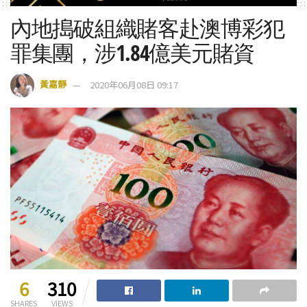
內地搗破組織賭客赴澳博彩犯
罪集團，涉1.84億美元賭資
黃嘉靜
2020年06月08日 09:17
6
310
SHARES
VIEWS