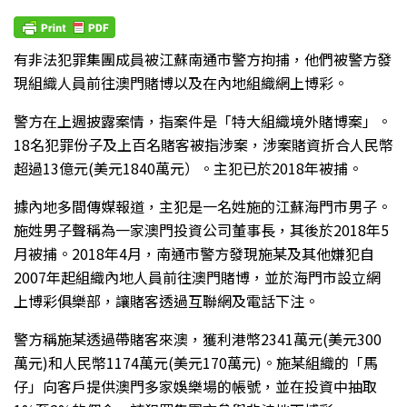
有非法犯罪集團成員被江蘇南通市警方拘捕，他們被警方發
現組織人員前往澳門賭博以及在內地組織網上博彩。
警方在上週披露案情，指案件是「特大組織境外賭博案」。
18名犯罪份子及上百名賭客被指涉案，涉案賭資折合人民幣
超過13億元(美元1840萬元）。主犯已於2018年被捕。
據內地多間傳媒報道，主犯是一名姓施的江蘇海門市男子。
施姓男子聲稱為一家澳門投資公司董事長，其後於2018年5
月被捕。2018年4月，南通市警方發現施某及其他嫌犯自
2007年起組織內地人員前往澳門賭博，並於海門市設立網
上博彩俱樂部，讓賭客透過互聯網及電話下注。
警方稱施某透過帶賭客來澳，獲利港幣2341萬元(美元300
萬元)和人民幣1174萬元(美元170萬元)。施某組織的「馬
仔」向客戶提供澳門多家娛樂場的帳號，並在投資中抽取