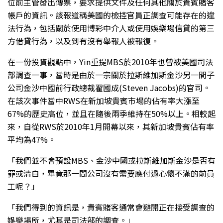
位前主管發出傳票，要求提供文件及任何其他關於貴賓賭客
帳戶的資訊。該報道稱美國的檢控官員正調查可能存在的違
法行為，包括關於使用博彩中介人或使用娛樂場信貸的第三
方借貸行為，以及到有沒有舉報人被報復。
在一份投資觀點中，Yin重提MBS於2010年也曾被美國司法
部調查一事，當時是由於一宗關於拉斯維加斯金沙另一間子
公司金沙中國前行政總裁翟國成(Steven Jacobs)的官司。
在該次事件當中RWS在新加坡貴賓市場的佔有率大漲至
67%的歷史高位，並且在隨後兩季維持在50%以上。相較起
來，自從RWS於2010年1月開幕以來，其新加坡貴賓佔有率
平均為47%。
「我們並不會預設MBS、金沙中國或拉斯維加斯金沙是否有
罪或清白，畢竟那一間公司沒有需要應付過心懷不滿的前員
工呢？」
「我們得到的資訊是，貴賓賭客通常會避開正在接受調查的
娛樂場所，尤其是司法部的調查。」