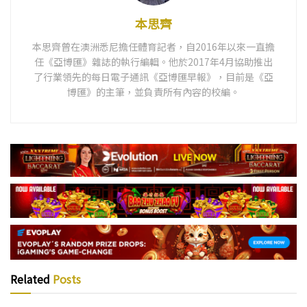
本思齊
本思齊曾在澳洲悉尼擔任體育記者，自2016年以來一直擔
任《亞博匯》雜誌的執行編輯。他於2017年4月協助推出
了行業領先的每日電子通訊《亞博匯早報》，目前是《亞
博匯》的主筆，並負責所有內容的校編。
Related
Posts