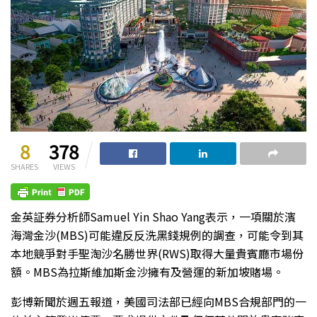
8
378
SHARES
VIEWS
金英証券分析師Samuel Yin Shao Yang表示，一項關於濱
海灣金沙(MBS)可能違反反洗黑錢規例的調查，可能令到其
本地競爭對手聖淘沙名勝世界(RWS)取得大量貴賓廳市場份
額。MBS為拉斯維加斯金沙擁有及營運的新加坡賭場。
彭博新聞於週五報道，美國司法部已經向MBS合規部門的一