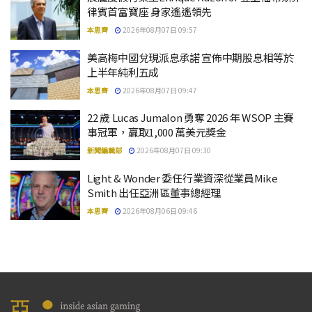
律賓首富寶座 身家遙遙領先
本思齊
2026年08月07日 09:57
美高梅中國兌現派息承諾 宣佈中期股息相等於
上半年純利五成
本思齊
2026年08月07日 09:47
22 歲 Lucas Jumalon 勇奪 2026 年 WSOP 主賽
事冠軍，贏取1,000 萬美元獎金
新聞編輯部
2026年08月07日 09:30
Light & Wonder 委任行業資深從業員Mike
Smith 出任亞洲區董事總經理
本思齊
2026年08月06日 09:46