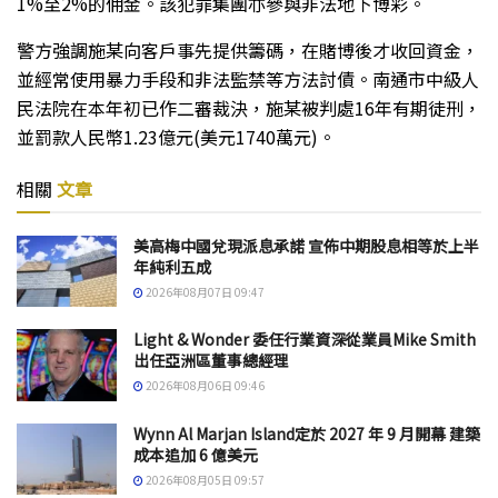
1%至2%的佣金。該犯罪集團亦參與非法地下博彩。
警方強調施某向客戶事先提供籌碼，在賭博後才收回資金，
並經常使用暴力手段和非法監禁等方法討債。南通市中級人
民法院在本年初已作二審裁決，施某被判處16年有期徒刑，
並罰款人民幣1.23億元(美元1740萬元)。
相關
文章
美高梅中國兌現派息承諾 宣佈中期股息相等於上半
年純利五成
2026年08月07日 09:47
Light & Wonder 委任行業資深從業員Mike Smith
出任亞洲區董事總經理
2026年08月06日 09:46
Wynn Al Marjan Island定於 2027 年 9 月開幕 建築
成本追加 6 億美元
2026年08月05日 09:57