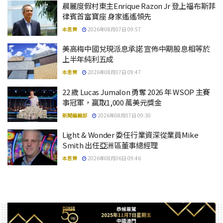
晨麗度假村東主Enrique Razon Jr 登上福布斯菲
律賓首富寶座 身家遙遙領先
本思齊
2026年08月07日 09:57
美高梅中國兌現派息承諾 宣佈中期股息相等於
上半年純利五成
本思齊
2026年08月07日 09:47
22 歲 Lucas Jumalon 勇奪 2026 年 WSOP 主賽
事冠軍，贏取1,000 萬美元獎金
新聞編輯部
2026年08月07日 09:30
Light & Wonder 委任行業資深從業員Mike
Smith 出任亞洲區董事總經理
本思齊
2026年08月06日 09:46