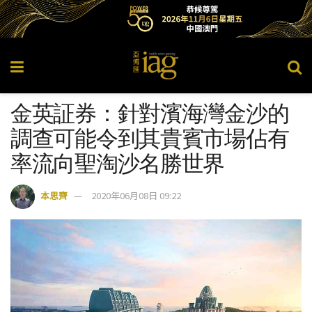
金英証券：針對濱海灣金沙的
調查可能令到其貴賓市場佔有
率流向聖淘沙名勝世界
本思齊
2020年06月08日 09:22