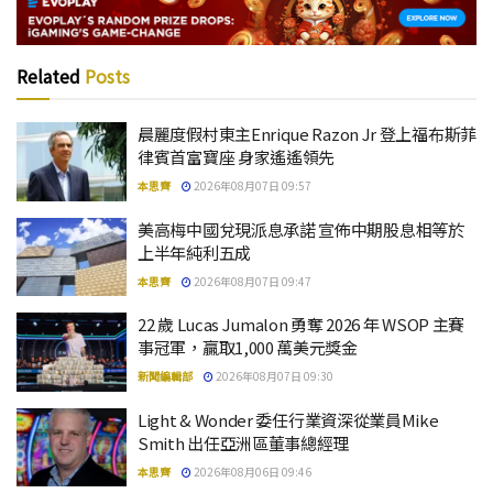
Related
Posts
晨麗度假村東主Enrique Razon Jr 登上福布斯菲
律賓首富寶座 身家遙遙領先
本思齊
2026年08月07日 09:57
美高梅中國兌現派息承諾 宣佈中期股息相等於
上半年純利五成
本思齊
2026年08月07日 09:47
22 歲 Lucas Jumalon 勇奪 2026 年 WSOP 主賽
事冠軍，贏取1,000 萬美元獎金
新聞編輯部
2026年08月07日 09:30
Light & Wonder 委任行業資深從業員Mike
Smith 出任亞洲區董事總經理
本思齊
2026年08月06日 09:46