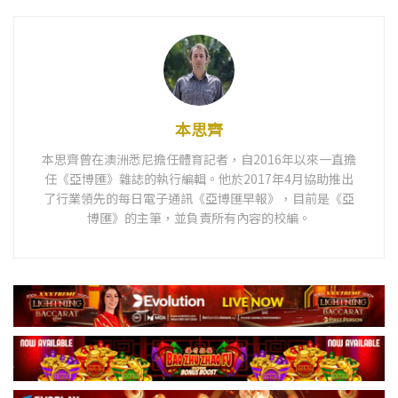
本思齊
本思齊曾在澳洲悉尼擔任體育記者，自2016年以來一直擔
任《亞博匯》雜誌的執行編輯。他於2017年4月協助推出
了行業領先的每日電子通訊《亞博匯早報》，目前是《亞
博匯》的主筆，並負責所有內容的校編。