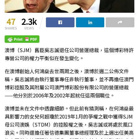
47
2.3k
SHARES
VIEWS
澳博（SJM）舊臣吳志誠退任公司營運總裁，這個博彩特許
專營公司的權力平衡似在發生變化。
在澳博創始人何鴻燊去世兩周之後，澳博於週二公佈文件
稱，吳志誠將由執行董事專任非執行董事，並不再擔任澳門
博彩控股及其附屬公司澳門博彩股份有限公司的營運總裁
——他分別於2006年及2002年起就任這兩個職位。
澳博並未在文件中透露細節。但此前有猜測稱，在何鴻燊最
具影響力的女兒何超瓊於2019年1月的爭權之戰中獲得SJM
母公司澳娛（STDM）的控股權之後，吳志誠或將處於風口
浪尖。同時還擔任著信德集團董事總經理及於上週出任美高