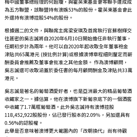
梅中國董事總經理的何超瓊，與霍英東基金會等聯手達成成
為五方聯盟，該聯盟持有澳娛53%的股份。霍英東基金會此
外還持有澳博控股54%的股份。
根據週二的文件，與聯席主席梁安琪及首席執行官蘇樹輝交
往甚密的吳志誠將自2020年6月10日開始擔任非執行董事，
任期初步計為兩年。他可以自2020年起收取全年董事袍金
津貼共65萬港元 (按比例計算)或根據澳博章程細則釐定而薪
酬委員會推薦及董事會批准之其他金額。 作為澳博顧問，
吳志誠還可收取涵蓋於委任書的每月顧問酬金及津貼共33萬
港元。
吳志誠是著名的葡萄酒愛好者，也是亞洲最大的精品葡萄酒
收藏家之一。據估算，他在澳博旗下新葡京底下的一個酒窖
中收藏了1.7萬瓶葡萄酒。此外吳志誠持有澳博控股
118,452,922股股份，佔已發行股本的2.09％，另加還具有
0.56%的認股權。
此舉是否意味著澳博更大範圍內的「改朝換代」尚有待觀