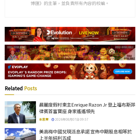
博匯》的主筆，並負責所有內容的校編。
Related
Posts
晨麗度假村東主Enrique Razon Jr 登上福布斯菲
律賓首富寶座 身家遙遙領先
本思齊
2026年08月07日 09:57
美高梅中國兌現派息承諾 宣佈中期股息相等於
上半年純利五成