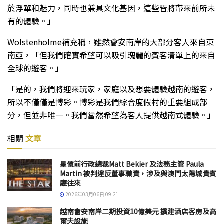
於浮華和魅力，同時也兼具文化基因，這些皆將帶來前所未
有的體驗。」
Wolstenholme補充稱，雖然會安南岸的大部分客人來自東
南亞，「但我們確實希望可以吸引瑰麗的賓客清單上的來自
全球的遊客。」
「是的，我們將迎來玩家，家庭以及想要體驗越南的遊客，
所以不僅僅是博彩。博彩是我們綜合度假村的重要組成部
分，但並非唯一。我們當然希望為客人提供越南式體驗。」
相關
文章
星億前行政總裁Matt Bekier 及法務主管 Paula
Martin 被判違反董事職責，涉及與澳門太陽城貴賓
廳往來
2026年03月06日 09:21
越南會安南岸二期投資10億美元 擴建酒店客房及高
爾夫設施