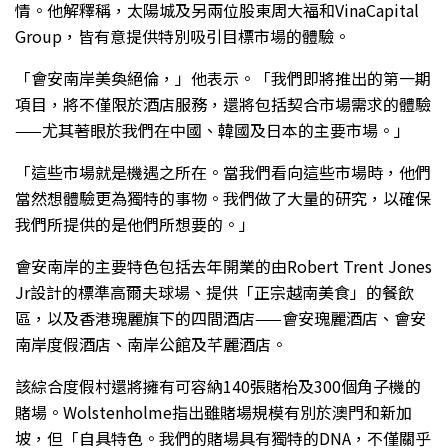
情。他解釋稱，太陽城及另兩位股東周大福和VinaCapital
Group，皆有意提供特別吸引目標市場的體驗。
「會安南岸美奐絕倫，」他表示。「我們即將推出的第一期
項目，將不僅限於酒店服務，還將包括契合市場需求的體驗
——尤其著眼於我們在中國、韓國及日本的主要市場。」
「這些市場就是機遇之所在。當我們看向這些市場時，他們
當然想體驗更為獨特的事物。我們做了大量的研究，以確保
我們所提供的是他們所想要的。」
會安南岸的主要特色包括去年開業的由Robert Trent Jones
Jr設計的標準高爾夫球場、提供「正宗越南美食」的餐飲
區，以及香港瑰麗旗下的四間酒店——會安瑰麗酒店、會安
南岸度假酒店、南岸公館及芊麗酒店。
該綜合度假村還將擁有可容納140張賭枱及300個角子機的
賭場。Wolstenholme指出雖賭場規模有別於澳門和新加
坡，但「自具特色。我們的賭場具有獨特的DNA，不僅關乎