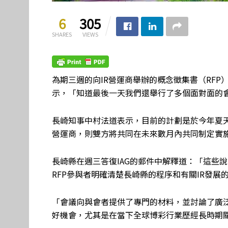
6
305
SHARES
VIEWS
為期三週的向IR營運商舉辦的概念徵集書（RF
示，「知道最後一天我們還舉行了多個面對面的
長崎知事中村法道表示，目前的計劃是於今年夏天
營運商，則雙方將共同在未來數月內共同制定實施
長崎縣在週三答復IAG的郵件中解釋道：「這些
RFP參與者明確清楚長崎縣的程序和有關IR發展
「會議向與會者提供了專門的材料，並討論了廣
好機會，尤其是在當下全球博彩行業歷經長時期