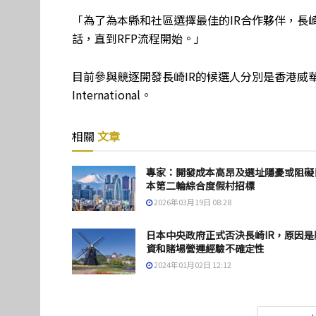
「為了為本縣和社區選擇最佳的IR合作夥伴，長
話，直到RFP流程開始。」
目前參與競逐開發長崎IR的候選人分別是香港威華達控股、日本
International。
相關
文章
專家：開發成本高昂及選址隱憂或阻礙
本第二輪綜合度假村招標
2026年03月19日 08:28
日本中央政府正式否決長崎IR，原因是
資和賭場營運經驗不確定性
2024年01月02日 12:12