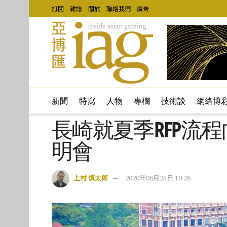
訂閱
雜誌
關於
聯絡我們
廣告
新聞
特寫
人物
專欄
技術談
網絡博
長崎就夏季RFP流
明會
上村 慎太郎
2020年06月25日 10:26