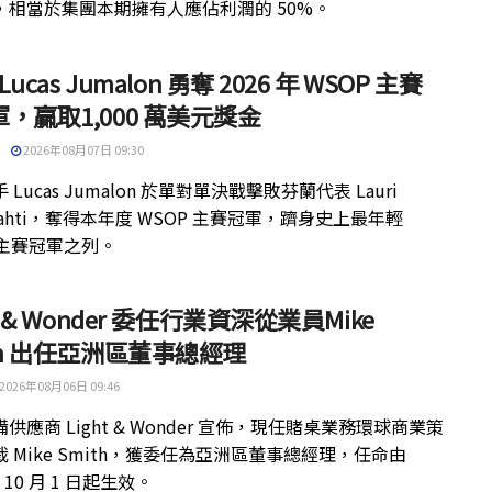
，相當於集團本期擁有人應佔利潤的 50%。
 Lucas Jumalon 勇奪 2026 年 WSOP 主賽
，贏取1,000 萬美元獎金
2026年08月07日 09:30
 Lucas Jumalon 於單對單決戰擊敗芬蘭代表 Lauri
kilahti，奪得本年度 WSOP 主賽冠軍，躋身史上最年輕
 主賽冠軍之列。
ht & Wonder 委任行業資深從業員Mike
th 出任亞洲區董事總經理
2026年08月06日 09:46
供應商 Light & Wonder 宣佈，現任賭桌業務環球商業策
 Mike Smith，獲委任為亞洲區董事總經理，任命由
年 10 月 1 日起生效。