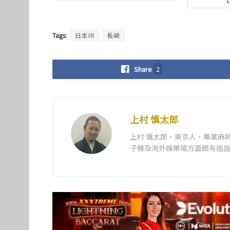
Tags:
日本IR
長崎
Share
2
上村 慎太郎
上村 慎太郎，東京人，專業麻
子機及海外娛樂場方面頗有造