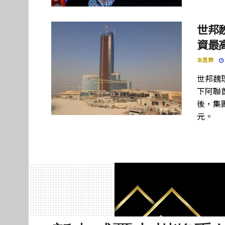
世邦
資最高
本思齊
世邦魏
下阿聯酋項
後，集團
元。