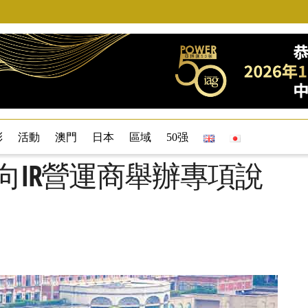
彩
活動
澳門
日本
區域
50强
程向IR營運商舉辦專項說