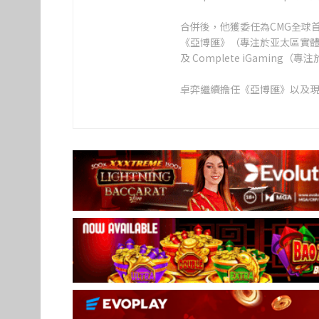
合併後，他獲委任為CMG全球
《亞博匯》（專注於亚太區實體博
及 Complete iGamin
卓弈繼續擔任《亞博匯》以及