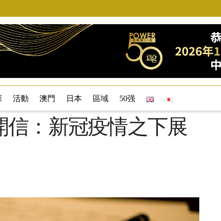
彩
活動
澳門
日本
區域
50强
開信：新冠疫情之下展