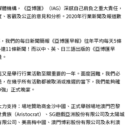
體機構，《亞博匯》（IAG）深感自己肩負之重大責任，
、客觀及公正的意見和分析。2020年行業新聞及報道數
運轉，我們的每日新聞簡報《亞博匯早報》往年平均每天5條
多達11條新聞！而以中、英、日三語出版的《亞博匯早
量。
這又是舉行行業活動至關重要的一年。面度困難，我們必
是，在幾乎所有活動都被取消或推遲的當下，我們能夠確
0強」正式晚宴。
大力支持：場地贊助商金沙中國、正式舉辦場地澳門巴黎
（Aristocrat）、SG遊戲亞洲股份有限公司及太陽城
有限公司、美高梅中國、澳門博彩股份有限公司及永利澳