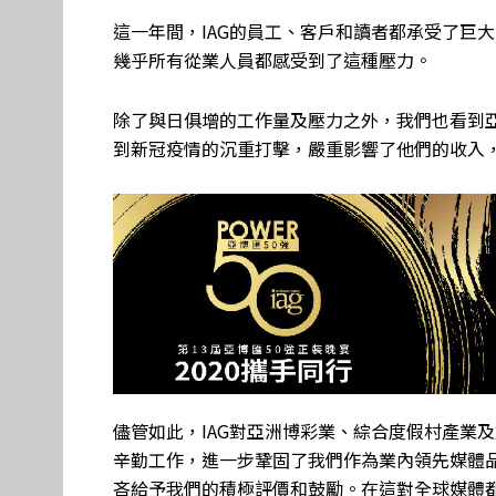
這一年間，IAG的員工、客戶和讀者都承受了巨
幾乎所有從業人員都感受到了這種壓力。
除了與日俱增的工作量及壓力之外，我們也看到
到新冠疫情的沉重打擊，嚴重影響了他們的收入，
儘管如此，IAG對亞洲博彩業、綜合度假村產業
辛勤工作，進一步鞏固了我們作為業內領先媒體
吝給予我們的積極評價和鼓勵。在這對全球媒體都