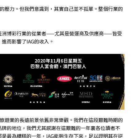
大的壓力。但我們意識到，其實自己並不孤單。整個行業的
亞洲博彩行業的從業者——尤其是營運商及供應商——皆受
進而影響了IAG的收入。
及旅遊業的長遠前景依舊非常樂觀。我們在這段艱難時期的
品牌的地位，我們尤其感謝在這艱難的一年裏各位讀者不
是最為糟糕的一年，IAG能夠生存下來，足以證明其在逆