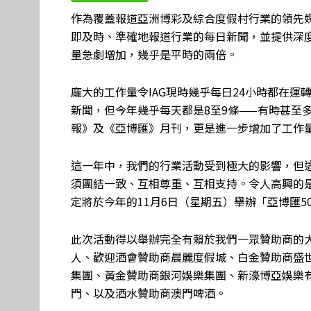
作為覆蓋報道亞洲博彩及綜合度假村行業的領先媒
即及時、準確地報道行業的每日新聞，並提供深度
量急劇增加，幾乎是平時的兩倍。
龐大的工作量令IAG現時幾乎每日24小時都在
新聞，但今年幾乎每天都是8至9條——有時甚至
報》及《亞博匯》月刊，更是進一步增加了工作
這一年中，我們的行業活動受到極大的影響，但
須團結一致、互相尊重、互相支持。令人高興的
定將於今年的11月6日（星期五）舉辦「亞博匯5
此次活動得以舉辦完全有賴於我們一眾贊助商的
人、歡迎酒會贊助商晨麗度假城、白金贊助商盛世貴族
集團、黃金贊助商銀河娛樂集團、新濠博亞娛樂
門、以及酒水贊助商澳門啤酒。