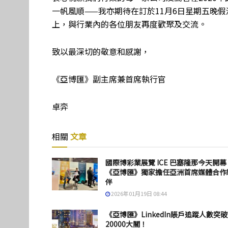
一帆風順——我亦期待在訂於11月6日星期五晚
上，與行業內的各位朋友再度歡聚及交流。
致以最深切的敬意和感謝，
《亞博匯》副主席兼首席執行官
卓弈
相關
文章
國際博彩業展覽 ICE 巴塞隆那今天開幕
《亞博匯》獨家擔任亞洲首席媒體合作
伴
2026年01月19日 08:44
《亞博匯》LinkedIn賬戶追蹤人數突破
20000大關！