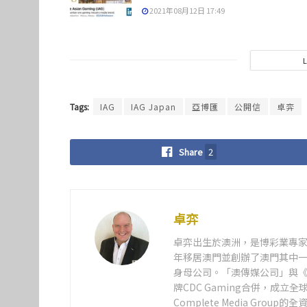
2021年08月12日 17:49
Tags:
IAG
IAG Japan
亞博匯
公開信
卓弈
Share
2
卓弈
卓弈出生於澳洲，是博彩業專家、
年移居澳門並創辦了澳門其中
身母公司。「澳傳媒公司」與《
牌CDC Gaming合併，成立
Complete Media Group