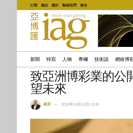
訂閱
雜誌
關於
聯絡我們
廣告
新聞
特寫
人物
專欄
技術談
網絡博
致亞洲博彩業的公
望未來
卓弈
2020年10月13日 10:25