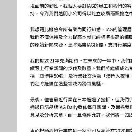
境面前的韌性。我個人要對IAG的員工和我們的
持，令到我們這間小公司得以屹立於風雨飄搖之
我想藉此機會令所有業內同行知悉，IAG的管理
我們不僅保持及全力提高本就已經標準很高的編
的原始新聞來源，更將竭盡IAG所能，支持行業
我們對2021年充滿期待。在未來的一年中，我
續跟上行業新聞的步伐及數量。我們將繼續成為
括「亞博匯50強」及行業社交活動「澳門入夜後
們定將繼續在這些領域內獨領風騷。
最後，儘管最近行業在日本遭遇了挫折，但我們仍將堅
通過日語品牌IAG Daily發佈每日新聞，及通過
意見及分析文章。而一旦條件允許，我們將一如
衷心祝願我們行業的每一家公司及高管在2020年