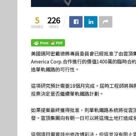
5
226
SHARES
VIEWS
美國邁阿密戴德縣專員委員會已經批准了由雲頂集團及其當地合
America Corp.合作進行的價值1400萬
造單軌鐵路的可行性。
這項研究預計需要18個月完成。屆時工程師將與
投票決定是否繼續單軌鐵路計劃。
如果提案最終獲得批准，則單軌鐵路系統將從雲頂
發。雲頂集團向有朝一日可以將這塊土地打造成名為Res
這個項目需要該州修改博彩法，但這並沒有阻止雲