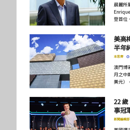
晨麗所屬母
Enriq
登首位
美高
半年
本思齊
澳門博彩
月之中期
美元）
22 歲
事冠軍
新聞編輯部
美國選手