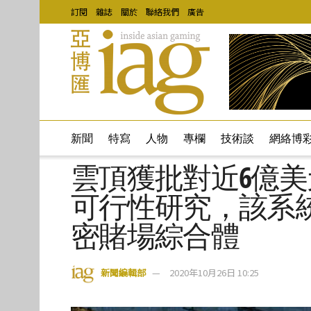
訂閱
雜誌
關於
聯絡我們
廣告
新聞
特寫
人物
專欄
技術談
網絡博
雲頂獲批對近6億
可行性研究，該系
密賭場綜合體
新聞編輯部
2020年10月26日 10:25