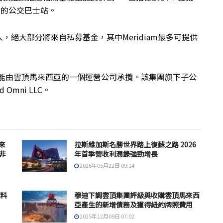
連的公交巴士站。
絕大部分將來自私募基金，其中Meridiam最多可提供
項目很可能由雲頂馬來西亞的一個運營公司承攬。該集團旗下子公
ld Omni LLC。
來
拉斯維加斯名勝世界踏上復蘇之路 2026
非
年首季營收利潤錄強勁增長
2026年05月22日 09:14
 料
穆迪下調雲頂集團評級與收購雲頂馬來西
亞產生的新增債務及獲得紐約牌照費用
2025年12月09日 07:02