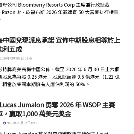
公司 Bloomberry Resorts Corp 主席兼行政總裁
ue Razon Jr，於福布斯 2026 年菲律賓 50 大富豪排行榜榮
。
梅中國兌現派息承諾 宣佈中期股息相等於上
純利五成
2026年08月07日 09:47
持牌商美高梅中國公佈，截至 2026 年 6 月 30 日止六個
股息為每股 0.25 港元；股息總額達 9.5 億港元（1.21 億
，相當於集團本期擁有人應佔利潤的 50%。
 Lucas Jumalon 勇奪 2026 年 WSOP 主賽
，贏取1,000 萬美元獎金
2026年08月07日 09:30
 Lucas Jumalon 於單對單決戰擊敗芬蘭代表 Lauri