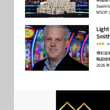
Saas
WSOP
Lig
Smi
本思齊
博彩設備
略副總裁
2026 