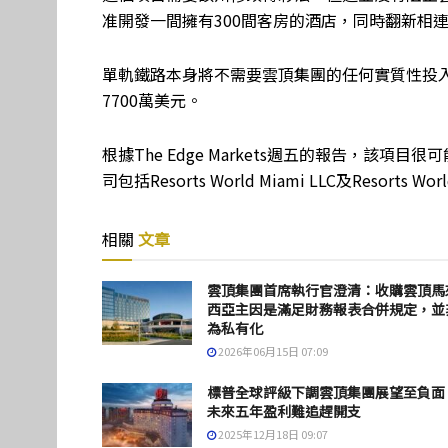
准開發一間擁有300間客房的酒店，同時翻新相
單軌鐵路本身將不需要雲頂集團的任何實質性投入，
7700萬美元。
根據The Edge Markets週五的報告，該
司包括Resorts World Miami LLC及Resorts Wor
相關
文章
雲頂集團首席執行官澄清：收購雲頂馬
西亞主因是滿足財務報表合併規定，並
為私有化
2026年06月15日 07:09
標普全球評級下調雲頂集團展望至負面
未來五年盈利難追趕開支
2025年12月18日 09:07