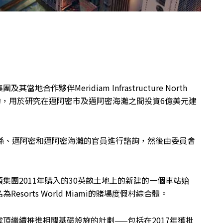
作夥伴Meridiam Infrastructure North
的臨時合約，用於研究在邁阿密市及邁阿密海灘之間投資6億美元建
縣、邁阿密和邁阿密海灘的官員進行諮詢，然後由委員會
集團2011年購入的30英畝土地上的新建的一個車站始
orts World Miami的賭場度假村綜合體。
頂繼續推進相關基礎設施的計劃——包括在2017年獲批