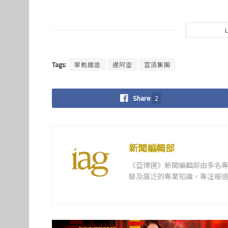
Tags:
單軌鐵道
邁阿密
雲頂集團
Share
2
新聞編輯部
《亞博匯》新聞編輯部由多名
驗及廣泛的專業知識，專注報