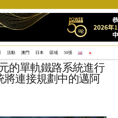
彩
活動
澳門
日本
區域
50强
美元的單軌鐵路系統進行
統將連接規劃中的邁阿