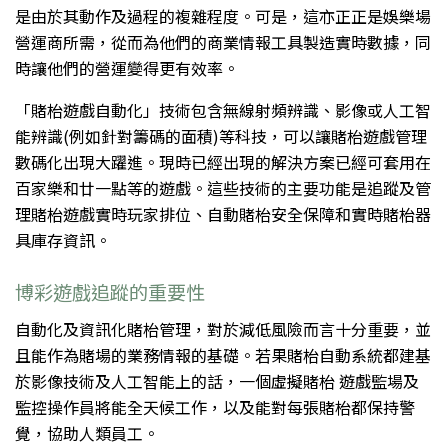
是由於其動作及過程的複雜程度。可是，這亦正正是娛樂場
營運商所需，從而為他們的商業情報工具製造實時數據，同
時讓他們的營運變得更有效率。
「賭枱遊戲自動化」技術包含無線射頻辨識、影像或人工智
能辨識(例如針對籌碼的面積)等科技，可以讓賭枱遊戲管理
數碼化出現大躍進。現時已經出現的解決方案已經可套用在
百家樂和廿一點等的遊戲。這些技術的主要功能是追蹤及管
理賭枱遊戲實時玩家排位、自動賭枱安全保障和實時賭枱器
具庫存資訊。
博彩遊戲追蹤的重要性
自動化及資訊化賭枱管理，對於減低風險而言十分重要，並
且能作為賭場的業務情報的基礎。若果賭枱自動系統都建基
於影像技術及人工智能上的話，一個虛擬賭枱 遊戲監場及
監控操作員將能全天候工作，以及能對每張賭枱都保持警
覺，協助人類員工。