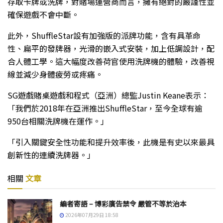
存取卡牌或洗牌，對賭場運營商而言，擁有絕對的嚴謹性並
確保遊戲不會中斷。
此外，ShuffleStar設有加強版的派牌功能，含有具革命
性、扁平的發牌器，光滑的嵌入式安裝，加上低調設計，配
合人體工學。這大幅度改善荷官使用洗牌機的體驗，改善視
線並減少身體疲勞或疼痛。
SG遊戲賭桌遊戲和程式（亞洲）總監Justin Keane表示：
「我們於2018年在亞洲推出ShuffleStar，至今全球有逾
950台相關洗牌機在運作。」
「引入關鍵安全性功能和提升效率後，此機是有史以來最具
創新性的連續洗牌器。」
相關
文章
編者寄語 – 博彩廣告禁令 嚴管不等於治本
2026年07月29日 18:58