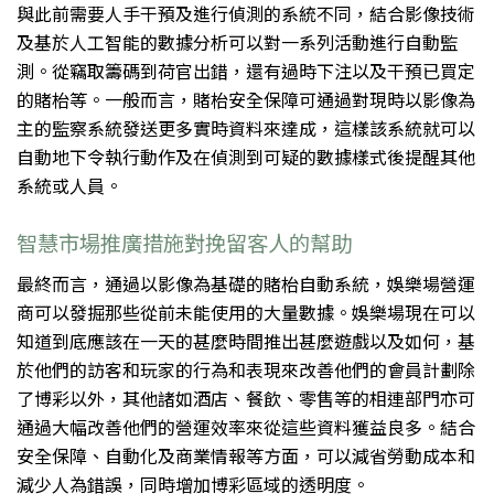
與此前需要人手干預及進行偵測的系統不同，結合影像技術
及基於人工智能的數據分析可以對一系列活動進行自動監
測。從竊取籌碼到荷官出錯，還有過時下注以及干預已買定
的賭枱等。一般而言，賭枱安全保障可通過對現時以影像為
主的監察系統發送更多實時資料來達成，這樣該系統就可以
自動地下令執行動作及在偵測到可疑的數據樣式後提醒其他
系統或人員。
智慧市場推廣措施對挽留客人的幫助
最終而言，通過以影像為基礎的賭枱自動系統，娛樂場營運
商可以發掘那些從前未能使用的大量數據。娛樂場現在可以
知道到底應該在一天的甚麼時間推出甚麼遊戲以及如何，基
於他們的訪客和玩家的行為和表現來改善他們的會員計劃除
了博彩以外，其他諸如酒店、餐飲、零售等的相連部門亦可
通過大幅改善他們的營運效率來從這些資料獲益良多。結合
安全保障、自動化及商業情報等方面，可以減省勞動成本和
減少人為錯誤，同時增加博彩區域的透明度。