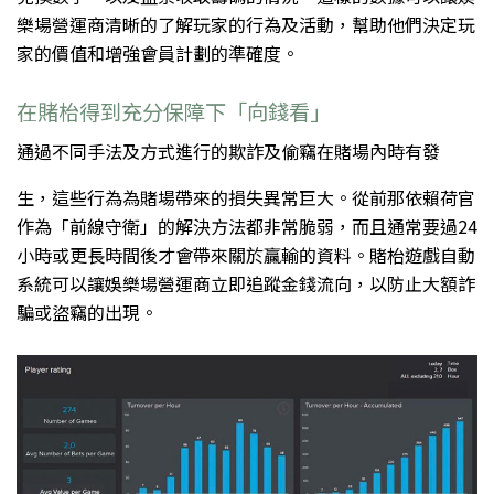
樂場營運商清晰的了解玩家的行為及活動，幫助他們決定玩
家的價值和增強會員計劃的準確度。
在賭枱得到充分保障下「向錢看」
通過不同手法及方式進行的欺詐及偷竊在賭場內時有發
生，這些行為為賭場帶來的損失異常巨大。從前那依賴荷官
作為「前線守衛」的解決方法都非常脆弱，而且通常要過24
小時或更長時間後才會帶來關於贏輸的資料。賭枱遊戲自動
系統可以讓娛樂場營運商立即追蹤金錢流向，以防止大額詐
騙或盜竊的出現。