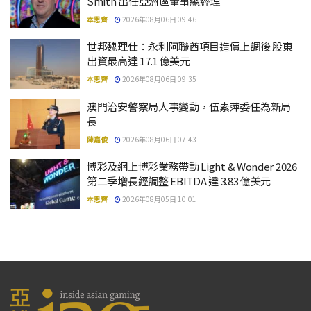
Smith 出任亞洲區董事總經理
本思齊
2026年08月06日 09:46
世邦魏理仕：永利阿聯酋項目造價上調後 股東
出資最高達 17.1 億美元
本思齊
2026年08月06日 09:35
澳門治安警察局人事變動，伍素萍委任為新局
長
陳嘉俊
2026年08月06日 07:43
博彩及網上博彩業務帶動 Light & Wonder 2026
第二季增長經調整 EBITDA 達 3.83 億美元
本思齊
2026年08月05日 10:01