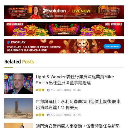
Related
Posts
Light & Wonder 委任行業資深從業員Mike
Smith 出任亞洲區董事總經理
本思齊
2026年08月06日 09:46
世邦魏理仕：永利阿聯酋項目造價上調後 股東
出資最高達 17.1 億美元
本思齊
2026年08月06日 09:35
澳門治安警察局人事變動，伍素萍委任為新局