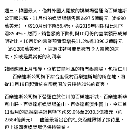
週三，韓國最大、僅對外國人開放的娛樂場營運商百樂達斯
公司報告稱，11月份的娛樂場銷售額為97.5億韓元（約890
萬美元），較10月份下降56.4%，與2019年同期相比則下
滑85.4%。然而，銷售額的下降則與10月份的營業額形成鮮
明對比。10月份的營業額實際增長11.2%達1396.2億韓元
（約1280萬美元），這意味著可能是擁有令人震驚的運
氣，抑或是異常低的利潤率。
韓國媒體上月報導，位於首爾地區的所有娛樂場，包括仁川
——百樂達斯公司旗下綜合度假村百樂達斯城的所在地，將
從11月19日起實施有限度開放只接待20%的賓客。
百樂達斯公司旗下營運位於仁川的百樂達斯城、百樂達斯華
克山莊、百樂達斯娛樂場釜山、百樂達斯濟州圓山，今年首
11個月的總娛樂場銷售額下跌59.0%至2930.3億韓元（約
2.684億美元）。儘管最新出台的社交距離限制了接待量，
但上述四家娛樂場仍保持營業。