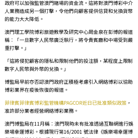
政府可以加強監管澳門賭場的資金流。這將對澳門博彩中介
人業務造成另一個打擊，令他們向顧客提供信貸和兌換貨幣
的能力大大降低。
澳門理工學院博彩旅遊教學及研究中心周金泉在彭博的報道
稱︰「一旦數字人民幣廣泛執行，將令貴賓廳和中場受到嚴
重打擊。」
「這將侵犯顧客的隱私和限制他們的投注額，某程度上限制
數字人民幣與外幣的兌換。」
博監局早前亦否認澳門政府正積極考慮引入網絡博彩以協助
博彩業界在疫後恢復的報道。
菲律賓菲律賓博彩監管機構PAGCOR近日已批准類似政策
，
准許部分業者經營網絡博彩業務。
澳門博監局在11月稱︰澳門現時未有批准透過互聯網進行娛
樂場幸運博彩。根據現行第16/2001 號法律《娛樂場幸運博