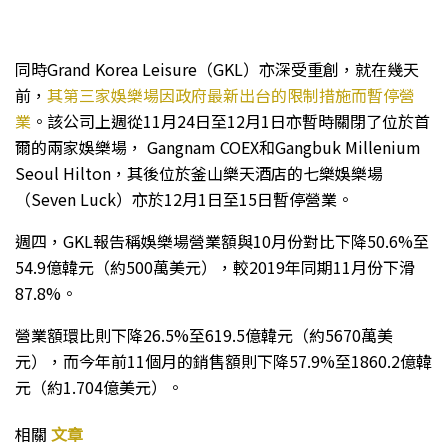
同時Grand Korea Leisure（GKL）亦深受重創，就在幾天
前，
其第三家娛樂場因政府最新出台的限制措施而暫停營
業
。該公司上週從11月24日至12月1日亦暫時關閉了位於首
爾的兩家娛樂場， Gangnam COEX和Gangbuk Millenium
Seoul Hilton，其後位於釜山樂天酒店的七樂娛樂場
（Seven Luck）亦於12月1日至15日暫停營業。
週四，GKL報告稱娛樂場營業額與10月份對比下降50.6%至
54.9億韓元（約500萬美元），較2019年同期11月份下滑
87.8%。
營業額環比則下降26.5%至619.5億韓元（約5670萬美
元），而今年前11個月的銷售額則下降57.9%至1860.2億韓
元（約1.704億美元）。
相關
文章