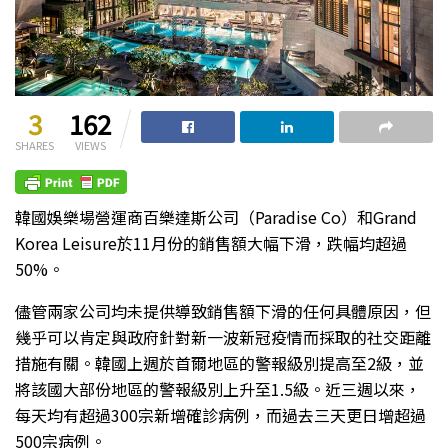
3
162
SHARES
VIEWS
韓國娛樂場營運商百樂達斯公司（Paradise Co）和Grand
Korea Leisure於11月份的銷售額大幅下滑，跌幅均超過
50%。
儘管兩家公司均未提供導致銷售額下滑的任何具體原因，但
幾乎可以肯定與政府針對新一波新冠疫情而採取的社交距離
措施有關。韓國上週於首爾地區的警報級別提高至2級，並
將該國大部份地區的警報級別上升至1.5級。近三週以來，
每天均有超過300宗新增確診病例，而過去三天更日增超過
500宗病例。