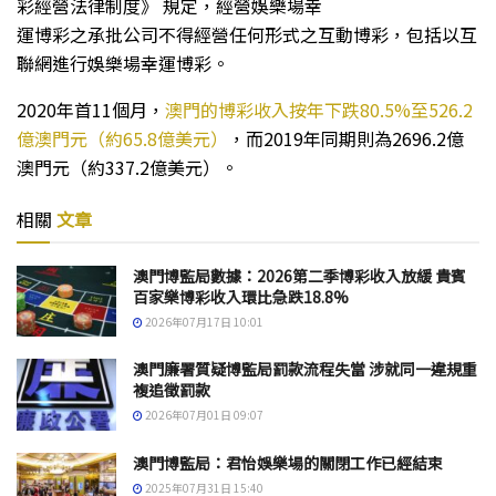
彩經營法律制度》 規定，經營娛樂場幸
運博彩之承批公司不得經營任何形式之互動博彩，包括以互
聯網進行娛樂場幸運博彩。
2020年首11個月，
澳門的博彩收入按年下跌80.5%至526.2
億澳門元（約65.8億美元）
，而2019年同期則為2696.2億
澳門元（約337.2億美元）。
相關
文章
澳門博監局數據：2026第二季博彩收入放緩 貴賓
百家樂博彩收入環比急跌18.8%
2026年07月17日 10:01
澳門廉署質疑博監局罰款流程失當 涉就同一違規重
複追徵罰款
2026年07月01日 09:07
澳門博監局：君怡娛樂場的關閉工作已經結束
2025年07月31日 15:40