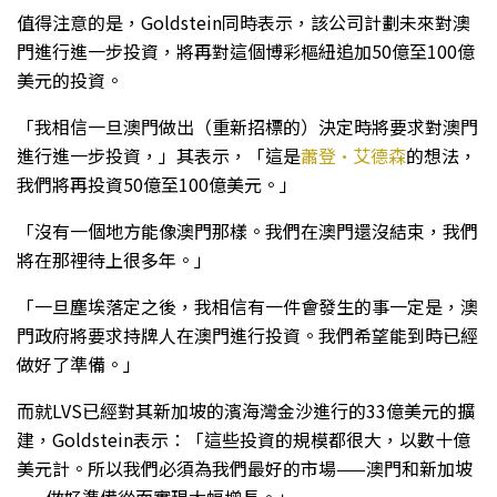
值得注意的是，Goldstein同時表示，該公司計劃未來對澳
門進行進一步投資，將再對這個博彩樞紐追加50億至100億
美元的投資。
「我相信一旦澳門做出（重新招標的）決定時將要求對澳門
進行進一步投資，」其表示，「這是
蕭登·艾德森
的想法，
我們將再投資50億至100億美元。」
「沒有一個地方能像澳門那樣。我們在澳門還沒結束，我們
將在那裡待上很多年。」
「一旦塵埃落定之後，我相信有一件會發生的事一定是，澳
門政府將要求持牌人在澳門進行投資。我們希望能到時已經
做好了準備。」
而就LVS已經對其新加坡的濱海灣金沙進行的33億美元的擴
建，Goldstein表示：「這些投資的規模都很大，以數十億
美元計。所以我們必須為我們最好的市場——澳門和新加坡
——做好準備從而實現大幅增長。」