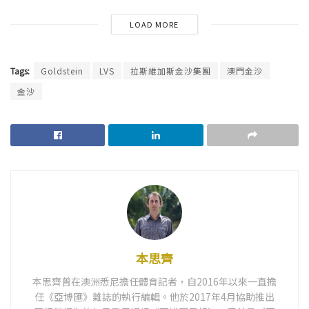
LOAD MORE
Tags:
Goldstein
LVS
拉斯維加斯金沙集團
澳門金沙
金沙
本思齊
本思齊曾在澳洲悉尼擔任體育記者，自2016年以來一直擔
任《亞博匯》雜誌的執行編輯。他於2017年4月協助推出