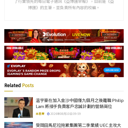
了行業領先的每日電子通訊《亞博匯早報》，目前是《亞
博匯》的主筆，並負責所有內容的校編。
Related
Posts
温宇豪在加入金沙中國僅九個月之後離職 Philip
Lam 將接手負責客戶忠誠計劃的營銷崗位
本思齊
2026年08月10日 09:59
受岡田馬尼拉拖累集團第二季業績 UEC 主攻大