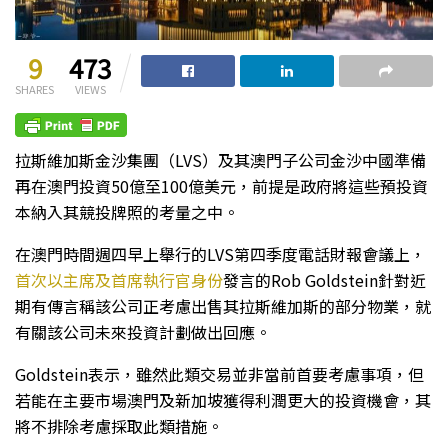
9
473
SHARES
VIEWS
拉斯維加斯金沙集團（LVS）及其澳門子公司金沙中國準備
再在澳門投資50億至100億美元，前提是政府將這些預投資
本納入其競投牌照的考量之中。
在澳門時間週四早上舉行的LVS第四季度電話財報會議上，
首次以主席及首席執行官身份
發言的Rob Goldstein針對近
期有傳言稱該公司正考慮出售其拉斯維加斯的部分物業，就
有關該公司未來投資計劃做出回應。
Goldstein表示，雖然此類交易並非當前首要考慮事項，但
若能在主要市場澳門及新加坡獲得利潤更大的投資機會，其
將不排除考慮採取此類措施。