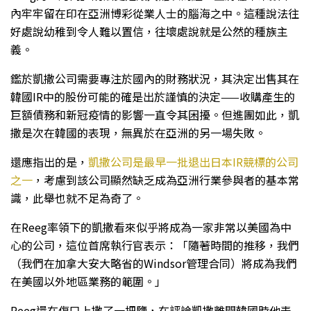
內牢牢留在印在亞洲博彩從業人士的腦海之中。這種說法往
好處說幼稚到令人難以置信，往壞處說就是公然的種族主
義。
鑑於凱撒公司需要專注於國內的財務狀況，其決定出售其在
韓國IR中的股份可能的確是出於謹慎的決定——收購產生的
巨額債務和新冠疫情的影響一直令其困擾。但進團如此，凱
撒是次在韓國的表現，無異於在亞洲的另一場失敗。
還應指出的是，
凱撒公司是最早一批退出日本IR競標的公司
之一
，考慮到該公司顯然缺乏成為亞洲行業參與者的基本常
識，此舉也就不足為奇了。
在Reeg率領下的凱撒看來似乎將成為一家非常以美國為中
心的公司，這位首席執行官表示：「隨著時間的推移，我們
（我們在加拿大安大略省的Windsor管理合同）將成為我們
在美國以外地區業務的範圍。」
Reeg還在傷口上撒了一把鹽，在評論凱撒離開韓國時他表