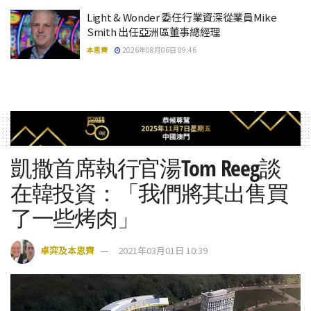
Light & Wonder 委任行業資深從業員Mike
Smith 出任亞洲區董事總經理
本思齊
2026年08月06日 09:46
凱撒首席執行官湯Tom Reeg談
在韓投資：「我們將其出售買
了一些烤肉」
卓弈及本思齊
2021年03月01日 10:39