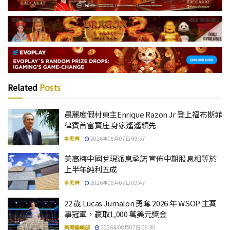
Related
Posts
晨麗度假村東主Enrique Razon Jr 登上福布斯菲
律賓首富寶座 身家遙遙領先
本思齊
2026年08月07日 09:57
美高梅中國兌現派息承諾 宣佈中期股息相等於
上半年純利五成
本思齊
2026年08月07日 09:47
22 歲 Lucas Jumalon 勇奪 2026 年 WSOP 主賽
事冠軍，贏取1,000 萬美元獎金
新聞編輯部
2026年08月07日 09:30