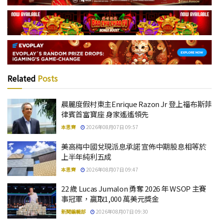
Related
Posts
晨麗度假村東主Enrique Razon Jr 登上福布斯菲
律賓首富寶座 身家遙遙領先
本思齊
2026年08月07日 09:57
美高梅中國兌現派息承諾 宣佈中期股息相等於
上半年純利五成
本思齊
2026年08月07日 09:47
22 歲 Lucas Jumalon 勇奪 2026 年 WSOP 主賽
事冠軍，贏取1,000 萬美元獎金
新聞編輯部
2026年08月07日 09:30