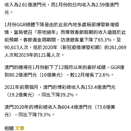
收入為2.61億澳門元，而1月份的日均收入為2.59億澳門
元。
1月份GGR總體下降是由於此前內地多處局部爆發新增疫
情，當局號召「原地過年」而導致春節假期的收入遠遜於此
前預期。春節黃金周期間，訪澳遊客量下降了65.3％，至
90,615人次，低於2020年（新冠疫情爆發初期）的261,069
人次和2019年的121萬人次。
澳門的賭場在1月份創下了12個月以來的最好成績，GGR達
到80.2億澳門元（10億美元），較12月增長了2.6％。
2021年前兩個月，澳門的博彩總收入為153.4億澳門元
（19.2億美元），同比下降39.2％。
澳門2020年的博彩總收入為604.4億澳門元（75.6億美
元），同比下降79.3％。
相關
文章