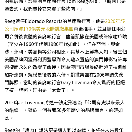
的進展時，該集團首席執行官Tom Reeg答道：「韓國已是
過去式，我們賣掉它來買了些烤肉。」
Reeg曾任Eldorado Resorts的首席執行官，他是
2020年該
公司斥資170億美元收購凱撒集團
幕後推手，並且擔任兩公
司合併後實體的首席執行官。儘管凱撒在美國或許家喻戶曉
（至少在1960年代到1980年代如此），但在亞洲，與金
沙、永利、美高梅等公司相比，其基本上鮮為人知。後三個
美國品牌因獲得利潤豐厚到令人難以置信的澳門博彩特許專
營權而永久的改變了命運，因為澳門市場最終趕超了拉斯維
加斯達到，規模是後者的六倍。凱撒集團在2006年錯失澳
門牌照，當時的首席執行官Gary Loveman令人驚訝的拒絕
了這一牌照，理由是「太貴了」。
2010年，Loveman將這一決定形容為「公司有史以來最大
的錯誤」，對於一個有著50多年歷史的品牌而言，的確如
此。
Reeg的「烤肉」說法更是讓人難以為繼，並將在未來數年