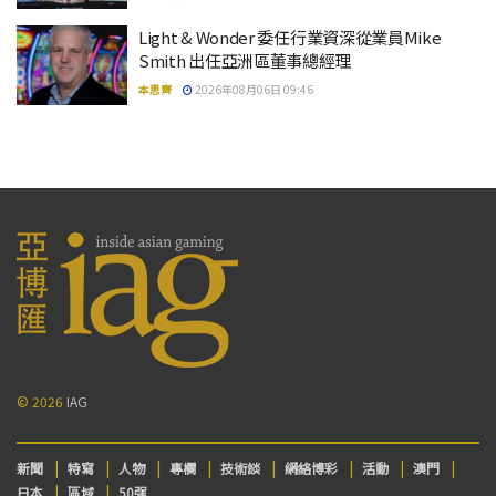
Light & Wonder 委任行業資深從業員Mike
Smith 出任亞洲區董事總經理
本思齊
2026年08月06日 09:46
© 2026
IAG
新聞
特寫
人物
專欄
技術談
網絡博彩
活動
澳門
日本
區域
50强