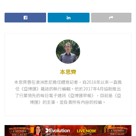
本思齊
本思齊曾在澳洲悉尼擔任體育記者，自2016年以來一直擔
任《亞博匯》雜誌的執行編輯。他於2017年4月協助推出
了行業領先的每日電子通訊《亞博匯早報》，目前是《亞
博匯》的主筆，並負責所有內容的校編。