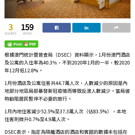
3
159
SHARES
VIEWS
根據澳門統計暨普查局（DSEC）資料顯示，1月份澳門酒店
及公寓的入住率為40.3％，不到2020年1月的一半，較2020
年12月低12.8%。
1月份酒店及公寓住客共44.7萬人次，人數減少的原因是內
地部分地區局部暴發新冠疫情而導致反澳人數減少。當局彼
時勸阻居民暫停不必要的旅行。
1月內地住客減少52.5%至37.3萬人次（佔83.5%），本地
住客則微升0.7%至4.9萬人次。
DSEC表示，指定為隔離酒店的酒店和賓館的數據未包括在