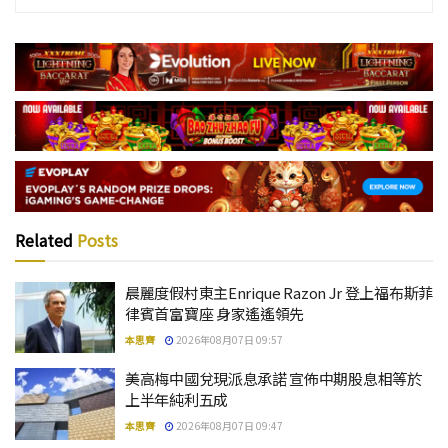
Related
Posts
晨麗度假村東主Enrique Razon Jr 登上福布斯菲
律賓首富寶座 身家遙遙領先
本思齊
2026年08月07日 09:57
美高梅中國兌現派息承諾 宣佈中期股息相等於
上半年純利五成
本思齊
2026年08月07日 09:47