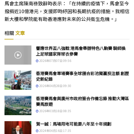
馬會主席陳南祿致辭時表示：「在持續的疫情下，馬會至今
撥捐近10億港元，支援即時紓困和長期抗疫的措施。我相信
新大樓和學院能有助香港應對未來的公共衞生危機。」
相關
文章
響應世界盃八強戰 港馬會舉辦特色八駒賽 騎師換
上足球國家隊球衣參賽
2026年07月07日 09:56
香港賽馬會單場賽事全球匯合彩池獨贏投注額 創歷
史新紀錄
2026年04月28日 09:30
香港賽馬會與廣州市政府簽合作備忘錄 推動大灣區
賽馬旅遊
2026年03月18日 08:35
賀一誠：馬場用地可能要八年至十年規劃
2024年04月16日 17:35