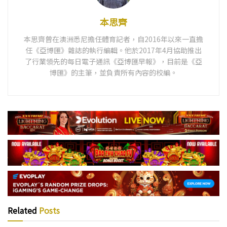
本思齊
本思齊曾在澳洲悉尼擔任體育記者，自2016年以來一直擔
任《亞博匯》雜誌的執行編輯。他於2017年4月協助推出
了行業領先的每日電子通訊《亞博匯早報》，目前是《亞
博匯》的主筆，並負責所有內容的校編。
Related
Posts