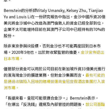
本。
Bernstein的分析師Vitaly Umansky, Kelsey Zhu, Tianjiao
Yu and Louis Li在一份研究報告中指出，金沙中國斥資20億
美元將金沙城中心改造為澳門倫敦人的資金已經全部到位，
企業不太可能增持目前在其澳門子公司中已經持有的70%的
股份。
除非東京參與IR投標，否則金沙也不可能再度回到日本市
場。2020年5他也，出於對收緊監管的擔憂，
金沙宣佈退出
日本市場。
儘管部分資金可以用於公司目前在新加坡斥資33億美元進行
的濱海灣金沙的擴建業務，但對金沙集團而言，
最有可能的
是通過收購陷入困境的賭場營運商皇冠度假酒店集團打入澳
洲市場。
「長遠來看，皇冠可能很適合金沙。」Bernstein表示，
「在爆出『反洗錢』違規及內部管控的問題後，
該公司面臨