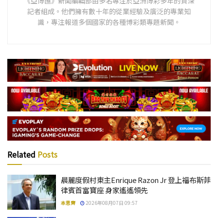
《亞博匯》新聞編輯部由多名專注於亞洲博彩多年的資深
記者組成。他們擁有數十年的從業經驗及廣泛的專業知
識，專注報道多個國家的各種博彩類專題新聞。
Related
Posts
晨麗度假村東主Enrique Razon Jr 登上福布斯菲
律賓首富寶座 身家遙遙領先
本思齊
2026年08月07日 09:57