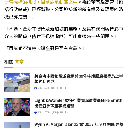
監管機構的挑戰，目前處於動蕩之中
。幾位董事及高管（包
括行政總裁）已經辭職，公司迎接新的所有權及管理層的時
機已經成熟。」
「不過，金沙在澳門及新加坡的業務，及其在澳門與博彩中
介人的關係（儘管正迅速收縮）可能會帶來一些問題。」
「目前尚不清楚收購皇冠是否有意義。」
相關
文章
美高梅中國兌現派息承諾 宣佈中期股息相等於上半
年純利五成
2026年08月07日 09:47
Light & Wonder 委任行業資深從業員Mike Smith
出任亞洲區董事總經理
2026年08月06日 09:46
Wynn Al Marjan Island定於 2027 年 9 月開幕 建築