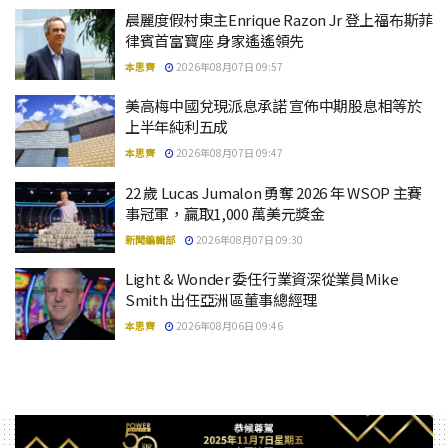
晨麗度假村東主Enrique Razon Jr 登上福布斯菲
律賓首富寶座 身家遙遙領先
本思齊
2026年08月07日 09:57
美高梅中國兌現派息承諾 宣佈中期股息相等於
上半年純利五成
本思齊
2026年08月07日 09:47
22 歲 Lucas Jumalon 勇奪 2026 年 WSOP 主賽
事冠軍，贏取1,000 萬美元獎金
新聞編輯部
2026年08月07日 09:30
Light & Wonder 委任行業資深從業員Mike
Smith 出任亞洲區董事總經理
本思齊
2026年08月06日 09:46