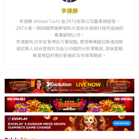
李達勝
李達勝 (Alidad Tash) 是2NT8有限公司董事總經理。
2NT8 是一間為國際娛樂場和大型綜合渡假村提供諮詢的
專業顧問公司。
李達勝有20年從事博彩行業經驗, 曾領導美國拉斯維加斯
威尼斯人綜合度假村及金沙中國的分析策略部, 其後管轄
新濠博亞的博彩營運部及市場策略部。