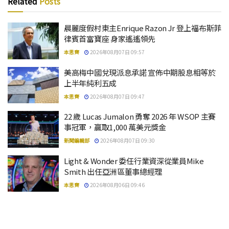
Related
Posts
晨麗度假村東主Enrique Razon Jr 登上福布斯菲
律賓首富寶座 身家遙遙領先
本思齊
2026年08月07日 09:57
美高梅中國兌現派息承諾 宣佈中期股息相等於
上半年純利五成
本思齊
2026年08月07日 09:47
22 歲 Lucas Jumalon 勇奪 2026 年 WSOP 主賽
事冠軍，贏取1,000 萬美元獎金
新聞編輯部
2026年08月07日 09:30
Light & Wonder 委任行業資深從業員Mike
Smith 出任亞洲區董事總經理
本思齊
2026年08月06日 09:46