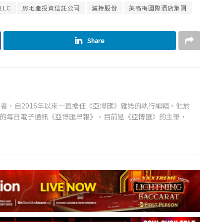
 LLC
房地產投資信託公司
減持股份
美高梅國際酒店集團
Share
者，自2016年以來一直擔任《亞博匯》雜誌的執行編輯。他於
領先的每日電子通訊《亞博匯早報》，目前是《亞博匯》的主筆，