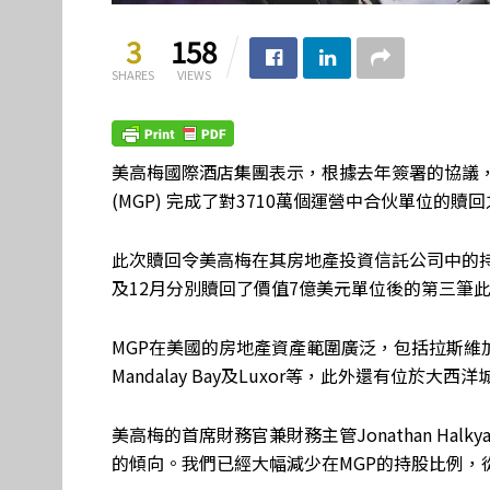
3
158
SHARES
VIEWS
美高梅國際酒店集團表示，根據去年簽署的協議，在房地產投
(MGP) 完成了對3710萬個運營中合伙單位的
此次贖回令美高梅在其房地產投資信託公司中的持股比
及12月分別贖回了價值7億美元單位後的第三筆
MGP在美國的房地產資產範圍廣泛，包括拉斯維加
Mandalay Bay及Luxor等，此外還有位於大西洋城的
美高梅的首席財務官兼財務主管Jonathan Ha
的傾向。我們已經大幅減少在MGP的持股比例，從