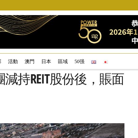
彩
活動
澳門
日本
區域
50强
減持REIT股份後，賬面