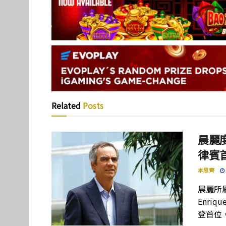
Related
Posts
晨麗度
律賓
本思齊
晨麗所屬母
Enriq
登首位