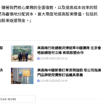
。隨著我們核心業務的全面復甦，以及提高成本效率的努
更為審慎地分配資本，最大限度地提高股東價值，包括抓
向股東返還現金。」
假
美高梅行政總裁洪博斌率中國團隊 北京會
晤副總理何立峰 商談旅遊合作
2026年04月20日 09:36
決
美高梅中國新春訂單表現強勁 母公司指澳
門品牌使用費修訂協議具意義
2026年02月06日 09:49
LOAD MORE