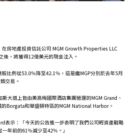
資信託公司 MGM Growth Properties LLC
贖回之後，將獲得12億美元的現金注入。
例從53.0％降至42.1％，這是繼MGP分別於去年5月
此類交易。
斯大道上皆由美高梅國際酒店集團營運的MGM Grand、
Borgata和華盛頓特區的MGM National Harbor。
lkyard表示：「今天的公告進一步表明了我們公司輕資產戰略
一年前的61％減少至42％。」