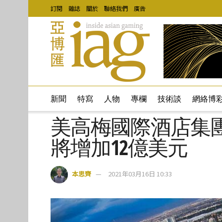
訂閱
雜誌
關於
聯絡我們
廣告
新聞
特寫
人物
專欄
技術談
網絡博
美高梅國際酒店集團
將增加12億美元
本思齊
2021年03月16日 10:33