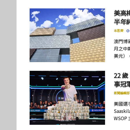
美高
半年
本思齊
澳門博彩
月之中期
美元）
22 歲
事冠軍
新聞編輯部
美國選手
Saas
WSOP