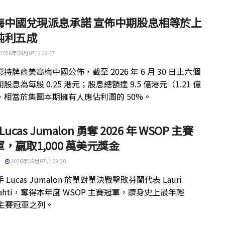
梅中國兌現派息承諾 宣佈中期股息相等於上
純利五成
2026年08月07日 09:47
持牌商美高梅中國公佈，截至 2026 年 6 月 30 日止六個
股息為每股 0.25 港元；股息總額達 9.5 億港元（1.21 億
，相當於集團本期擁有人應佔利潤的 50%。
 Lucas Jumalon 勇奪 2026 年 WSOP 主賽
，贏取1,000 萬美元獎金
2026年08月07日 09:30
 Lucas Jumalon 於單對單決戰擊敗芬蘭代表 Lauri
kilahti，奪得本年度 WSOP 主賽冠軍，躋身史上最年輕
 主賽冠軍之列。