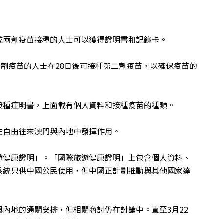
成兩劑疫苗接種的人士可以獲得證明書和記錄卡。
首劑疫苗的人士在28日後可接種第二劑疫苗，以確保疫苗的
接種症明書，上面載有個人資料和接種疫苗的種類。
在自由往來澳門與內地中發揮作用。
遊健康證明」。「國際旅遊健康證明」上包含個人資料、
系統只供中國公民使用，但中國正計劃推動與其他國家達
內地的通關安排，但相關商討仍在討論中。直至3月22