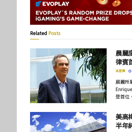
Related
Posts
晨麗度
律賓
本思齊
晨麗所屬母
Enriq
登首位
美高
半年