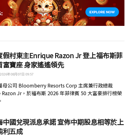
假村東主Enrique Razon Jr 登上福布斯菲
首富寶座 身家遙遙領先
2026年08月07日 09:57
公司 Bloomberry Resorts Corp 主席兼行政總裁
ue Razon Jr，於福布斯 2026 年菲律賓 50 大富豪排行榜榮
。
梅中國兌現派息承諾 宣佈中期股息相等於上
純利五成