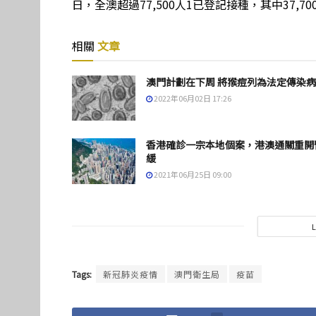
日，全澳超過77,500人1已登記接種，其中37,
相關
文章
澳門計劃在下周 將猴痘列為法定傳染病
2022年06月02日 17:26
香港確診一宗本地個案，港澳通關重開
緩
2021年06月25日 09:00
Tags:
新冠肺炎疫情
澳門衛生局
疫苗