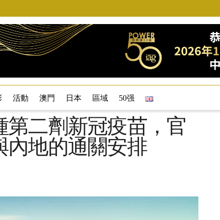
彩
活動
澳門
日本
區域
50强
種第二劑新冠疫苗，官
與內地的通關安排