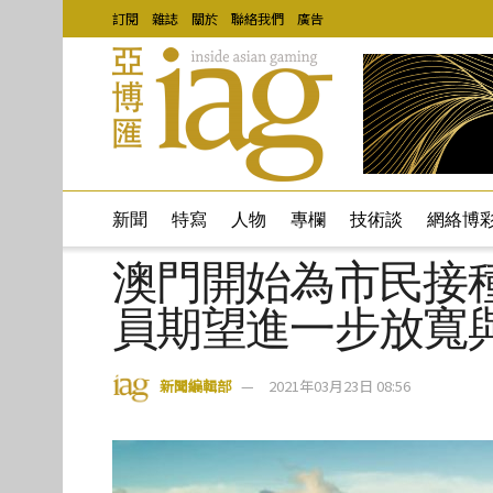
訂閱
雜誌
關於
聯絡我們
廣告
新聞
特寫
人物
專欄
技術談
網絡博
澳門開始為市民接
員期望進一步放寬
新聞編輯部
2021年03月23日 08:56