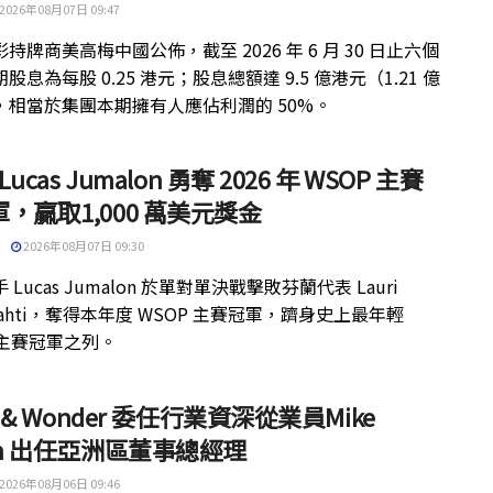
2026年08月07日 09:47
持牌商美高梅中國公佈，截至 2026 年 6 月 30 日止六個
股息為每股 0.25 港元；股息總額達 9.5 億港元（1.21 億
，相當於集團本期擁有人應佔利潤的 50%。
 Lucas Jumalon 勇奪 2026 年 WSOP 主賽
，贏取1,000 萬美元獎金
2026年08月07日 09:30
 Lucas Jumalon 於單對單決戰擊敗芬蘭代表 Lauri
kilahti，奪得本年度 WSOP 主賽冠軍，躋身史上最年輕
 主賽冠軍之列。
ht & Wonder 委任行業資深從業員Mike
th 出任亞洲區董事總經理
2026年08月06日 09:46