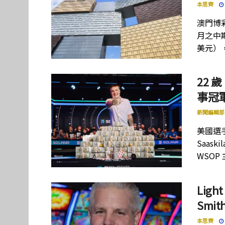
本思齊
澳門博彩
月之中期
美元）
22 歲
事冠軍
新聞編輯部
美國選手
Saas
WSOP
Lig
Smi
本思齊